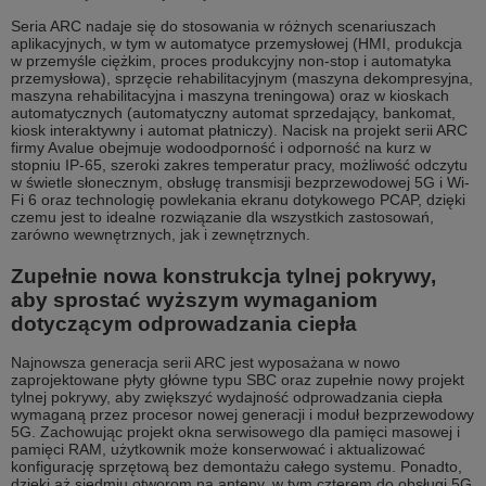
Seria ARC nadaje się do stosowania w różnych scenariuszach
aplikacyjnych, w tym w automatyce przemysłowej (HMI, produkcja
w przemyśle ciężkim, proces produkcyjny non-stop i automatyka
przemysłowa), sprzęcie rehabilitacyjnym (maszyna dekompresyjna,
maszyna rehabilitacyjna i maszyna treningowa) oraz w kioskach
automatycznych (automatyczny automat sprzedający, bankomat,
kiosk interaktywny i automat płatniczy). Nacisk na projekt serii ARC
firmy Avalue obejmuje wodoodporność i odporność na kurz w
stopniu IP-65, szeroki zakres temperatur pracy, możliwość odczytu
w świetle słonecznym, obsługę transmisji bezprzewodowej 5G i Wi-
Fi 6 oraz technologię powlekania ekranu dotykowego PCAP, dzięki
czemu jest to idealne rozwiązanie dla wszystkich zastosowań,
zarówno wewnętrznych, jak i zewnętrznych.
Zupełnie nowa konstrukcja tylnej pokrywy,
aby sprostać wyższym wymaganiom
dotyczącym odprowadzania ciepła
Najnowsza generacja serii ARC jest wyposażana w nowo
zaprojektowane płyty główne typu SBC oraz zupełnie nowy projekt
tylnej pokrywy, aby zwiększyć wydajność odprowadzania ciepła
wymaganą przez procesor nowej generacji i moduł bezprzewodowy
5G. Zachowując projekt okna serwisowego dla pamięci masowej i
pamięci RAM, użytkownik może konserwować i aktualizować
konfigurację sprzętową bez demontażu całego systemu. Ponadto,
dzięki aż siedmiu otworom na anteny, w tym czterem do obsługi 5G