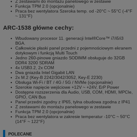
Z zestawami do montażu panelowego w zestawie
Funkcja TPM 2.0 (opcjonalnie)
Praca bez wentylatora Szeroka temp. od -20°C ~ 55°C (-4°F
~ 131°F)
ARC-1538 główne cechy:
Wbudowany procesor 11. generacji Intel®Core™ i7/i5/i3
BGA.
Całkowicie płaski panel przedni z pojemnościowym ekranem
dotykowym i funkcją Multi Touch
Jedno 260-pinowe gniazdo SODIMM obsługuje do 32GB
DDR4 3200 SDRAM
4x USB3.2, 2x COM
Dwa gniazda Intel Gigabit LAN
2x M.2 (Key-B 2242/3042/3052, Key-E 2230)
Obsługa Wi-Fi / BT / 4G / 5G / NVMe (opcjonalnie)
Szerokie napięcie wejściowe +12V ~ +24V, ErP Power
Dostępne rozszerzenia dla Audio, USB, COM, HDMI, MPCIe,
GPIO, CAN Bus
Panel przedni zgodny z IP65, tylna obudowa zgodna z IP41
Z zestawami do montażu panelowego w zestawie
Funkcja TPM 2.0 (opcjonalnie)
Praca bez wentylatora w zakresie temperatur -10°C ~ 50°C
(14°F ~ 122°F)
POLECANE