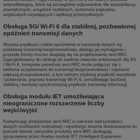
antyrefleksyjna, które są szczególnie odpowiednie dla wyświetlaczy
zewnętrznych, urządzeń mobilnych, systemów pojazdów,
wojskowych używających i aplikacji przemysłowych.
Obsługa 5G/ Wi-Fi 6 dla stabilnej, pozbawionej
opóźnień transmisji danych
Wysoka prędkość i niskie opóźnienia w transmisji danych są
podstawą transmisji bezprzewodowej, dlatego jej wymagania i
przyszłe trendy mocno skupiają się na projektowaniu serii ARC.
Zaprojektowany do obsługi do siedmiu otworów antenowych dla 5G
i Wi-Fi 6, komputer panelowy serii ARC może połączyć się z
wieloma urządzeniami do transmisji bezprzewodowej i zapewnić
większą przepustowość, a tym samym szybszą prędkość wysyłania
i pobierania, poprzez transmisję Wi-Fi 6, umożliwiając bardziej
stabilną i bardziej synchroniczną prędkość transmisji informacji.
Obsługa modułu IET umożliwiająca
nieograniczone rozszerzenie liczby
wejść/wyjść
Kontynuując dziedzictwo serii ARC w zakresie wytrzymałości,
dużych możliwości rozbudowy i wysokiego stopnia dostosowania do
potrzeb klienta, wszystkie produkty serii ARC obsługują
opracowane przez Avalue moduły IET (Intelligent Expansion