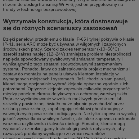
i trzem do obsługi transmisji Wi-Fi 6, jest on przygotowany na
trendy w technologii bezprzewodowej.
Wytrzymała konstrukcja, która dostosowuje
się do różnych scenariuszy zastosowań
Dzięki panelowi przedniemu o klasie IP-65 i tylnej pokrywie o klasie
IP-41, seria ARC może być używana w wilgotnych i zapylonych
środowiskach pracy. Szeroki zakres temperatur (-10~50°C) i
szeroki zakres napięć (12~24V) zmniejsza problem niestabilności
napięcia spowodowany gwałtownymi zmianami temperatury i
wynikającymi z tego stratami spowodowanymi zatrzymaniem
systemu. Ponadto, łatwy do zainstalowania projekt mechanizmu i
zestaw do montażu na panelu ułatwia klientom instalację w
wymaganych miejscach i systemach. Jeśli chodzi o sam panel,
klienci mogą opcjonalnie wybrać klejenie optyczne zgodnie z ich
potrzebami. Optyczne klejenie zapewnia całkowitą przyczepność
między panelem ekranu dotykowego a ochronną warstwą szkła.
Poprzez wyeliminowanie wszelkich możliwych przestrzeni lub
szczeliny powietrznej, światło może płynnie przechodzić przez
szklaną powierzchnię, zapobiegając efektowi ghost imaging z
wewnętrznych powierzchni odbijających. Nie tylko zapewnia wysoką
jakość wyświetlania w silnym świetle, ale także zapewnia doskonałe
wrażenia użytkownika i łatwość obsługi. Ponadto, klienci mogą
wybierać z szerokiej gamy technologii powłok optycznych, aby
rozwiązać problemy wynikające ze zmian warunków
oświetleniowych, mgły i brudu, w tym AG (Anti-Glare) i powłoka