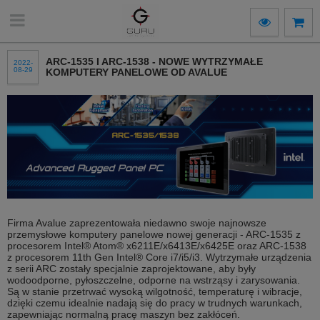
ARC-1535 I ARC-1538 - NOWE WYTRZYMAŁE
2022-
08-29
KOMPUTERY PANELOWE OD AVALUE
Firma Avalue zaprezentowała niedawno swoje najnowsze
przemysłowe komputery panelowe nowej generacji - ARC-1535 z
procesorem Intel® Atom® x6211E/x6413E/x6425E oraz ARC-1538
z procesorem 11th Gen Intel® Core i7/i5/i3. Wytrzymałe urządzenia
z serii ARC zostały specjalnie zaprojektowane, aby były
wodoodporne, pyłoszczelne, odporne na wstrząsy i zarysowania.
Są w stanie przetrwać wysoką wilgotność, temperaturę i wibracje,
dzięki czemu idealnie nadają się do pracy w trudnych warunkach,
zapewniając normalną pracę maszyn bez zakłóceń.