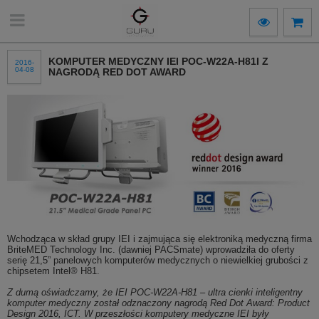
KOMPUTER MEDYCZNY IEI POC-W22A-H81I Z
2016-
04-08
NAGRODĄ RED DOT AWARD
Wchodząca w skład grupy IEI i zajmująca się elektroniką medyczną firma
BriteMED Technology Inc. (dawniej PACSmate) wprowadziła do oferty
serię 21,5” panelowych komputerów medycznych o niewielkiej grubości z
chipsetem Intel® H81.
Z dumą oświadczamy, że IEI POC-W22A-H81 – ultra cienki inteligentny
komputer medyczny został odznaczony nagrodą Red Dot Award: Product
Design 2016, ICT. W przeszłości komputery medyczne IEI były