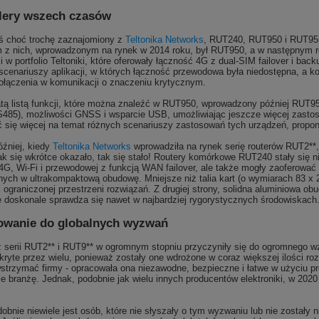
lery wszech czasów
eś choć trochę zaznajomiony z
Teltonika Networks
, RUT240, RUT950 i RUT955 
 z nich, wprowadzonym na rynek w 2014 roku, był RUT950, a w następnym rok
 w portfolio Teltoniki, które oferowały łączność 4G z dual-SIM failover i 
 scenariuszy aplikacji, w których łączność przewodowa była niedostępna, a 
połączenia w komunikacji o znaczeniu krytycznym.
tą listą funkcji, które można znaleźć w RUT950, wprowadzony później RUT95
485), możliwości GNSS i wsparcie USB, umożliwiając jeszcze więcej zasto
ć się więcej na temat różnych scenariuszy zastosowań tych urządzeń, propon
później, kiedy
Teltonika Networks
wprowadziła na rynek serię routerów RUT2**
jak się wkrótce okazało, tak się stało! Routery komórkowe RUT240 stały się n
 4G, Wi-Fi i przewodowej z funkcją WAN failover, ale także mogły zaoferowa
ych w ultrakompaktową obudowę. Mniejsze niż talia kart (o wymiarach 83 x 
j ograniczonej przestrzeni rozwiązań. Z drugiej strony, solidna aluminiowa 
e doskonale sprawdza się nawet w najbardziej rygorystycznych środowiskach
owanie do globalnych wyzwań
z serii RUT2** i RUT9** w ogromnym stopniu przyczyniły się do ogromnego w
kryte przez wielu, ponieważ zostały one wdrożone w coraz większej ilości ro
strzymać firmy - opracowała ona niezawodne, bezpieczne i łatwe w użyciu pr
e branżę. Jednak, podobnie jak wielu innych producentów elektroniki, w 202
bnie niewiele jest osób, które nie słyszały o tym wyzwaniu lub nie zostały n