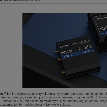
u Teltonika wprowadziła na rynek pierwszy router oparty na technologii kom
 Trudno uwierzyć, że minęło już 15 lat, a co ciekawe, urządzenia RUT100 s
. Jednak od 2007 roku wiele się wydarzyło. Dziś chcemy się skupić na urząd
 zobaczmy, jak te modele odniosły tak wielki sukces.