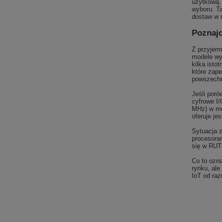
użytkową.
wyboru. T
dostaw w 
Poznajc
Z przyjem
modele wy
kilka isto
które zape
powszechn
Jeśli por
cyfrowe I
MHz) w m
oferuje je
Sytuacja 
procesora
się w RUT
Co to ozna
rynku, ale
IoT od raz