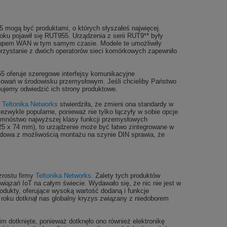
mogą być produktami, o których słyszałeś najwięcej.
u pojawił się RUT955. Urządzenia z serii RUT9** były
backupem WAN w tym samym czasie. Modele te umożliwiły
korzystanie z dwóch operatorów sieci komórkowych zapewniło
5 oferuje szeregowe interfejsy komunikacyjne
sowań w środowisku przemysłowym. Jeśli chcieliby Państwo
ujemy odwiedzić ich strony produktowe.
,
Teltonika Networks
stwierdziła, że zmieni ona standardy w
iezwykle popularne, ponieważ nie tylko łączyły w sobie opcje
ć mnóstwo najwyższej klasy funkcji przemysłowych
25 x 74 mm), to urządzenie może być łatwo zintegrowane w
obudowa z możliwością montażu na szynie DIN sprawia, że
.
zrostu firmy
Teltonika Networks
. Zalety tych produktów
związań IoT na całym świecie. Wydawało się, że nic nie jest w
odukty, oferujące wysoką wartość dodaną i funkcje
0 roku dotknął nas globalny kryzys związany z niedoborem
im dotknięte, ponieważ dotknęło ono również elektronikę