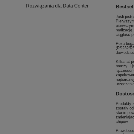
Rozwiązania dla Data Center
Bestsel
Jeśli jest
Pierwszym
pierwszymi
realizację
ciągłość 
Poza boga
(RS232/RS
dowiedzie
Kilka lat 
branży. I 
łączności
zapakowan
najbardzie
urządzeni
Dostos
Produkty 
zostały od
stanie pow
zmieniając
chipów.
Prawdopodo