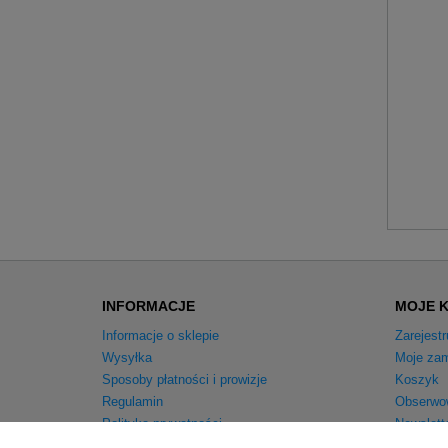
INFORMACJE
MOJE 
Informacje o sklepie
Zarejestr
Wysyłka
Moje zam
Sposoby płatności i prowizje
Koszyk
Regulamin
Obserwo
Polityka prywatności
Newslett
Odstąpienie od umowy