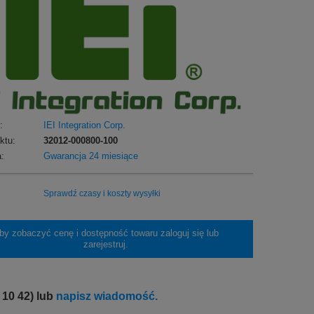
:
IEI Integration Corp.
ktu:
32012-000800-100
:
Gwarancja 24 miesiące
Sprawdź czasy i koszty wysyłki
by zobaczyć cenę i dostępność towaru zaloguj się lub
zarejestruj.
 10 42) lub
napisz wiadomość.