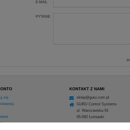
E-MAIL:
PYTANIE:
p
KONTO
KONTAKT Z NAMI
uj się
sklep@guru.com.pl
ówienia
GURU Control Systems
ul. Warszawska 91
wane
05-092
Łomianki
er
BDO 000375358