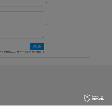
ola oznaczone -
- są wymagane