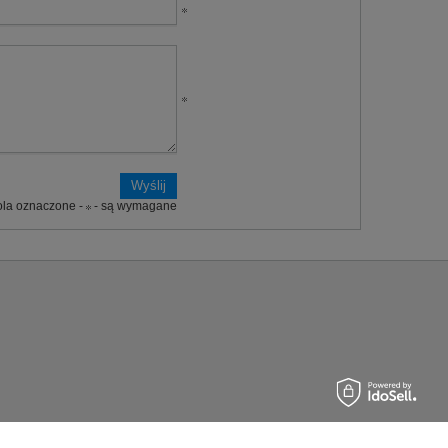
ola oznaczone -
- są wymagane