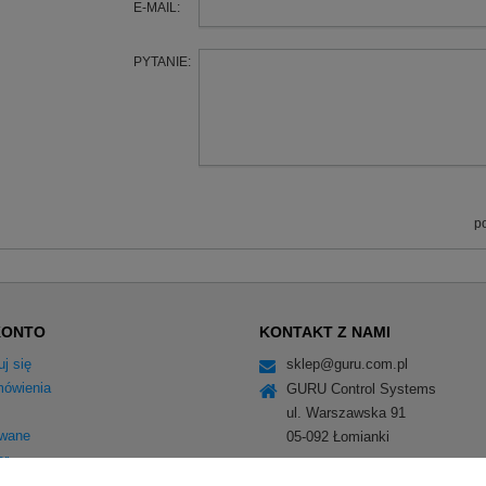
E-MAIL:
PYTANIE:
p
KONTO
KONTAKT Z NAMI
uj się
sklep@guru.com.pl
ówienia
GURU Control Systems
ul. Warszawska 91
wane
05-092
Łomianki
er
BDO 000375358