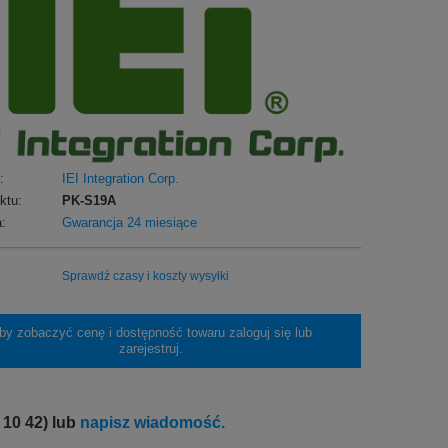
:
IEI Integration Corp.
ktu:
PK-S19A
:
Gwarancja 24 miesiące
Sprawdź czasy i koszty wysyłki
by zobaczyć cenę i dostępność towaru zaloguj się lub
zarejestruj.
 10 42) lub
napisz wiadomość.