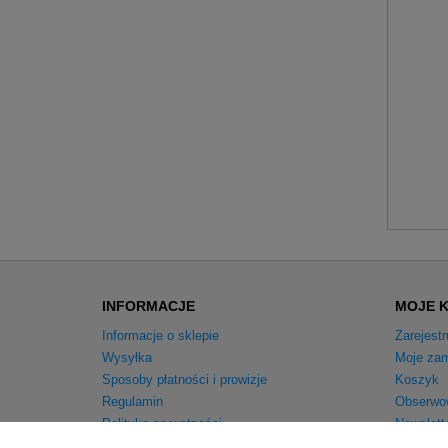
INFORMACJE
MOJE 
Informacje o sklepie
Zarejestr
Wysyłka
Moje zam
Sposoby płatności i prowizje
Koszyk
Regulamin
Obserwo
Polityka prywatności
Newslett
Odstąpienie od umowy