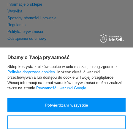
Informacje o sklepie
Wysyłka
Sposoby płatności i prowizje
Regulamin
Polityka prywatności
Odstąpienie od umowy
MOJE KONTO
Dbamy o Twoją prywatność
Zarejestruj się
Sklep korzysta z plików cookie w celu realizacji usług zgodnie z
Moje zamówienia
Polityką dotyczącą cookies
. Możesz określić warunki
Koszyk
przechowywania lub dostępu do cookie w Twojej przeglądarce.
Obserwowane
Więcej informacji na temat warunków i prywatności można znaleźć
Newsletter
także na stronie
Prywatność i warunki Google
.
Potwierdzam wszystkie
Konfiguracja zgód
Wersja dla komputerów stacjonarnych