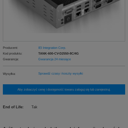
Producent:
IEI Integration Corp.
Kod produktu:
TANK-600-CV-D2550-8C/4G
Gwarancja:
Gwarancja 24 miesiące
Sprawdź czasy i koszty wysyłki
Wysyłka:
Aby zobaczyć cenę i dostępność towaru zaloguj się lub zarejestruj.
End of Life
:
Tak