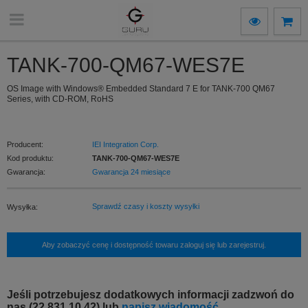
TANK-700-QM67-WES7E
OS Image with Windows® Embedded Standard 7 E for TANK-700 QM67
Series, with CD-ROM, RoHS
Producent:
IEI Integration Corp.
Kod produktu:
TANK-700-QM67-WES7E
Gwarancja:
Gwarancja 24 miesiące
Sprawdź czasy i koszty wysyłki
Wysyłka:
Aby zobaczyć cenę i dostępność towaru zaloguj się lub zarejestruj.
Jeśli potrzebujesz dodatkowych informacji zadzwoń do
nas (22 831 10 42) lub
napisz wiadomość.