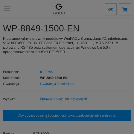
WP-8849-1500-EN
Programowalny sterownik modułowy WinPAC z 8 gniazdami I/O, interfejsami:
VGA 800x600, 2x 10/100 Base-TX Ethernet, 1x USB 1.1,1x RS-232 i 1x
izolowany RS-485 oraz systemem operacyjnym Windows CE 5.0 i
oprogramowaniem InduSoft CE1500R
Producent:
ICP DAS
Kod produktu:
WP-8849-1500-EN
Gwarancja:
Gwarancja 24 miesiące
Sprawdź czasy i koszty wysyłki
Wysyłka:
Aby zobaczyć cenę i dostępność towaru zaloguj się lub zarejestruj.
Seria
:
WP-8000