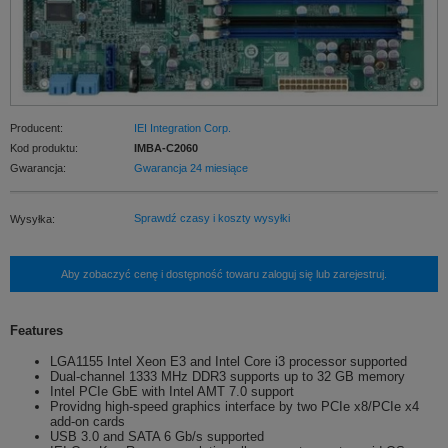
Producent:
IEI Integration Corp.
Kod produktu:
IMBA-C2060
Gwarancja:
Gwarancja 24 miesiące
Sprawdź czasy i koszty wysyłki
Wysyłka:
Aby zobaczyć cenę i dostępność towaru zaloguj się lub zarejestruj.
Features
LGA1155 Intel Xeon E3 and Intel Core i3 processor supported
Dual-channel 1333 MHz DDR3 supports up to 32 GB memory
Intel PCIe GbE with Intel AMT 7.0 support
Providng high-speed graphics interface by two PCIe x8/PCIe x4
add-on cards
USB 3.0 and SATA 6 Gb/s supported