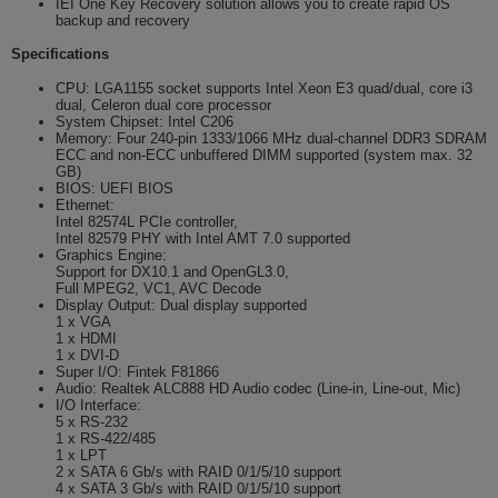
IEI One Key Recovery solution allows you to create rapid OS
backup and recovery
Specifications
CPU: LGA1155 socket supports Intel Xeon E3 quad/dual, core i3
dual, Celeron dual core processor
System Chipset: Intel C206
Memory: Four 240-pin 1333/1066 MHz dual-channel DDR3 SDRAM
ECC and non-ECC unbuffered DIMM supported (system max. 32
GB)
BIOS: UEFI BIOS
Ethernet:
Intel 82574L PCIe controller,
Intel 82579 PHY with Intel AMT 7.0 supported
Graphics Engine:
Support for DX10.1 and OpenGL3.0,
Full MPEG2, VC1, AVC Decode
Display Output: Dual display supported
1 x VGA
1 x HDMI
1 x DVI-D
Super I/O: Fintek F81866
Audio: Realtek ALC888 HD Audio codec (Line-in, Line-out, Mic)
I/O Interface:
5 x RS-232
1 x RS-422/485
1 x LPT
2 x SATA 6 Gb/s with RAID 0/1/5/10 support
4 x SATA 3 Gb/s with RAID 0/1/5/10 support