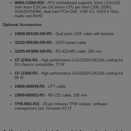
IMBA-C2060-R20
- ATX motherboard supports 32nm LGA1155
Intel Xeon E3/Core i3/Celeron CPU per Intel C206, DDR3,
VGA/DVI/HDMI, dual Intel PCIe GbE, USB 3.0, SATA 6 Gb/s,
Audio and RoHS
Optional Accessories
19800-003100-200-RS
- Dual ports USB cable with bracket
32102-000100-200-RS
- SATA power cable
32205-003800-100-RS
- RS-422/485 cable, 200 mm
CF-1156A-RS
- High performance LGA1155/LGA1156 cooling kit,
1U chassis compatible, 73 W
CF-1156B-RS
- High performance LGA1155/LGA1156 cooling kit,
95 W
19800-000049-RS
- LPT cable
19800-000051-RS
- RS-232 cable, 230 mm
TPM-IN01-R11
- 20-pin Infineon TPM module, software
management tool, firmware V3.17