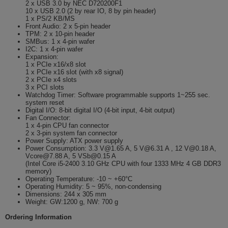
2 x USB 3.0 by NEC D720200F1
10 x USB 2.0 (2 by rear IO, 8 by pin header)
1 x PS/2 KB/MS
Front Audio: 2 x 5-pin header
TPM: 2 x 10-pin header
SMBus: 1 x 4-pin wafer
I2C: 1 x 4-pin wafer
Expansion:
1 x PCIe x16/x8 slot
1 x PCIe x16 slot (with x8 signal)
2 x PCIe x4 slots
3 x PCI slots
Watchdog Timer: Software programmable supports 1~255 sec.
system reset
Digital I/O: 8-bit digital I/O (4-bit input, 4-bit output)
Fan Connector:
1 x 4-pin CPU fan connector
2 x 3-pin system fan connector
Power Supply: ATX power supply
Power Consumption: 3.3 V@1.65 A, 5 V@6.31 A , 12 V@0.18 A,
Vcore@7.88 A, 5 VSb@0.15 A
(Intel Core i5-2400 3.10 GHz CPU with four 1333 MHz 4 GB DDR3
memory)
Operating Temperature: -10 ~ +60°C
Operating Humidity: 5 ~ 95%, non-condensing
Dimensions: 244 x 305 mm
Weight: GW:1200 g, NW: 700 g
Ordering Information