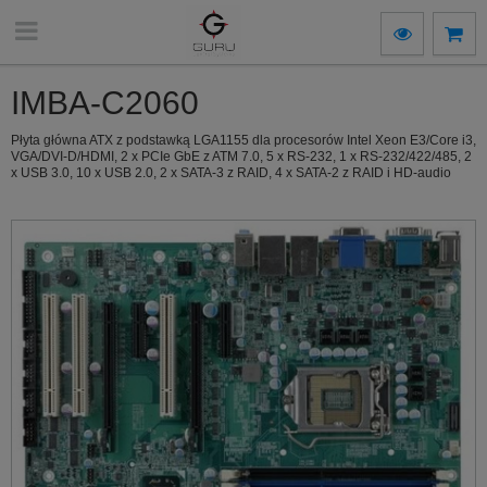
IMBA-C2060
Płyta główna ATX z podstawką LGA1155 dla procesorów Intel Xeon E3/Core i3,
VGA/DVI-D/HDMI, 2 x PCIe GbE z ATM 7.0, 5 x RS-232, 1 x RS-232/422/485, 2
x USB 3.0, 10 x USB 2.0, 2 x SATA-3 z RAID, 4 x SATA-2 z RAID i HD-audio