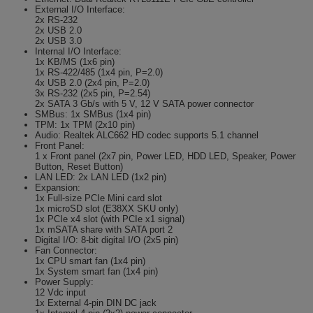
External I/O Interface:
2x RS-232
2x USB 2.0
2x USB 3.0
Internal I/O Interface:
1x KB/MS (1x6 pin)
1x RS-422/485 (1x4 pin, P=2.0)
4x USB 2.0 (2x4 pin, P=2.0)
3x RS-232 (2x5 pin, P=2.54)
2x SATA 3 Gb/s with 5 V, 12 V SATA power connector
SMBus: 1x SMBus (1x4 pin)
TPM: 1x TPM (2x10 pin)
Audio: Realtek ALC662 HD codec supports 5.1 channel
Front Panel:
1 x Front panel (2x7 pin, Power LED, HDD LED, Speaker, Power
Button, Reset Button)
LAN LED: 2x LAN LED (1x2 pin)
Expansion:
1x Full-size PCIe Mini card slot
1x microSD slot (E38XX SKU only)
1x PCIe x4 slot (with PCIe x1 signal)
1x mSATA share with SATA port 2
Digital I/O: 8-bit digital I/O (2x5 pin)
Fan Connector:
1x CPU smart fan (1x4 pin)
1x System smart fan (1x4 pin)
Power Supply:
12 Vdc input
1x External 4-pin DIN DC jack