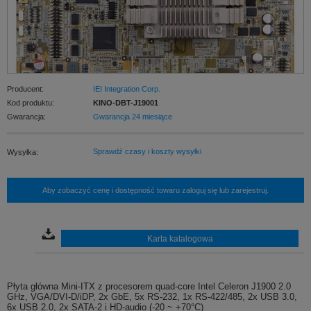
Producent:
IEI Integration Corp.
Kod produktu:
KINO-DBT-J19001
Gwarancja:
Gwarancja 24 miesiące
Sprawdź czasy i koszty wysyłki
Wysyłka:
Aby zobaczyć cenę i dostępność towaru zaloguj się lub zarejestruj.
Karta katalogowa
Płyta główna Mini-ITX z procesorem quad-core Intel Celeron J1900 2.0
GHz, VGA/DVI-D/iDP, 2x GbE, 5x RS-232, 1x RS-422/485, 2x USB 3.0,
6x USB 2.0, 2x SATA-2 i HD-audio (-20 ~ +70°C)