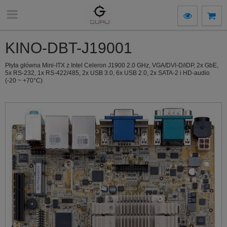
KINO-DBT-J19001
Płyta główna Mini-ITX z Intel Celeron J1900 2.0 GHz, VGA/DVI-D/iDP, 2x GbE,
5x RS-232, 1x RS-422/485, 2x USB 3.0, 6x USB 2.0, 2x SATA-2 i HD-audio
(-20 ~ +70°C)