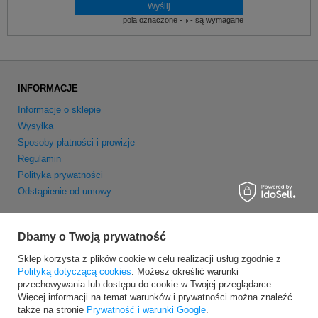
pola oznaczone -
- są wymagane
INFORMACJE
Informacje o sklepie
Wysyłka
Sposoby płatności i prowizje
Regulamin
Polityka prywatności
Odstąpienie od umowy
MOJE KONTO
Dbamy o Twoją prywatność
Zarejestruj się
Sklep korzysta z plików cookie w celu realizacji usług zgodnie z
Moje zamówienia
Polityką dotyczącą cookies
. Możesz określić warunki
Koszyk
przechowywania lub dostępu do cookie w Twojej przeglądarce.
Obserwowane
Więcej informacji na temat warunków i prywatności można znaleźć
Newsletter
także na stronie
Prywatność i warunki Google
.