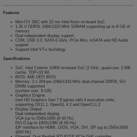
Features
Mini-ITX SBC with 22 nm Intel Atom on-board SoC
1.35 V DDR3L 1066/1333 MHz SDRAM supporting up to 8 GB of
memory
Dual independent display support
COM, USB 3.0, SATA 6 Gb/s, PCIe Mini, mSATA and HD Audio
support
Support Intel VT-x techology
Specifications
SoC: Intel Celeron J1900 on-board SoC (2 GHz, quad-core, 2 MB
cache, TDP=10 W)
BIOS: AMI UEFI BIOS
Memory: 2 x 204-pin 1066/1333 MHz dual-channel DDR3L SO-
DIMM supported
(system max. 8 GB)
Graphics Engine:
Intel HD Graphics Gen 7 Engines with 4 execution units,
supporting DX11.1, OpenGL 4.2 and OpenCL1.2
Display Output:
Dual independent display
VGA (up to 2560x1600 @ 60 Hz)
DVI-D (up to 1920x1080 @ 60 Hz)
iDP interface for HDMI, LVDS, VGA, DVI, DP (up to 2560x1600
@60 Hz)
Ethernet: Dual Realtek RTL8111E PCIe GbE controller