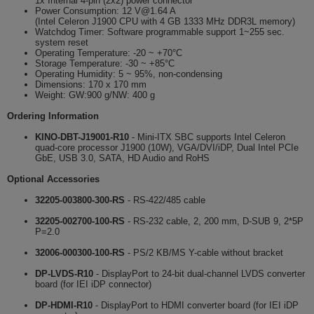
1x Internal 4-pin (2x2) power connector
Power Consumption: 12 V@1.64 A
(Intel Celeron J1900 CPU with 4 GB 1333 MHz DDR3L memory)
Watchdog Timer: Software programmable support 1~255 sec.
system reset
Operating Temperature: -20 ~ +70°C
Storage Temperature: -30 ~ +85°C
Operating Humidity: 5 ~ 95%, non-condensing
Dimensions: 170 x 170 mm
Weight: GW:900 g/NW: 400 g
Ordering Information
KINO-DBT-J19001-R10
- Mini-ITX SBC supports Intel Celeron
quad-core processor J1900 (10W), VGA/DVI/iDP, Dual Intel PCIe
GbE, USB 3.0, SATA, HD Audio and RoHS
Optional Accessories
32205-003800-300-RS
- RS-422/485 cable
32205-002700-100-RS
- RS-232 cable, 2, 200 mm, D-SUB 9, 2*5P
P=2.0
32006-000300-100-RS
- PS/2 KB/MS Y-cable without bracket
DP-LVDS-R10
- DisplayPort to 24-bit dual-channel LVDS converter
board (for IEI iDP connector)
DP-HDMI-R10
- DisplayPort to HDMI converter board (for IEI iDP