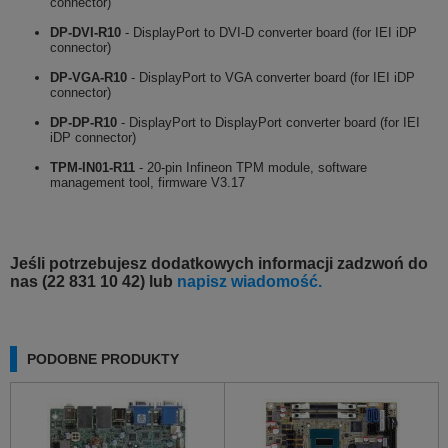
connector)
DP-DVI-R10
- DisplayPort to DVI-D converter board (for IEI iDP
connector)
DP-VGA-R10
- DisplayPort to VGA converter board (for IEI iDP
connector)
DP-DP-R10
- DisplayPort to DisplayPort converter board (for IEI
iDP connector)
TPM-IN01-R11
- 20-pin Infineon TPM module, software
management tool, firmware V3.17
Jeśli potrzebujesz dodatkowych informacji zadzwoń do
nas (22 831 10 42) lub
napisz wiadomość.
PODOBNE PRODUKTY