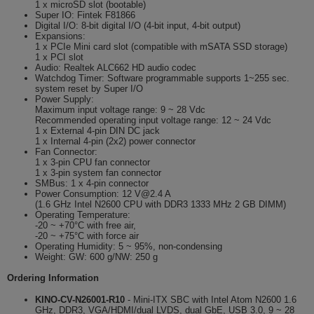
1 x microSD slot (bootable)
Super IO: Fintek F81866
Digital I/O: 8-bit digital I/O (4-bit input, 4-bit output)
Expansions:
1 x PCIe Mini card slot (compatible with mSATA SSD storage)
1 x PCI slot
Audio: Realtek ALC662 HD audio codec
Watchdog Timer: Software programmable supports 1~255 sec.
system reset by Super I/O
Power Supply:
Maximum input voltage range: 9 ~ 28 Vdc
Recommended operating input voltage range: 12 ~ 24 Vdc
1 x External 4-pin DIN DC jack
1 x Internal 4-pin (2x2) power connector
Fan Connector:
1 x 3-pin CPU fan connector
1 x 3-pin system fan connector
SMBus: 1 x 4-pin connector
Power Consumption: 12 V@2.4 A
(1.6 GHz Intel N2600 CPU with DDR3 1333 MHz 2 GB DIMM)
Operating Temperature:
-20 ~ +70°C with free air,
-20 ~ +75°C with force air
Operating Humidity: 5 ~ 95%, non-condensing
Weight: GW: 600 g/NW: 250 g
Ordering Information
KINO-CV-N26001-R10
- Mini-ITX SBC with Intel Atom N2600 1.6
GHz, DDR3, VGA/HDMI/dual LVDS, dual GbE, USB 3.0, 9 ~ 28