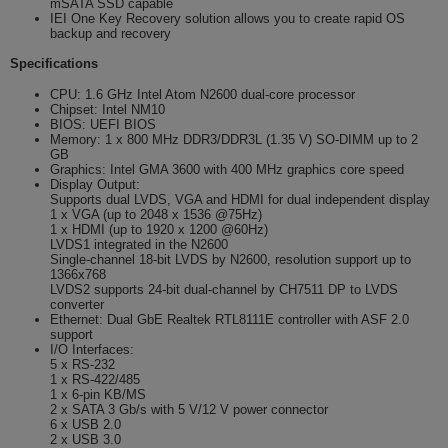
mSATA SSD capable
IEI One Key Recovery solution allows you to create rapid OS
backup and recovery
Specifications
CPU: 1.6 GHz Intel Atom N2600 dual-core processor
Chipset: Intel NM10
BIOS: UEFI BIOS
Memory: 1 x 800 MHz DDR3/DDR3L (1.35 V) SO-DIMM up to 2
GB
Graphics: Intel GMA 3600 with 400 MHz graphics core speed
Display Output:
Supports dual LVDS, VGA and HDMI for dual independent display
1 x VGA (up to 2048 x 1536 @75Hz)
1 x HDMI (up to 1920 x 1200 @60Hz)
LVDS1 integrated in the N2600
Single-channel 18-bit LVDS by N2600, resolution support up to
1366x768
LVDS2 supports 24-bit dual-channel by CH7511 DP to LVDS
converter
Ethernet: Dual GbE Realtek RTL8111E controller with ASF 2.0
support
I/O Interfaces:
5 x RS-232
1 x RS-422/485
1 x 6-pin KB/MS
2 x SATA 3 Gb/s with 5 V/12 V power connector
6 x USB 2.0
2 x USB 3.0