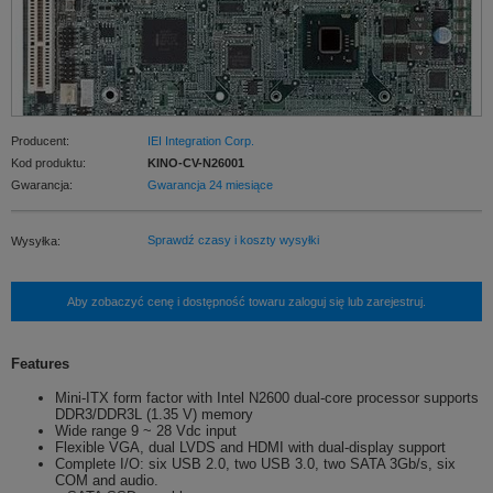
Producent:
IEI Integration Corp.
Kod produktu:
KINO-CV-N26001
Gwarancja:
Gwarancja 24 miesiące
Sprawdź czasy i koszty wysyłki
Wysyłka:
Aby zobaczyć cenę i dostępność towaru zaloguj się lub zarejestruj.
Features
Mini-ITX form factor with Intel N2600 dual-core processor supports
DDR3/DDR3L (1.35 V) memory
Wide range 9 ~ 28 Vdc input
Flexible VGA, dual LVDS and HDMI with dual-display support
Complete I/O: six USB 2.0, two USB 3.0, two SATA 3Gb/s, six
COM and audio.