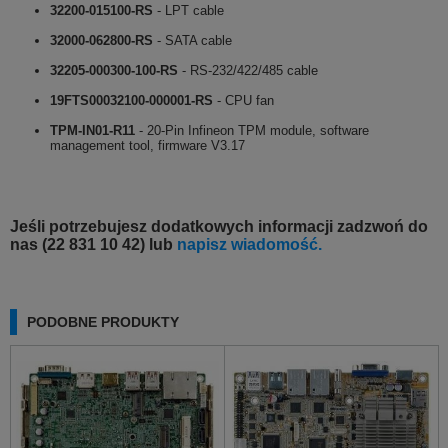
32200-015100-RS
- LPT cable
32000-062800-RS
- SATA cable
32205-000300-100-RS
- RS-232/422/485 cable
19FTS00032100-000001-RS
- CPU fan
TPM-IN01-R11
- 20-Pin Infineon TPM module, software
management tool, firmware V3.17
Jeśli potrzebujesz dodatkowych informacji zadzwoń do
nas (22 831 10 42) lub
napisz wiadomość.
PODOBNE PRODUKTY