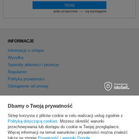
pola oznaczone -
- są wymagane
INFORMACJE
Informacje o sklepie
Wysyłka
Sposoby płatności i prowizje
Regulamin
Polityka prywatności
Odstąpienie od umowy
MOJE KONTO
Dbamy o Twoją prywatność
Zarejestruj się
Sklep korzysta z plików cookie w celu realizacji usług zgodnie z
Moje zamówienia
Polityką dotyczącą cookies
. Możesz określić warunki
Koszyk
przechowywania lub dostępu do cookie w Twojej przeglądarce.
Obserwowane
Więcej informacji na temat warunków i prywatności można znaleźć
Newsletter
także na stronie
Prywatność i warunki Google
.