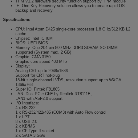
TPM V1.2 hardware security function support by TPM module
IEI One Key Recovery solution allows you to create rapid OS
backup and recovery
Specifications
CPU: Intel Atom D425 single-core processor 1.8 GHz/512 KB L2
cache
Chipset: Intel ICH8M
BIOS: UEFI BIOS
Memory: One 204-pin 800 MHz DDR3 SDRAM SO-DIMM
supported (System max. 2 GB)
Graphic: GMA 3150
Graphic core speed 400 MHz
Display:
Analog CRT up to 2048x1536
Support for CRT hot-plug
18-bit single-channel LVDS, resolution support up to WXGA
1366x768
Super IO: Fintek F81865
LAN: Dual PCIe GbE by Realtek RT8111E,
LAN1 with ASF2.0 support
I/O Interface:
4 x RS-232
1 x RS-232/422/485 (COM3) with Auto Flow control
1 x LPT
8 x USB 2.0
2 x KB/MS
1 x CF Type II socket
2 x SATA 3 Gb/s