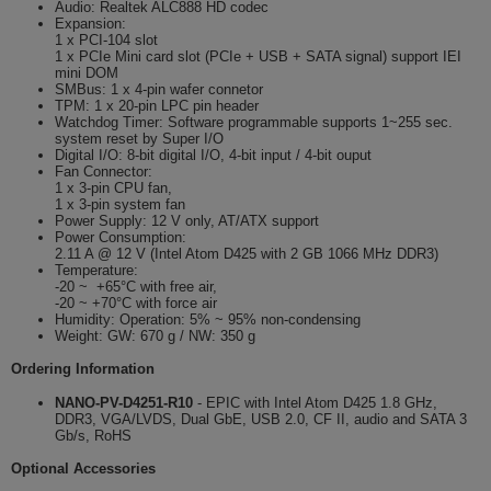
Audio: Realtek ALC888 HD codec
Expansion:
1 x PCI-104 slot
1 x PCIe Mini card slot (PCIe + USB + SATA signal) support IEI
mini DOM
SMBus: 1 x 4-pin wafer connetor
TPM: 1 x 20-pin LPC pin header
Watchdog Timer: Software programmable supports 1~255 sec.
system reset by Super I/O
Digital I/O: 8-bit digital I/O, 4-bit input / 4-bit ouput
Fan Connector:
1 x 3-pin CPU fan,
1 x 3-pin system fan
Power Supply: 12 V only, AT/ATX support
Power Consumption:
2.11 A @ 12 V (Intel Atom D425 with 2 GB 1066 MHz DDR3)
Temperature:
-20 ~ +65°C with free air,
-20 ~ +70°C with force air
Humidity: Operation: 5% ~ 95% non-condensing
Weight: GW: 670 g / NW: 350 g
Ordering Information
NANO-PV-D4251-R10
- EPIC with Intel Atom D425 1.8 GHz,
DDR3, VGA/LVDS, Dual GbE, USB 2.0, CF II, audio and SATA 3
Gb/s, RoHS
Optional Accessories