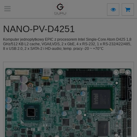
NANO-PV-D4251
Komputer jednopłytkowy EPIC z procesorem Intel Single-Core Atom D425 1,8
GHz/512 KB L2 cache, VGA/LVDS, 2 x GbE, 4 x RS-232, 1 x RS-232/422/485,
8 x USB 2.0, 2 x SATA-2 i HD-audio; temp. pracy -20 ~ +70°C