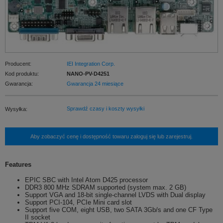
Producent:
IEI Integration Corp.
Kod produktu:
NANO-PV-D4251
Gwarancja:
Gwarancja 24 miesiące
Sprawdź czasy i koszty wysyłki
Wysyłka:
Aby zobaczyć cenę i dostępność towaru zaloguj się lub zarejestruj.
Features
EPIC SBC with Intel Atom D425 processor
DDR3 800 MHz SDRAM supported (system max. 2 GB)
Support VGA and 18-bit single-channel LVDS with Dual display
Support PCI-104, PCIe Mini card slot
Support five COM, eight USB, two SATA 3Gb/s and one CF Type
II socket