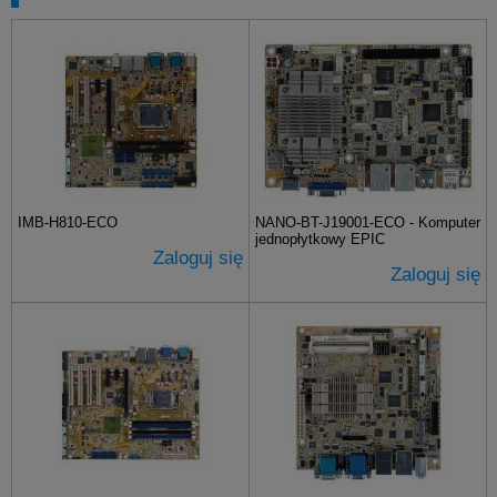
IMB-H810-ECO
NANO-BT-J19001-ECO - Komputer
jednopłytkowy EPIC
Zaloguj się
Zaloguj się