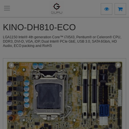
KINO-DH810-ECO
LGA1150 Intel® 4th generation Core™ i7/i5/i3, Pentium® or Celeron® CPU,
DDR3, DVI-D, VGA, iDP, Dual Intel® PCIe GbE, USB 3.0, SATA 6Gb/s, HD
Audio, ECO packing and RoHS