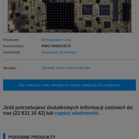
Producent:
IEI Integration Corp.
Kod produktu:
KINO-DH810-ECO
Gwarancja:
Gwarancja 24 miesiące
Sprawdź czasy i koszty wysyłki
Wysyłka:
Aby zobaczyć cenę i dostępność towaru zaloguj się lub zarejestruj.
Jeśli potrzebujesz dodatkowych informacji zadzwoń do
nas (22 831 10 42) lub
napisz wiadomość.
PODOBNE PRODUKTY