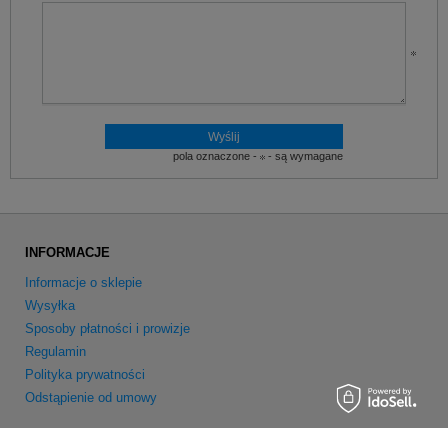
pola oznaczone -
- są wymagane
INFORMACJE
Informacje o sklepie
Wysyłka
Sposoby płatności i prowizje
Regulamin
Polityka prywatności
Odstąpienie od umowy
MOJE KONTO