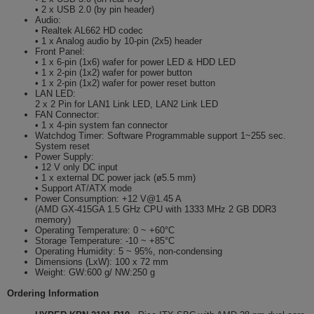
• 2 x USB 2.0 (by pin header)
Audio:
• Realtek AL662 HD codec
• 1 x Analog audio by 10-pin (2x5) header
Front Panel:
• 1 x 6-pin (1x6) wafer for power LED & HDD LED
• 1 x 2-pin (1x2) wafer for power button
• 1 x 2-pin (1x2) wafer for power reset button
LAN LED:
2 x 2 Pin for LAN1 Link LED, LAN2 Link LED
FAN Connector:
• 1 x 4-pin system fan connector
Watchdog Timer: Software Programmable support 1~255 sec.
System reset
Power Supply:
• 12 V only DC input
• 1 x external DC power jack (ø5.5 mm)
• Support AT/ATX mode
Power Consumption: +12 V@1.45 A
(AMD GX-415GA 1.5 GHz CPU with 1333 MHz 2 GB DDR3
memory)
Operating Temperature: 0 ~ +60°C
Storage Temperature: -10 ~ +85°C
Operating Humidity: 5 ~ 95%, non-condensing
Dimensions (LxW): 100 x 72 mm
Weight: GW:600 g/ NW:250 g
Ordering Information