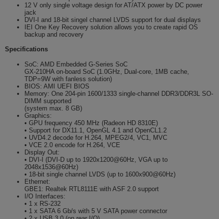
12 V only single voltage design for AT/ATX power by DC power
jack
DVI-I and 18-bit singel channel LVDS support for dual displays
IEI One Key Recovery solution allows you to create rapid OS
backup and recovery
Specifications
SoC: AMD Embedded G-Series SoC
GX-210HA on-board SoC (1.0GHz, Dual-core, 1MB cache,
TDP=9W with fanless solution)
BIOS: AMI UEFI BIOS
Memory: One 204-pin 1600/1333 single-channel DDR3/DDR3L SO-
DIMM supported
(system max. 8 GB)
Graphics:
• GPU frequency 450 MHz (Radeon HD 8310E)
• Support for DX11.1, OpenGL 4.1 and OpenCL1.2
• UVD4.2 decode for H.264, MPEG2/4, VC1, MVC
• VCE 2.0 encode for H.264, VCE
Display Out:
• DVI-I (DVI-D up to 1920x1200@60Hz, VGA up to
2048x1536@60Hz)
• 18-bit single channel LVDS (up to 1600x900@60Hz)
Ethernet:
GBE1: Realtek RTL8111E with ASF 2.0 support
I/O Interfaces:
• 1 x RS-232
• 1 x SATA 6 Gb/s with 5 V SATA power connector
• 2 x USB 3.0 (on rear I/O)