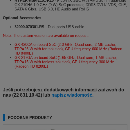
HYPER-KBN-2101-R10
- Pico-ITX SBC with AMD 28 nm dual-core
GX-210HA 1.0 GHz (9 W) SoC processor, DDR3 DVI-I/LVDS, GbE,
SATA 6 Gb/s, USB 3.0, HD Audio and RoHS
Optional Accessories
32000-070301-RS
- Dual ports USB cable
Note: The custom version are available on request:
GX-420CA on-board SoC (2.0 GHz, Quad-core, 2 MB cache,
TDP=25 W with fan solution), GPU frequency 600 MHz (Radeon
HD 8400E)
GX-217GA on-board SoC (1.65 GHz, Dual-core, 1 MB cache,
TDP=15 W with fanless solution), GPU frequency 300 MHz
(Radeon HD 8280E)
Jeśli potrzebujesz dodatkowych informacji zadzwoń do
nas (22 831 10 42) lub
napisz wiadomość.
PODOBNE PRODUKTY