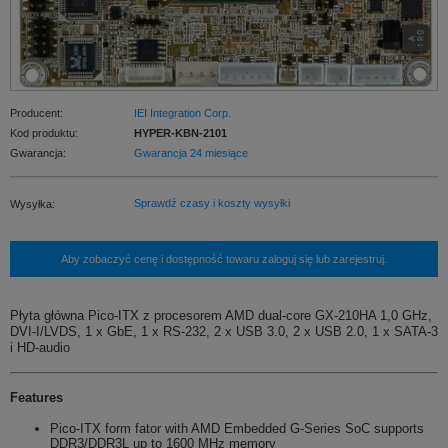
Producent:
IEI Integration Corp.
Kod produktu:
HYPER-KBN-2101
Gwarancja:
Gwarancja 24 miesiące
Sprawdź czasy i koszty wysyłki
Wysyłka:
Aby zobaczyć cenę i dostępność towaru zaloguj się lub zarejestruj.
Płyta główna Pico-ITX z procesorem AMD dual-core GX-210HA 1,0 GHz,
DVI-I/LVDS, 1 x GbE, 1 x RS-232, 2 x USB 3.0, 2 x USB 2.0, 1 x SATA-3
i HD-audio
Features
Pico-ITX form fator with AMD Embedded G-Series SoC supports
DDR3/DDR3L up to 1600 MHz memory