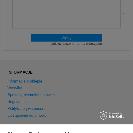
pola oznaczone -
- są wymagane
INFORMACJE
Informacje o sklepie
Wysyłka
Sposoby płatności i prowizje
Regulamin
Polityka prywatności
Odstąpienie od umowy
MOJE KONTO