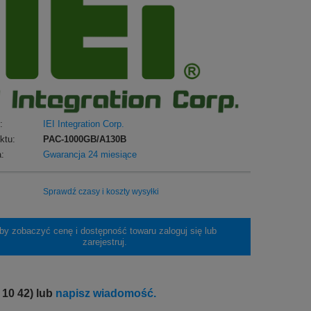
:
IEI Integration Corp.
ktu:
PAC-1000GB/A130B
:
Gwarancja 24 miesiące
Sprawdź czasy i koszty wysyłki
by zobaczyć cenę i dostępność towaru zaloguj się lub
zarejestruj.
 10 42) lub
napisz wiadomość.