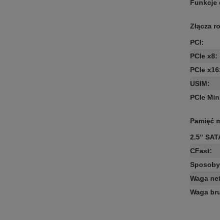
Funkcje
Złącza r
PCI
:
PCIe x8
:
PCIe x16
USIM
:
PCIe Min
Pamięć 
2.5" SAT
CFast
:
Sposoby 
Waga net
Waga bru