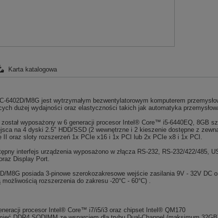
Karta katalogowa
C-6402D/M8G jest wytrzymałym bezwentylatorowym komputerem przemysło
ych dużej wydajności oraz elastyczności takich jak automatyka przemysłow
 został wyposażony w 6 generacji procesor Intel® Core™ i5-6440EQ, 8GB s
sca na 4 dyski 2.5" HDD/SSD (2 wewnętrzne i 2 kieszenie dostępne z zewnątr
 II oraz sloty rozszerzeń 1x PCIe x16 i 1x PCI lub 2x PCIe x8 i 1x PCI.
tępny interfejs urządzenia wyposażono w złącza RS-232, RS-232/422/485, U
raz Display Port.
/M8G posiada 3-pinowe szerokozakresowe wejście zasilania 9V - 32V DC or
 możliwością rozszerzenia do zakresu -20°C - 60°C) .
eneracji procesor Intel® Core™ i7/i5/i3 oraz chipset Intel® QM170
ięć DDR4 SODIMM ze wsparciem dla trybu Dual-Channel (maksimum 32GB