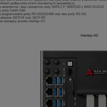
liwość podłączenia trzech niezależnych wyświetlaczy
 wewnętrzne i dwa zewnętrzne sloty SATA 2.5" HDD/SSD z RAID 0/1/5/10
y porty Intel® GbE
 programowalne porty RS-232/422/485 oraz dwa porty RS-232
udowane 16CH DI oraz 16CH DO
wo dostępny przedni interfejs I/O
Interfejs I/O