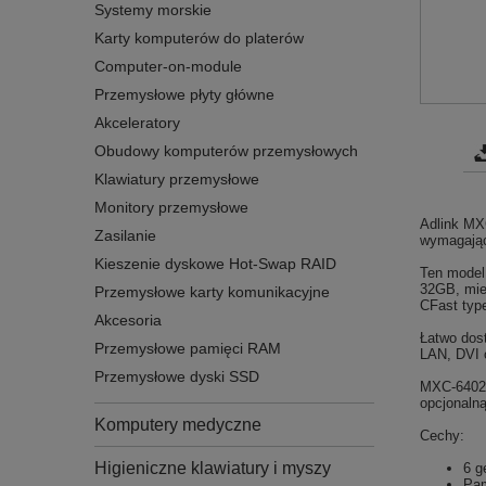
Systemy morskie
Karty komputerów do platerów
Computer-on-module
Przemysłowe płyty główne
Akceleratory
Obudowy komputerów przemysłowych
Klawiatury przemysłowe
Monitory przemysłowe
Adlink MX
Zasilanie
wymagając
Kieszenie dyskowe Hot-Swap RAID
Ten model
32GB, miej
Przemysłowe karty komunikacyjne
CFast type
Akcesoria
Łatwo dos
Przemysłowe pamięci RAM
LAN, DVI o
Przemysłowe dyski SSD
MXC-6402D
opcjonalną
Komputery medyczne
Cechy:
Higieniczne klawiatury i myszy
6 g
Pam