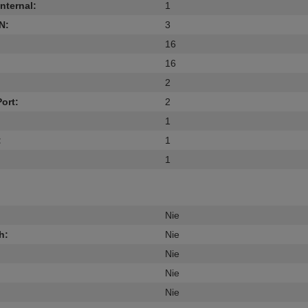
internal
:
1
AN
:
3
16
16
2
Port
:
2
1
:
1
1
Nie
h
:
Nie
Nie
Nie
Nie