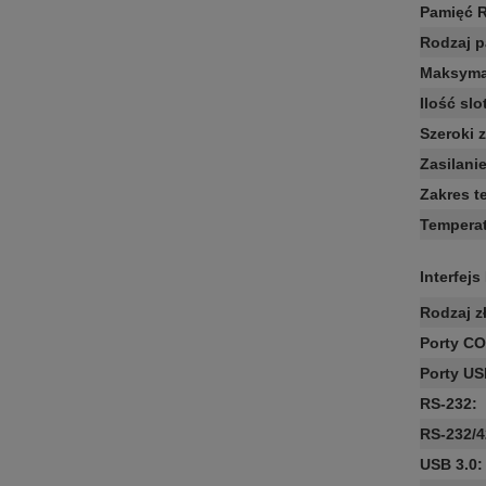
Pamięć 
Rodzaj 
Maksyma
Ilość sl
Szeroki 
Zasilani
Zakres t
Temperat
Interfejs 
Rodzaj z
Porty C
Porty U
RS-232
:
RS-232/4
USB 3.0
: