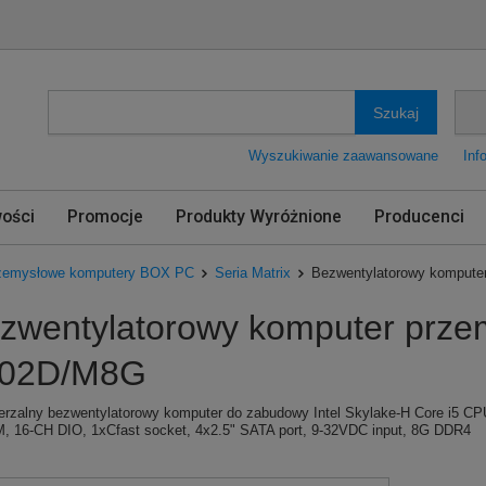
Szukaj
Wyszukiwanie zaawansowane
Inf
ości
Promocje
Produkty Wyróżnione
Producenci
zemysłowe komputery BOX PC
Seria Matrix
Bezwentylatorowy komput
zwentylatorowy komputer prz
02D/M8G
erzalny bezwentylatorowy komputer do zabudowy Intel Skylake-H Core i5
 16-CH DIO, 1xCfast socket, 4x2.5" SATA port, 9-32VDC input, 8G DDR4