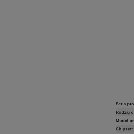
Seria pr
Rodzaj c
Model p
Chipset
: