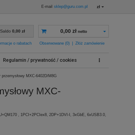
zł
E-mail
sklep@guru.com.pl
0,00 zł
Saldo
0,00 zł
netto
ormacje o rabatach
Obserwowane (0)
|
Złóż zamówienie
Regulamin / prywatność / cookies
er przemysłowy MXC-6402D/M8G
emysłowy MXC-
 CPU+QM170 , 1PCI+2PCIex8, 2DP+1DVI-I, 3xGbE, 6xUSB3.0,