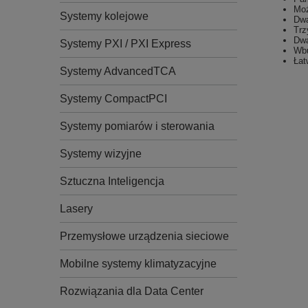
Moż
Systemy kolejowe
Dwa
Trz
Dwa
Systemy PXI / PXI Express
Wb
Łat
Systemy AdvancedTCA
Systemy CompactPCI
Systemy pomiarów i sterowania
Systemy wizyjne
Sztuczna Inteligencja
Lasery
Przemysłowe urządzenia sieciowe
Mobilne systemy klimatyzacyjne
Rozwiązania dla Data Center