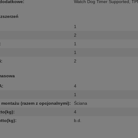
 dodatkowe
:
Watch Dog Timer Supported
,
TP
ozszerzeń
1
2
:
1
1
i
:
2
masowa
A
:
4
1
montażu (razem z opcjonalnymi)
:
Ściana
to(kg)
:
4
tto(kg)
:
b.d.