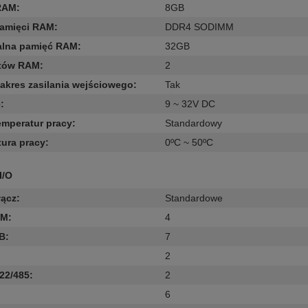
RAM
:
8GB
pamięci RAM
:
DDR4 SODIMM
lna pamięć RAM
:
32GB
otów RAM
:
2
zakres zasilania wejściowego
:
Tak
e
:
9 ~ 32V DC
emperatur pracy
:
Standardowy
ura pracy
:
0ºC ~ 50ºC
I/O
łącz
:
Standardowe
OM
:
4
SB
:
7
2
22/485
:
2
6