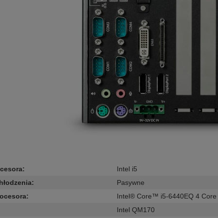
ocesora
:
Intel i5
hłodzenia
:
Pasywne
rocesora
:
Intel® Core™ i5-6440EQ 4 Cor
Intel QM170