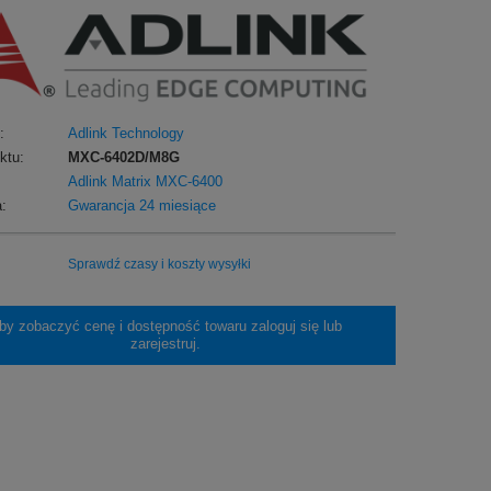
:
Adlink Technology
ktu:
MXC-6402D/M8G
Adlink Matrix MXC-6400
:
Gwarancja 24 miesiące
Sprawdź czasy i koszty wysyłki
by zobaczyć cenę i dostępność towaru zaloguj się lub
zarejestruj.