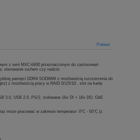
Pobierz
wym z serii MXC-6400 przeznaczonym do zastosowań
a, sterowanie ruchem czy nadzór.
zybkiej pamięci DDR4 SODIMM z możliwością rozszerzenia do
z) z możliwością pracy w RAID 0/1/5/10 , slot na kartę
SB 3.0, USB 2.0, PS/2, izolowane 16x DI + 16x DO, GbE
az może pracować w zakresie temperatur: 0°C - 50°C (z
)