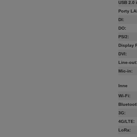
USB 2.0 
Porty L
DI
:
DO
:
PS/2
:
Display 
DVI
:
Line-out
Mic-in
:
Inne
Wi-Fi
:
Bluetoot
3G
:
4G/LTE
:
LoRa
: