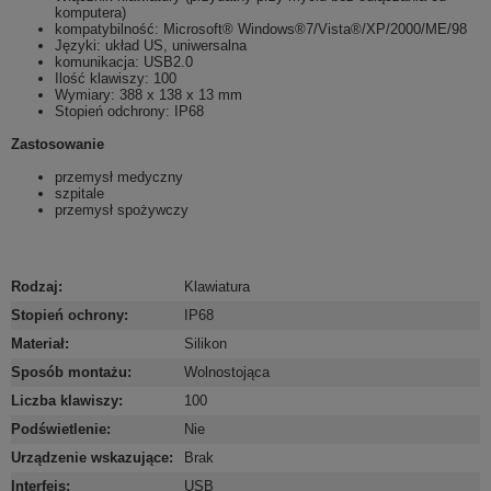
komputera)
kompatybilność: Microsoft® Windows®7/Vista®/XP/2000/ME/98
Języki: układ US, uniwersalna
komunikacja: USB2.0
Ilość klawiszy: 100
Wymiary: 388 x 138 x 13 mm
Stopień odchrony: IP68
Zastosowanie
przemysł medyczny
szpitale
przemysł spożywczy
Rodzaj
:
Klawiatura
Stopień ochrony
:
IP68
Materiał
:
Silikon
Sposób montażu
:
Wolnostojąca
Liczba klawiszy
:
100
Podświetlenie
:
Nie
Urządzenie wskazujące
:
Brak
Interfejs
:
USB