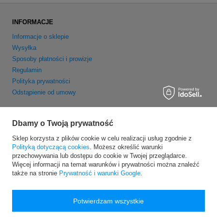
INFORMACJE
Informacje o sklepie
Wysyłka
Sposoby płatności i prowizje
Regulamin
Polityka prywatności
Odstąpienie od umowy
MOJE KONTO
Dbamy o Twoją prywatność
Zarejestruj się
Sklep korzysta z plików cookie w celu realizacji usług zgodnie z
Moje zamówienia
Polityką dotyczącą cookies
. Możesz określić warunki
Koszyk
przechowywania lub dostępu do cookie w Twojej przeglądarce.
Obserwowane
Więcej informacji na temat warunków i prywatności można znaleźć
Newsletter
także na stronie
Prywatność i warunki Google
.
Potwierdzam wszystkie