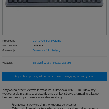
Producent:
GURU Control Systems
Kod produktu:
GSK313
Gwarancja:
Gwarancja 12 miesięcy
Sprawdź czasy i koszty wysyłki
Wysyłka:
Aby zobaczyć cenę i dostępność towaru zaloguj się lub zarejestruj.
Zmywalna przemysłowa klawiatura silikonowa IP68 - 100 klawiszy -
wygodna do pisania, z włącznikiem. Jej konstrukcja umożliwia łatwe i
bezpieczne czyszczenie oraz dezynfekcję.
Gumowana powierzchnia wygodna do pisania
Włącznik klawiatury (przydatny przy myciu bez odłączania od