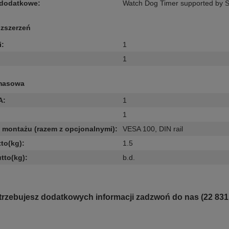
 dodatkowe
:
Watch Dog Timer supported by
ozszerzeń
i
:
1
1
masowa
A
:
1
1
montażu (razem z opcjonalnymi)
:
VESA 100
,
DIN rail
to(kg)
:
1.5
tto(kg)
:
b.d.
otrzebujesz dodatkowych informacji zadzwoń do nas (22 831