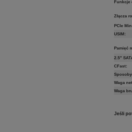
Funkcje
Złącza r
PCIe Min
USIM
:
Pamięć 
2.5" SAT
CFast
:
Sposoby 
Waga net
Waga bru
Jeśli p