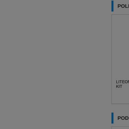
POL
LITEO
KIT
POD