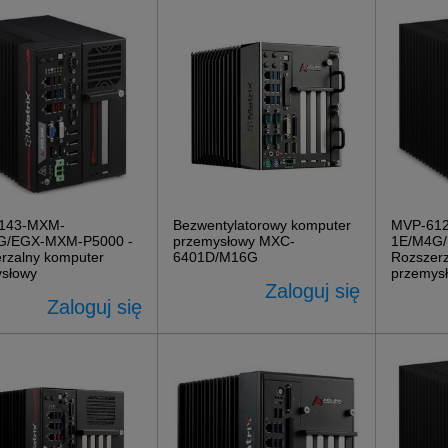
143-MXM-
Bezwentylatorowy komputer
MVP-61
G/EGX-MXM-P5000 -
przemysłowy MXC-
1E/M4G/
rzalny komputer
6401D/M16G
Rozszerz
słowy
przemys
Zaloguj się
Zaloguj się