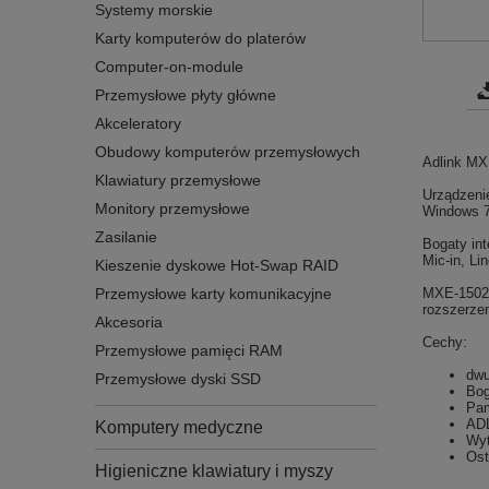
Systemy morskie
Karty komputerów do platerów
Computer-on-module
Przemysłowe płyty główne
Akceleratory
Obudowy komputerów przemysłowych
Adlink MX
Klawiatury przemysłowe
Urządzenie
Monitory przemysłowe
Windows 
Zasilanie
Bogaty in
Mic-in, Li
Kieszenie dyskowe Hot-Swap RAID
MXE-1502 
Przemysłowe karty komunikacyjne
rozszerze
Akcesoria
Cechy:
Przemysłowe pamięci RAM
dwu
Przemysłowe dyski SSD
Bog
Pa
ADL
Komputery medyczne
Wyt
Ost
Higieniczne klawiatury i myszy