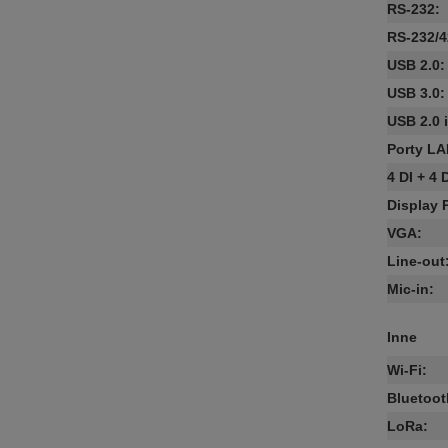
RS-232
:
RS-232/4
USB 2.0
:
USB 3.0
:
USB 2.0 
Porty L
4 DI + 4
Display 
VGA
:
Line-out
Mic-in
:
Inne
Wi-Fi
:
Bluetoot
LoRa
: