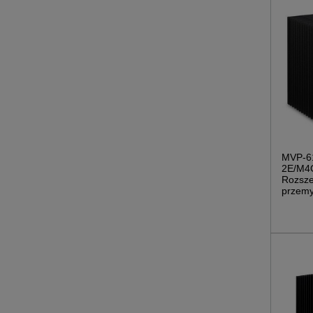
MVP-6
2E/M4
Rozsze
przemy