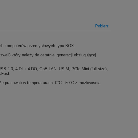
Pobierz
ych komputerów przemysłowych typu BOX.
ll) który należy do ostatniej generacji obsługującej
SB 2.0, 4 DI + 4 DO, GbE LAN, USIM, PCIe Mini (full size),
CFast.
e pracować w temperaturach: 0°C - 50°C z możliwością