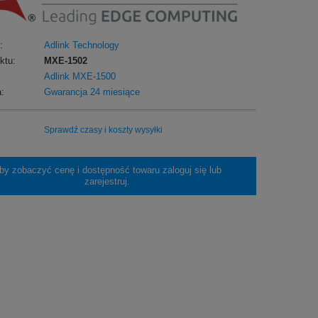
:
Adlink Technology
ktu:
MXE-1502
Adlink MXE-1500
:
Gwarancja 24 miesiące
Sprawdź czasy i koszty wysyłki
by zobaczyć cenę i dostępność towaru zaloguj się lub
zarejestruj.