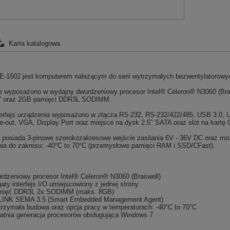
Karta katalogowa
E-1502 jest komputerem należącym do serii wytrzymałych bezwentylatorow
 wyposażono w wydajny dwurdzeniowy procesor Intel® Celeron® N3060 (Braswe
7 oraz 2GB pamięci DDR3L SODIMM.
terfejs urządzenia wyposażono w złącza RS-232, RS-232/422/485, USB 3.0, U
ne-out, VGA, Display Port oraz miejsce na dysk 2.5" SATA oraz slot na kartę 
posiada 3-pinowe szerokozakresowe wejście zasilania 6V - 36V DC oraz moż
nia do zakresu: -40°C to 70°C (przemysłowe pamięci RAM i SSD/CFast).
rdzeniowy procesor Intel® Celeron® N3060 (Braswell)
aty interfejs I/O umiejscowiony z jednej strony
mięć DDR3L 2x SODIMM (maks. 8GB)
INK SEMA 3.5 (Smart Embedded Management Agent)
rzymała budowa oraz opcja pracy w temperaturach: -40°C to 70°C
atnia generacja procesorów obsługująca Windows 7