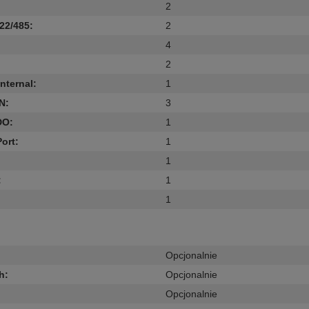
2
22/485
:
2
4
2
internal
:
1
AN
:
3
 DO
:
1
Port
:
1
1
:
1
1
Opcjonalnie
h
:
Opcjonalnie
Opcjonalnie