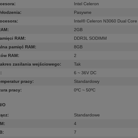
ocesora
:
Intel Celeron
hłodzenia
:
Pasywne
rocesora
:
Intel® Celeron N3060 Dual Core
RAM
:
2GB
pamięci RAM
:
DDR3L SODIMM
lna pamięć RAM
:
8GB
otów RAM
:
2
zakres zasilania wejściowego
:
Tak
e
:
6 ~ 36V DC
emperatur pracy
:
Standardowy
ura pracy
:
0ºC ~ 50ºC
I/O
łącz
:
Standardowe
OM
:
4
SB
:
7