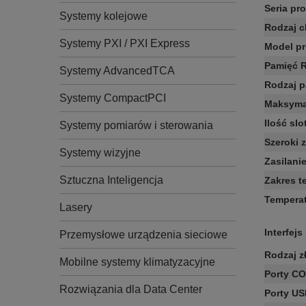
Seria pr
Systemy kolejowe
Rodzaj c
Systemy PXI / PXI Express
Model p
Pamięć 
Systemy AdvancedTCA
Rodzaj 
Systemy CompactPCI
Maksyma
Ilość sl
Systemy pomiarów i sterowania
Szeroki 
Systemy wizyjne
Zasilani
Sztuczna Inteligencja
Zakres t
Temperat
Lasery
Interfejs 
Przemysłowe urządzenia sieciowe
Rodzaj z
Mobilne systemy klimatyzacyjne
Porty C
Rozwiązania dla Data Center
Porty U