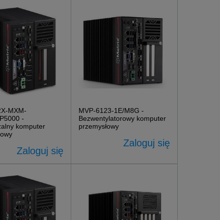
2X-MXM-
MVP-6123-1E/M8G -
P5000 -
Bezwentylatorowy komputer
alny komputer
przemysłowy
łowy
Zaloguj się
Zaloguj się