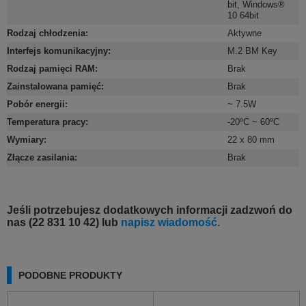
bit
,
Windows®
10 64bit
Rodzaj chłodzenia
:
Aktywne
Interfejs komunikacyjny
:
M.2 BM Key
Rodzaj pamięci RAM
:
Brak
Zainstalowana pamięć
:
Brak
Pobór energii
:
~ 7.5W
Temperatura pracy
:
-20ºC ~ 60ºC
Wymiary
:
22 x 80 mm
Złącze zasilania
:
Brak
Jeśli potrzebujesz dodatkowych informacji zadzwoń do
nas (22 831 10 42) lub
napisz wiadomość.
PODOBNE PRODUKTY