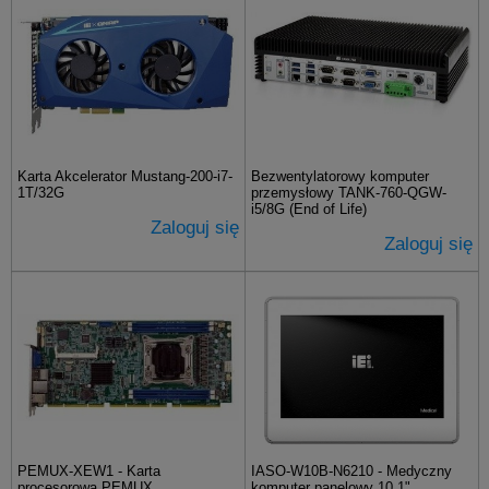
Karta Akcelerator Mustang-200-i7-
Bezwentylatorowy komputer
1T/32G
przemysłowy TANK-760-QGW-
i5/8G (End of Life)
Zaloguj się
Zaloguj się
PEMUX-XEW1 - Karta
IASO-W10B-N6210 - Medyczny
procesorowa PEMUX
komputer panelowy 10.1"