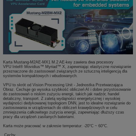
Karta Mustang-M2AE-MX1 M.2 AE-key zawiera dwa procesory
VPU Intel® Movidius™ Myriad™ X, zapewniając elastyczne rozwiązanie
przeznaczone do zastosowań związanych ze sztuczną inteligencją dla
systemów kompaktowych i wbudowanych.
VPU to skrót od Vision Processing Unit - Jednostka Przetwarzająca
Obraz. Cechuje go wysoka szybkość obliczeń AI i dobre przystosowanie
do zastosowań o niskim zużyciu energii, takich jak nadzór, handel
detaliczny, transport. Z zaletą wydajności energetycznej i wysokiej
wydajności dedykowanej topologiom DNN, jest to idealne rozwiązanie do
zastosowania w urządzeniach do obliczeń krawędziowych w celu
zmniejszenia całkowitego zużycia energii, zapewniając dłuższy czas
pracy dla urządzeń zasilanych bateriami.
Karta może pracować w zakresie temperatur: -20°C ~ 60°C.
Cechy