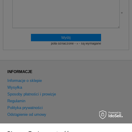
pola oznaczone -
- są wymagane
INFORMACJE
Informacje o sklepie
Wysyłka
Sposoby płatności i prowizje
Regulamin
Polityka prywatności
Odstąpienie od umowy
MOJE KONTO