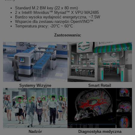
Standard M.2 BM key (22 x 80 mm)
2 x Intel® Movidius™ Myriad™ X VPU MA2485
Bardzo wysoka wydajność energetyczna, ~7.5W
Wsparcie dla zestawu narzędzi OpenVINO™
Temperatura pracy:
-20°C ~
60
°C
Zastosowania:
Systemy Wizyjne
Smart Retail
Nadzór
Diagnostyka medyczna