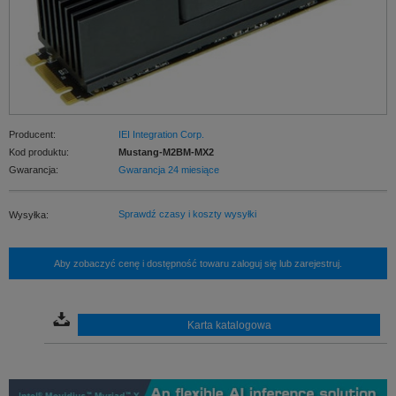
Producent:
IEI Integration Corp.
Kod produktu:
Mustang-M2BM-MX2
Gwarancja:
Gwarancja 24 miesiące
Sprawdź czasy i koszty wysyłki
Wysyłka:
Aby zobaczyć cenę i dostępność towaru zaloguj się lub zarejestruj.
Karta katalogowa