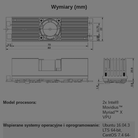
Wymiary (mm)
Model procesora
:
2x Intel®
Movidius™
Myriad™ X
VPU
Wspierane systemy operacyjne i oprogramowanie
:
Ubuntu 16.04.3
LTS 64-bit
,
CentOS 7.4 64-