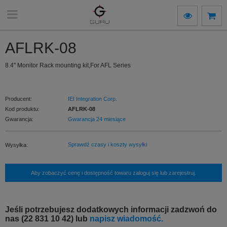
AFLRK-08
8.4" Monitor Rack mounting kit,For AFL Series
Producent:
IEI Integration Corp.
Kod produktu:
AFLRK-08
Gwarancja:
Gwarancja 24 miesiące
Sprawdź czasy i koszty wysyłki
Wysyłka:
Aby zobaczyć cenę i dostępność towaru zaloguj się lub zarejestruj.
Jeśli potrzebujesz dodatkowych informacji zadzwoń do
nas (22 831 10 42) lub
napisz wiadomość.