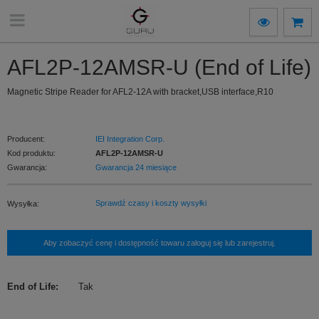
AFL2P-12AMSR-U (End of Life)
Magnetic Stripe Reader for AFL2-12A with bracket,USB interface,R10
Producent:
IEI Integration Corp.
Kod produktu:
AFL2P-12AMSR-U
Gwarancja:
Gwarancja 24 miesiące
Sprawdź czasy i koszty wysyłki
Wysyłka:
Aby zobaczyć cenę i dostępność towaru zaloguj się lub zarejestruj.
End of Life
:
Tak