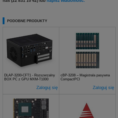
nas (22 831 10 42) lub
napisz wiadomość.
PODOBNE PRODUKTY
DLAP-3200-CFT1 - Rozszerzalny
cBP-3208 – Magistrala pasywna
BOX PC z GPU MXM-T1000
CompactPCI
Zaloguj się
Zaloguj się