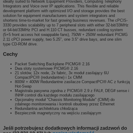
ideally suited to Network Equipment Providers, Computing Telephony
Integrators and Voice over IP applications. This flexible and reliable
development platform with optimized I/O and storage provides the best
solution for equipment manufacturers and system integrators and
shortens time-to-market for fast growing business revenues. The cPCIS-
3330 provides scalability up to 7 peripheral slots with either 32-bit/33MHz
or 64-bit/33MHz PCI and H.110 CT busses, redundant cooling system
(5+5 front access hot swappable fans), 750W + 250W redundant PICMG
2.11 cPCI power supply, two 5.25", one 3.5" drive bays, and one slim
type CD-ROM drive.
Cechy
Packet Switching Backplane PICMG® 2.16
Dwa sloty systemowe PICMG® 2.16
21 slotów, 12x node, 2x fabric, 3x moduł zasilający 6U
CompactPCI® (redundantne) i 1x CMM
800W + 400W Redundantne zasilacze CompactPCI® AC z funkcją
Hot-Swap
Magistrala pasywna zgodna z PICMG® 2.9 z FAL#, DEG# sense i
INH# control dla każdego modułu zasilającego
Opcjonalny moduł "Chassis Monitoring Module" (CMM) do
zdalnego monitorowania i kontroli obudowy przez Ethernet
Redundantna architektura chłodząca
Bezpiecznik magnetyczny na wejściu zasilającym
Jeśli potrzebujesz dodatkowych informacji zadzwoń do