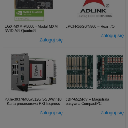
EGX-MXM-P5000 - Moduł MXM
cPCI-R66G0/N960 – Rear I/O
NVIDIA® Quadro®
Zaloguj się
Zaloguj się
PXIe-3937/M8G/512G SSD/Win10
cBP-6515R/7 – Magistrala
- Karta procesorowa PXI Express
pasywna CompactPCI
Zaloguj się
Zaloguj się