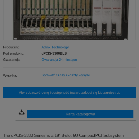
Producent:
Adlink Technology
Kod produktu:
cPCIS-3300BLS
Gwarancja:
Gwarancja 24 miesiące
Sprawdź czasy i koszty wysyłki
Wysyłka:
Aby zobaczyć cenę i dostępność towaru zaloguj się lub zarejestruj.
Karta katalogowa
The cPCIS-3330 Series is a 19" 8-slot 6U CompactPCI Subsystem