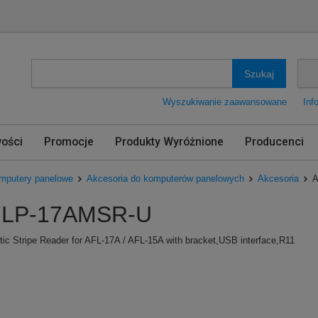
Szukaj
Wyszukiwanie zaawansowane
Inf
ości
Promocje
Produkty Wyróżnione
Producenci
mputery panelowe
Akcesoria do komputerów panelowych
Akcesoria
A
LP-17AMSR-U
ic Stripe Reader for AFL-17A / AFL-15A with bracket,USB interface,R11