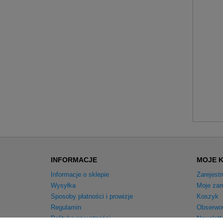
INFORMACJE
MOJE 
Informacje o sklepie
Zarejestr
Wysyłka
Moje zam
Sposoby płatności i prowizje
Koszyk
Regulamin
Obserwo
Polityka prywatności
Newslett