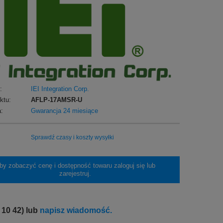
:
IEI Integration Corp.
ktu:
AFLP-17AMSR-U
:
Gwarancja 24 miesiące
Sprawdź czasy i koszty wysyłki
by zobaczyć cenę i dostępność towaru zaloguj się lub
zarejestruj.
 10 42) lub
napisz wiadomość.