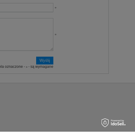
ola oznaczone -
- są wymagane