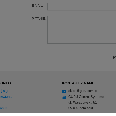
E-MAIL:
PYTANIE:
p
KONTO
KONTAKT Z NAMI
uj się
sklep@guru.com.pl
ówienia
GURU Control Systems
ul. Warszawska 91
wane
05-092
Łomianki
er