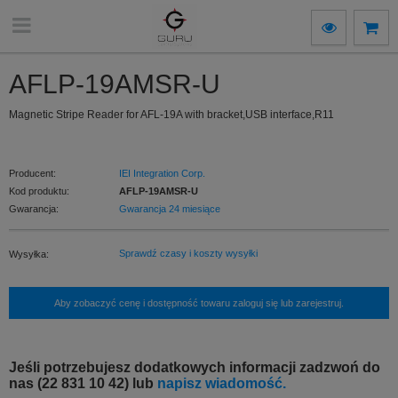
AFLP-19AMSR-U
Magnetic Stripe Reader for AFL-19A with bracket,USB interface,R11
Producent:
IEI Integration Corp.
Kod produktu:
AFLP-19AMSR-U
Gwarancja:
Gwarancja 24 miesiące
Sprawdź czasy i koszty wysyłki
Wysyłka:
Aby zobaczyć cenę i dostępność towaru zaloguj się lub zarejestruj.
Jeśli potrzebujesz dodatkowych informacji zadzwoń do
nas (22 831 10 42) lub
napisz wiadomość.