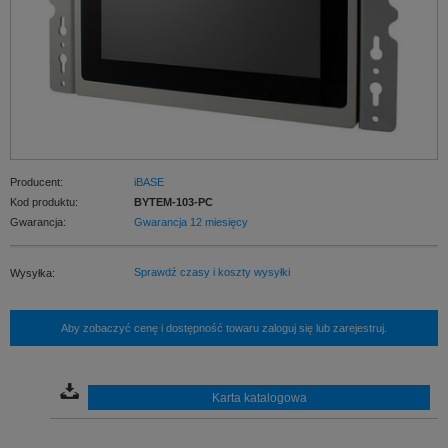
Producent:
iBASE
Kod produktu:
BYTEM-103-PC
Gwarancja:
Gwarancja 12 miesięcy
Sprawdź czasy i koszty wysyłki
Wysyłka:
Aby zobaczyć cenę i dostępność towaru zaloguj się lub zarejestruj.
Karta katalogowa