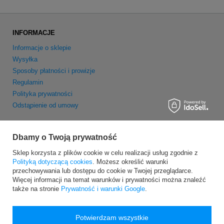
INFORMACJE
Informacje o sklepie
Wysyłka
Sposoby płatności i prowizje
Regulamin
Polityka prywatności
Odstąpienie od umowy
MOJE KONTO
Dbamy o Twoją prywatność
Zarejestruj się
Sklep korzysta z plików cookie w celu realizacji usług zgodnie z
Moje zamówienia
Polityką dotyczącą cookies
. Możesz określić warunki
Koszyk
przechowywania lub dostępu do cookie w Twojej przeglądarce.
Obserwowane
Więcej informacji na temat warunków i prywatności można znaleźć
także na stronie
Prywatność i warunki Google
.
Newsletter
Potwierdzam wszystkie