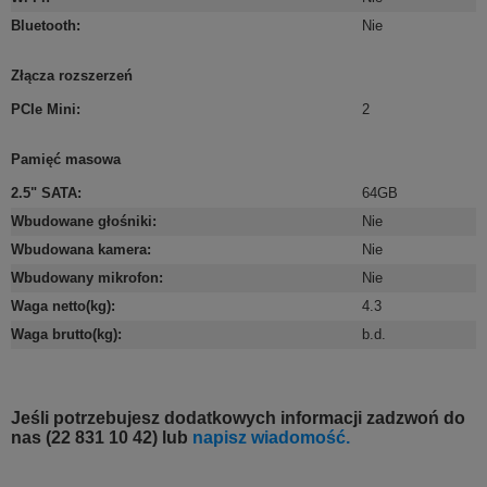
Bluetooth
:
Nie
Złącza rozszerzeń
PCIe Mini
:
2
Pamięć masowa
2.5" SATA
:
64GB
Wbudowane głośniki
:
Nie
Wbudowana kamera
:
Nie
Wbudowany mikrofon
:
Nie
Waga netto(kg)
:
4.3
Waga brutto(kg)
:
b.d.
Jeśli potrzebujesz dodatkowych informacji zadzwoń do
nas (22 831 10 42) lub
napisz wiadomość.