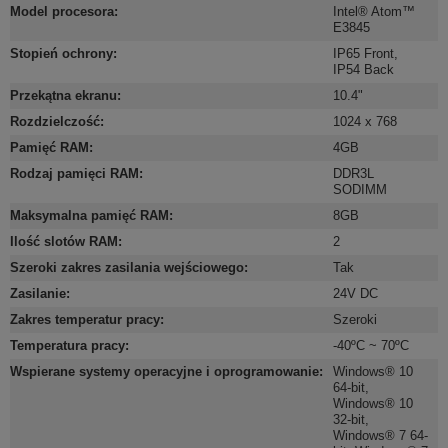
Model procesora
:
Intel® Atom™
E3845
Stopień ochrony
:
IP65 Front
,
IP54 Back
Przekątna ekranu
:
10.4"
Rozdzielczość
:
1024 x 768
Pamięć RAM
:
4GB
Rodzaj pamięci RAM
:
DDR3L
SODIMM
Maksymalna pamięć RAM
:
8GB
Ilość slotów RAM
:
2
Szeroki zakres zasilania wejściowego
:
Tak
Zasilanie
:
24V DC
Zakres temperatur pracy
:
Szeroki
Temperatura pracy
:
-40ºC ~ 70ºC
Wspierane systemy operacyjne i oprogramowanie
:
Windows® 10
64-bit
,
Windows® 10
32-bit
,
Windows® 7 64-