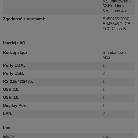
bit
,
Windows® 7
32-bit
,
Linux
3.x
,
Linux 4.x
Zgodność z normami
:
EN50155:2007
,
EN45545-2
,
CE
,
FCC Class B
Interfejs I/O
Rodzaj złącz
:
Standardowe
,
M12
Porty COM
:
1
Porty USB
:
2
RS-232/422/485
:
1
USB 2.0
:
1
USB 3.0
:
1
Display Port
:
1
LAN
:
2
Inne
Wi-Fi
:
Nie