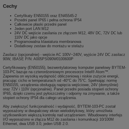
Cechy
Certyfikaty EN50155 oraz EN45545-2
Przedni panel IP65 i pełna ochrona IP54
Całkowicie płaski przedni panel
Jeden port LAN M12
24V DC wejście zasilania ze złączem M12, 48V DC, 72V DC lub
110V DC jako opcje
Programowalna klawiatura membranowa
Dodatkowy zestaw do montażu w stelażu
Zasilacz (opcjonalnie) - wejście AC 100V~240V, wyjście 24V DC zasilacz
90W, IBASE P/N: A005PS090W0100600P
Certyfikowany (EN50155), bezwentylatorowy komputer panelowy BYTEM-
103-PC bazuje na czterordzeniowym procesorze Intel® Atom™.
Zapewnia on wysoką wydajność obliczeniową i niskie zużycie energii,
pracując cicho w temperaturach od -40°C do 75°C. Spełniając normę
EN50155, urządzenia obsługują napięcia wejściowe, 24V (domyślnie)
oraz 72V i 110V (opcjonalnie). Panel przedni posiada stopień ochrony
IP65, dzięki czemu jest pyłoszczelny i odporny na zmywanie, a także
stopień ochrony IP54 dla całego urządzenia.
Aby zwiększyć funkcjonalność i wydajność, BYTEM-103-PC został
wyposażony w dwupalcowy ekran wielodotykowy, który umożliwia
użytkownikom większą kontrolę nad urządzeniem. Wbudowany interfejs
I/O wyposażono w złącza M12 do zasilania i komunikacji 10/100M
Ethernet, dwa USB 3.0, jeden USB 2.0.