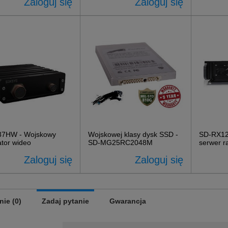
Zaloguj się
Zaloguj się
37HW - Wojskowy
Wojskowej klasy dysk SSD -
SD-RX12
ator wideo
SD-MG25RC2048M
serwer r
Zaloguj się
Zaloguj się
nie (0)
Zadaj pytanie
Gwarancja