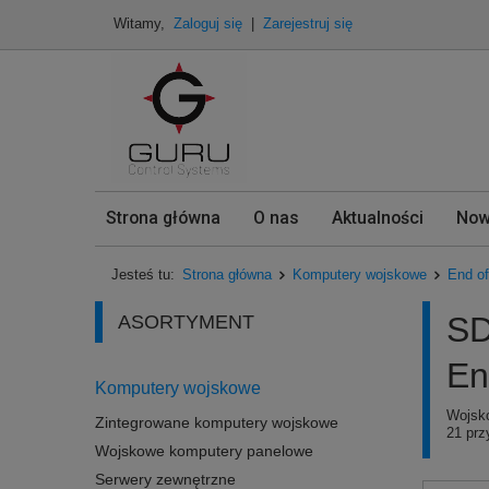
Witamy,
Zaloguj się
|
Zarejestruj się
Strona główna
O nas
Aktualności
Now
Jesteś tu:
Strona główna
Komputery wojskowe
End of
SD
ASORTYMENT
En
Komputery wojskowe
Wojsko
Zintegrowane komputery wojskowe
21 prz
Wojskowe komputery panelowe
Serwery zewnętrzne