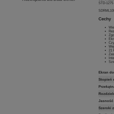
STD-1275 
SDRML10D-
Cechy
Wie
Rez
Zg
Ekr
Czy
Wej
21 
Zas
Int
Sze
Ekran d
Stopień 
Przekątn
Rozdziel
Jasność 
Szeroki 