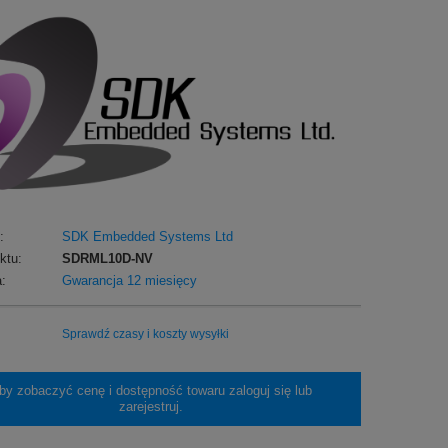
:
SDK Embedded Systems Ltd
ktu:
SDRML10D-NV
:
Gwarancja 12 miesięcy
Sprawdź czasy i koszty wysyłki
by zobaczyć cenę i dostępność towaru zaloguj się lub
zarejestruj.