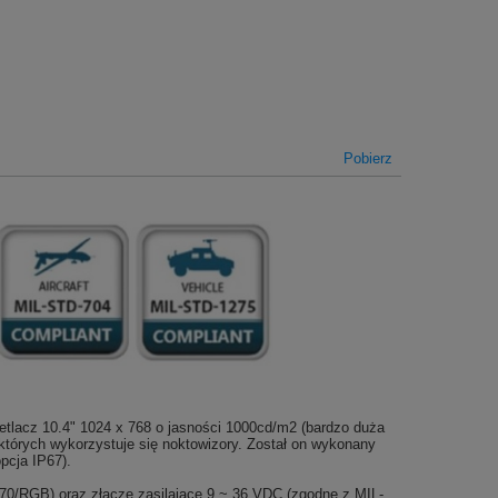
Pobierz
tlacz 10.4" 1024 x 768 o jasności 1000cd/m2 (bardzo duża
tórych wykorzystuje się noktowizory. Został on wykonany
pcja IP67).
/RGB) oraz złącze zasilające 9 ~ 36 VDC (zgodne z MIL-