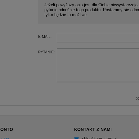
Jeżeli powyższy opis jest dla Ciebie niewystarczając
pytanie odnośnie tego produktu. Postaramy się odpo
tylko będzie to możliwe.
E-MAIL:
PYTANIE:
p
KONTO
KONTAKT Z NAMI
uj się
sklep@guru.com.pl