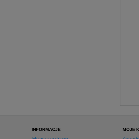
INFORMACJE
MOJE 
Informacje o sklepie
Zarejestr