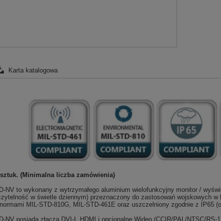
Karta katalogowa
sztuk. (Minimalna liczba zamówienia)
NV to wykonany z wytrzymałego aluminium wielofunkcyjny monitor / wyświe
 czytelność w świetle dziennym) przeznaczony do zastosowań wojskowych w k
 normami MIL-STD-810G, MIL-STD-461E oraz uszczelniony zgodnie z IP65 (o
NV posiada złącza DVI-I, HDMI i opcjonalne Wideo (CCIR/PAL/NTSC/RS-170