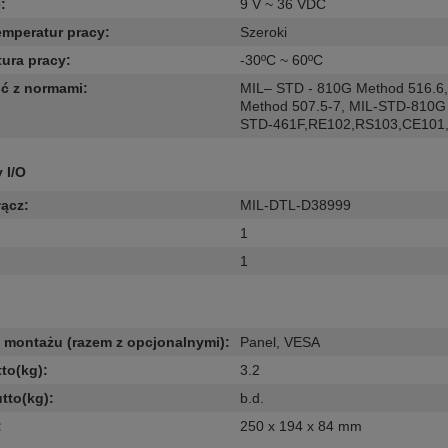
e
:
9 V ~ 36 VDC
emperatur pracy
:
Szeroki
ura pracy
:
-30ºC ~ 60ºC
ć z normami
:
MIL– STD - 810G Method 516.6
Method 507.5-7
,
MIL-STD-810G 
STD-461F,RE102,RS103,CE101
y I/O
łącz
:
MIL-DTL-D38999
1
1
montażu (razem z opcjonalnymi)
:
Panel
,
VESA
to(kg)
:
3.2
tto(kg)
:
b.d.
:
250 x 194 x 84 mm