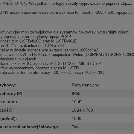
i MIL-STD-704). Wszystkie interfejsy zostały wyprowadzone poprzez złącza
NV może pracować w szerokim zakresie temperatur -30C ~ 60C, opcjonalni
lofunkcyjny monitor wojskowy dla systemów noktowizyjnych (Night Vision)
ystancyjny ekran dotykowy, opcja PCAP
odność z
MIL-STD-810G oraz MIL-STD-461E
an 10.4" o rozdzielczości 1024 x 768
telny w świetle słonecznym ekran o jasności 1000cd/m2.
ścia wideo DVI-I i HDMI oraz opcjonalnie
Wideo (CCIR/PAL/NTSC/RS-170/R
klawiszy funkcyjnych
ilanie 9
~ 36 VDC, zgodne z
MIL-STD-1275 i MIL-STD-704
erfejs wyprowadzony poprzez złącza MIL-STD
roki zakres temperatur pracy -30C ~ 60C, opcja -40C ~ 70C.
otykowy
:
Rezystancyjny
ochrony IP
:
IP65
a ekranu
:
10.4"
czość
:
1024 x 768
(cd/m2)
:
1000
zakres zasilania wejściowego
:
Tak