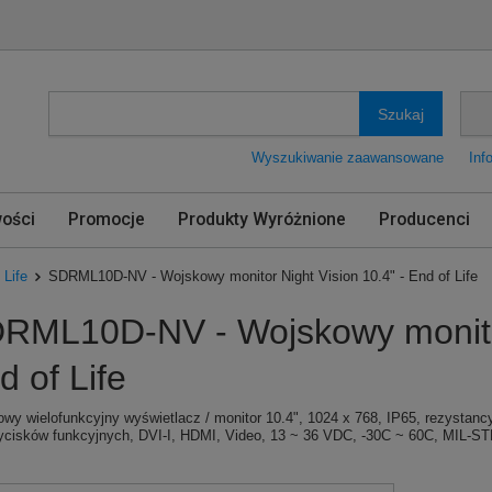
Szukaj
Wyszukiwanie zaawansowane
Inf
ości
Promocje
Produkty Wyróżnione
Producenci
 Life
SDRML10D-NV - Wojskowy monitor Night Vision 10.4" - End of Life
RML10D-NV - Wojskowy monitor 
d of Life
wy wielofunkcyjny wyświetlacz / monitor 10.4", 1024 x 768, IP65, rezystan
ycisków funkcyjnych, DVI-I, HDMI, Video, 13 ~ 36 VDC, -30C ~ 60C, MIL-