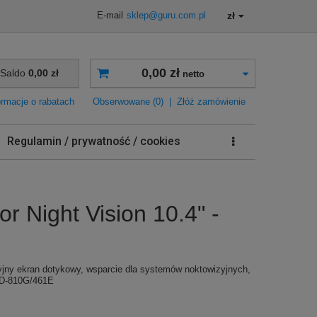
zł
E-mail
sklep@guru.com.pl
0,00 zł
Saldo
0,00 zł
netto
ormacje o rabatach
Obserwowane (0)
|
Złóż zamówienie
Regulamin / prywatność / cookies
Night Vision 10.4" -
cyjny ekran dotykowy, wsparcie dla systemów noktowizyjnych,
STD-810G/461E