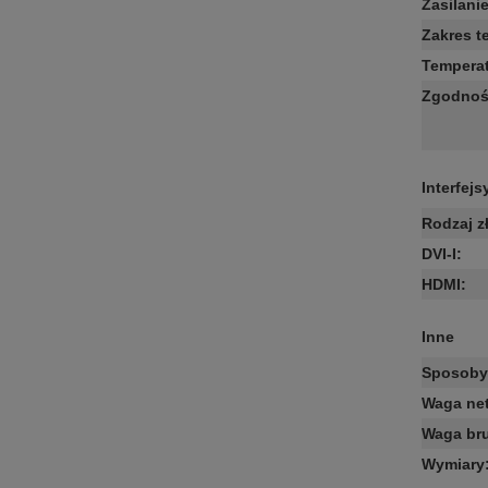
Zasilani
Zakres t
Temperat
Zgodnoś
Interfejs
Rodzaj z
DVI-I
:
HDMI
:
Inne
Sposoby 
Waga net
Waga bru
Wymiary