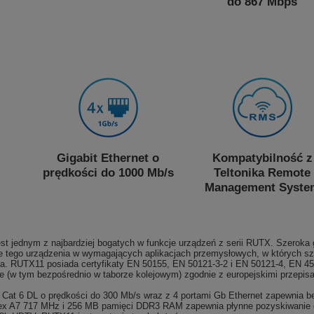
do 867 Mbps
Gigabit Ethernet o
Kompatybilność z
prędkości do 1000 Mb/s
Teltonika Remote
Management Syste
st jednym z najbardziej bogatych w funkcje urządzeń z serii RUTX. Szeroka
e tego urządzenia w wymagających aplikacjach przemysłowych, w których s
ia. RUTX11
posiada
certyfikaty EN 50155, EN 50121-3-2 i EN 50121-4, EN 45
ie (w tym bezpośrednio w taborze kolejowym) zgodnie z europejskimi przepis
- Cat 6 DL o prędkości do 300 Mb/s wraz z 4 portami Gb Ethernet zapewnia b
x A7 717 MHz i 256 MB pamięci DDR3 RAM zapewnia płynne pozyskiwanie dan