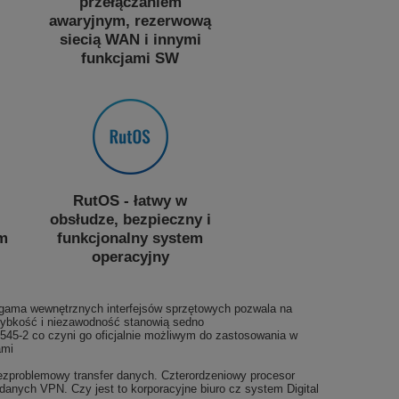
przełączaniem
awaryjnym, rezerwową
siecią WAN i innymi
funkcjami SW
RutOS - łatwy w
obsłudze, bezpieczny i
m
funkcjonalny system
operacyjny
 gama wewnętrznych interfejsów sprzętowych pozwala na
zybkość i niezawodność stanowią sedno
545-2 co czyni go oficjalnie możliwym do zastosowania w
ami
ezproblemowy transfer danych. Czterordzeniowy procesor
ych VPN. Czy jest to korporacyjne biuro cz system Digital