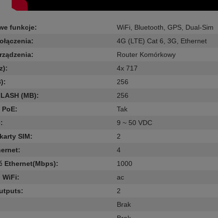
we funkcje
:
WiFi
,
Bluetooth
,
GPS
,
Dual-Sim
ołączenia
:
4G (LTE) Cat 6
,
3G
,
Ethernet
rządzenia
:
Router Komórkowy
z)
:
4x 717
)
:
256
FLASH (MB)
:
256
 PoE
:
Tak
e
:
9 ~ 50 VDC
 karty SIM
:
2
hernet
:
4
ć Ethernet(Mbps)
:
1000
 WiFi
:
ac
utputs
:
2
Brak