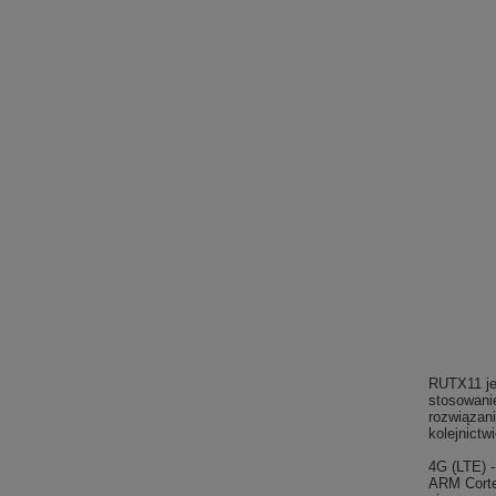
RUTX11 je
stosowani
rozwiązan
kolejnictw
4G (LTE) 
ARM Corte