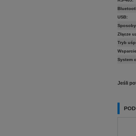
RS-485
:
Bluetoot
USB
:
Sposoby 
Złącze u
Tryb uśp
Wsparci
System 
Jeśli p
POD