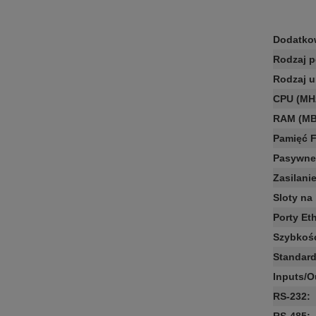
Dodatko
Rodzaj p
Rodzaj u
CPU (MH
RAM (MB
Pamięć 
Pasywne
Zasilani
Sloty na
Porty Et
Szybkoś
Standard
Inputs/O
RS-232
: