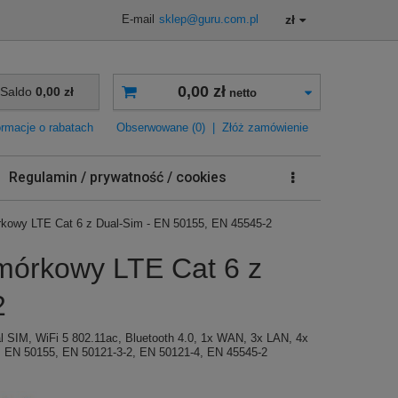
zł
E-mail
sklep@guru.com.pl
0,00 zł
Saldo
0,00 zł
netto
ormacje o rabatach
Obserwowane (0)
|
Złóż zamówienie
Regulamin / prywatność / cookies
kowy LTE Cat 6 z Dual-Sim - EN 50155, EN 45545-2
mórkowy LTE Cat 6 z
2
SIM, WiFi 5 802.11ac, Bluetooth 4.0, 1x WAN, 3x LAN, 4x
EN 50155, EN 50121-3-2, EN 50121-4, EN 45545-2