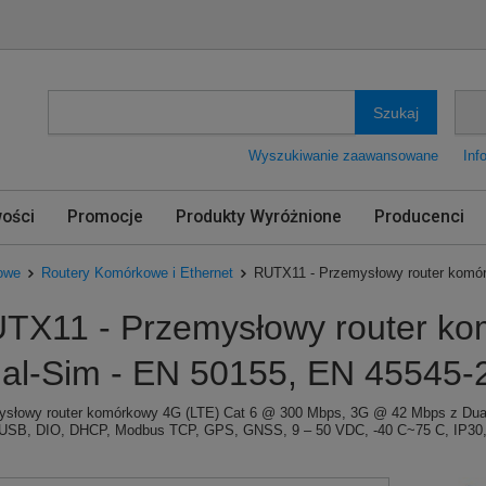
Szukaj
Wyszukiwanie zaawansowane
Inf
ości
Promocje
Produkty Wyróżnione
Producenci
owe
Routery Komórkowe i Ethernet
RUTX11 - Przemysłowy router komór
TX11 - Przemysłowy router ko
al-Sim - EN 50155, EN 45545-
słowy router komórkowy 4G (LTE) Cat 6 @ 300 Mbps, 3G @ 42 Mbps z Dual 
USB, DIO, DHCP, Modbus TCP, GPS, GNSS, 9 – 50 VDC, -40 C~75 C, IP30, 