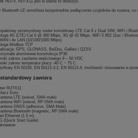
 8k HDTV, RUTX11 jest w stanie to obsłużyć.
 Bluetooth LE umożliwia bezpośrednie podłączenie czujników do routera, co
paktowy przemysłowy router komórkowy LTE Cat 6 z Dual SIM, WiFi i Bluet
ługa 4G (LTE) Cat 6 @ 300 Mbps, 3G @ 42 Mbps, WiFi 5 802.11ac i Bluetoo
WAN i 4x LAN (
10/100/1000 Mbps)
sługa Modbus TCP
alizacja: GPS, GLONASS, BeiDou, Galileo i QZSS
rzymała aluminiowa konstrukcja IP30
roki zakres zasilania wejściowego
9 – 50 VDC
roki zakres temperatur pracy -40 C ~ 75 C
tyfikaty EN 50155, EN 50121-3-2, EN 50121-4, możliwość stosowania w prz
 standardowy zawiera
ter RUTX11
ilacz Euro
 antena LTE (swivel, SMA male)
 antena WiFi (swivel, RP-SMA male)
 antena GNSS (adhesive, SMA Male)
 antena Bluetooth (magnetic, RP-SMA male)
el Ethernet (1.5 m)
 (Quick Start Guide)
akowanie