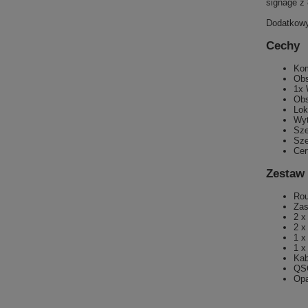
signage z
Dodatkowy
Cechy
Kom
Obs
1x 
Ob
Lok
Wyt
Sze
Sze
Cer
Zestaw
Rou
Zas
2 x
2 x
1 x
1 x
Kab
QSG
Op