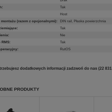
Brak
h
:
Tak
Host
montażu (razem z opcjonalnymi)
:
DIN rail
,
Płaska powierzchnia
ziemiające
:
Tak
ienia
:
Nie
e RMS
:
Tak
operacyjny
:
RutOS
otrzebujesz dodatkowych informacji zadzwoń do nas (22 831
OBNE PRODUKTY