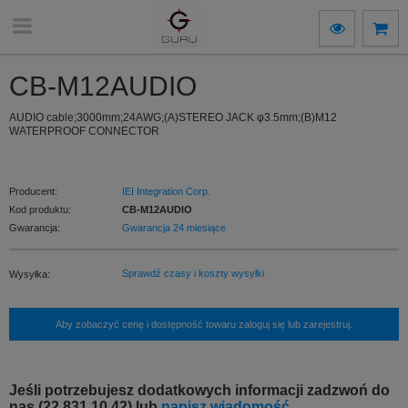
CB-M12AUDIO
AUDIO cable;3000mm;24AWG;(A)STEREO JACK φ3.5mm;(B)M12
WATERPROOF CONNECTOR
Producent:
IEI Integration Corp.
Kod produktu:
CB-M12AUDIO
Gwarancja:
Gwarancja 24 miesiące
Sprawdź czasy i koszty wysyłki
Wysyłka:
Aby zobaczyć cenę i dostępność towaru zaloguj się lub zarejestruj.
Jeśli potrzebujesz dodatkowych informacji zadzwoń do
nas (22 831 10 42) lub
napisz wiadomość.