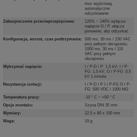
moc wyjściową,
automatyczne
odzyskiwanie
Zabezpieczenie przeciwprzepięciowe
:
120% ~ 140% wyłącza
napięcie O / P, włącza
ponownie, aby odzyskać
Konfiguracja, wzrost, czas podtrzymania
:
500 ms; 30 ms / 230 VAC
przy pełnym obciążeniu;
1000 ms; 30 ms / 115
VAC przy pełnym
obciążeniu
Wytrzymać napięcie
:
I / P-O / P: 1,5 kV; I / P-
FG: 1,5 kV; O / P-FG: 0,5
kV 1 minuta
Rezystancja izolacji
:
I / P-O / P I / P-FG O / P-
FG: 500 VDC / 1000 MΩ
Temperatura pracy
:
-10 ° C ~ +50 ° C
Opcje montażu
:
Szyna DIN 35 mm
Wymiary
:
22,5 x 90 x 100 mm
Waga
:
19 g