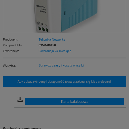
Producent:
Teltonika Networks
Kod produktu:
035R-00156
Gwarancja:
Gwarancja 24 miesiące
Sprawdź czasy i koszty wysyłki
Wysyłka:
Aby zobaczyć cenę i dostępność towaru zaloguj się lub zarejestruj.
Karta katalogowa
Wartość znamionowa