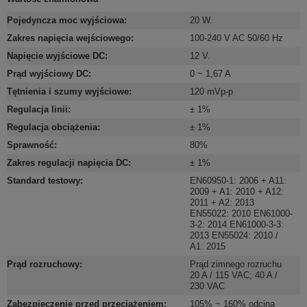
Pojedyncza moc wyjściowa
:
20 W.
Zakres napięcia wejściowego
:
100-240 V AC 50/60 Hz
Napięcie wyjściowe DC
:
12 V.
Prąd wyjściowy DC
:
0 ~ 1,67 A
Tętnienia i szumy wyjściowe
:
120 mVp-p
Regulacja linii
:
± 1%
Regulacja obciążenia
:
± 1%
Sprawność
:
80%
Zakres regulacji napięcia DC
:
± 1%
Standard testowy
:
EN60950-1: 2006 + A11:
2009 + A1: 2010 + A12:
2011 + A2: 2013
EN55022: 2010 EN61000-
3-2: 2014 EN61000-3-3:
2013 EN55024: 2010 /
A1: 2015
Prąd rozruchowy
:
Prąd zimnego rozruchu
20 A / 115 VAC; 40 A /
230 VAC
Zabezpieczenie przed przeciążeniem
:
105% ~ 160% odcina