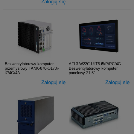
Zaloguj się
Bezwentylatorowy komputer
AFL3-W22C-ULT5-i5/P/PC/4G -
przemysłowy TANK-870-Q170i-
Bezwentylatorowy komputer
i7/4G/4A
panelowy 21.5"
Zaloguj się
Zaloguj się