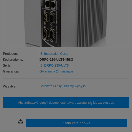
Producent:
IEI Integration Corp.
Kod produktu:
DRPC-230-ULT5-i5/8G
Seria:
IEI DRPC-230-ULT5
Gwarancja:
Gwarancja 24 miesiące
Sprawdź czasy i koszty wysyłki
Wysyłka:
Aby zobaczyć cenę i dostępność towaru zaloguj się lub zarejestruj.
Karta katalogowa