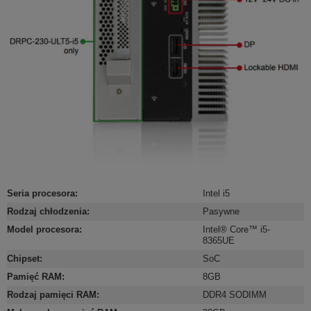
Seria procesora
:
Intel i5
Rodzaj chłodzenia
:
Pasywne
Model procesora
:
Intel® Core™ i5-
8365UE
Chipset
:
SoC
Pamięć RAM
:
8GB
Rodzaj pamięci RAM
:
DDR4 SODIMM