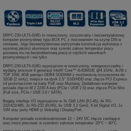
DRPC-230-ULT5-i5/8G to nowoczesny, rozszerzalny i bezwentylatorowy
komputer przemysłowy typu BOX PC z mocowaniem na szynę DIN w
zestawie. Jego bezwentylatorowa wytrzymała konstrukcja wykonana z
wysokiej jakości aluminium oraz szeroki zakres temperatur pracy
pozwana mu na bezproblemową pracę w ciężkich warunkach
przemysłowych i nie tylko.
DRPC-230-ULT5-i5/8G wyposażono w nowoczesny, energooszczędny i
wydajny procesor 8 generacji Intel® Core™ i5-8365UE @4.1GHz, 4c/8t z
TDP 15W, 8GB pamięci DDR4 SODIMM z możliwością rozszerzenia do
32GB (2 sloty), miejsce na dysk 2.5" SSD/HDD oraz złącze PCI Express
x4 przeznaczone na karty PoE oraz Mustang. Dodatkowo komputer
posiada złącze M.2
2230 A-key (PCIe / USB 2.0) oraz złącze PCIe Mini
(Full size, PCIe / USB 3.0 / SATA).
Bogaty interfejs I/O wyposażono w 3x GbE LAN (RJ-45), 4x RS-
232/422/485, 2x RS-232 (RJ45), 6x USB 3.2 Gen2, 8 bit Digital I/O, 1x
SIM oraz porty HDMI (z blokadą) i DisplayPort.
Komputer posiada szerokozakresowe 12 ~ 24V DC złącze zasilające
oraz może pracować w szerokim zakresie temperatur -20°C ~ 60°C.