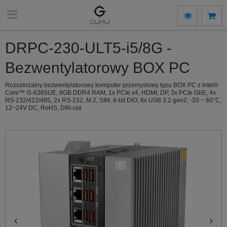
DRPC-230-ULT5-i5/8G -
Bezwentylatorowy BOX PC
Rozszerzalny bezwentylatorowy komputer przemysłowy typu BOX PC z Intel®
Core™ i5-8365UE, 8GB DDR4 RAM, 1x PCIe x4, HDMI, DP, 3x PCIe GbE, 4x
RS-232/422/485, 2x RS-232, M.2, SIM, 8-bit DIO, 6x USB 3.2 gen2, -20 ~ 60°C,
12~24V DC, RoHS, DIN-rail