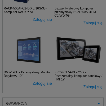
RACK-500AI-C246-XE/16G/35 -
Bezwentylatorowy komputer
Komputer RACK z AI
przemysłowy ECN-360A-ULT3-
CE/WD/4G
Zaloguj się
Zaloguj się
DM2-190H - Przemysłowy Monitor
PPC2-C17-ADL-P/4G -
Dotykowy 19"
Rozszerzalny komputer panelowy /
HMI 17"
Zaloguj się
Zaloguj się
GWARANCJA