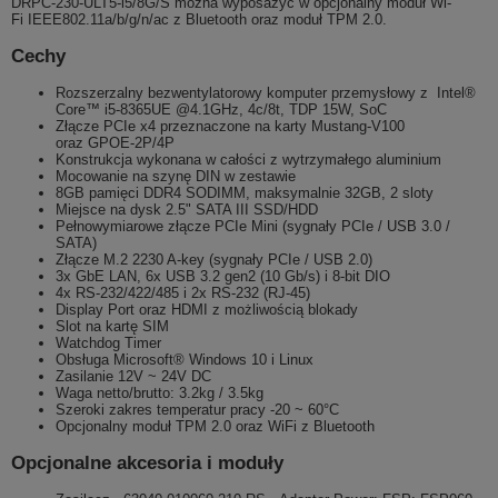
DRPC-230-ULT5-i5/8G/S można wyposażyć w opcjonalny moduł Wi-
Fi IEEE802.11a/b/g/n/ac z Bluetooth oraz moduł TPM 2.0.
Cechy
Rozszerzalny bezwentylatorowy komputer przemysłowy z Intel®
Core™ i5-8365UE
@4.1GHz, 4c/8t, TDP 15W, SoC
Złącze PCIe x4 przeznaczone na karty Mustang-V100
oraz GPOE-2P/4P
Konstrukcja wykonana w całości z wytrzymałego aluminium
Mocowanie na szynę DIN w zestawie
8GB pamięci DDR4 SODIMM, maksymalnie 32GB, 2 sloty
Miejsce na dysk 2.5" SATA III SSD/HDD
Pełnowymiarowe złącze PCIe Mini (sygnały PCIe / USB 3.0 /
SATA)
Złącze M.2 2230 A-key (sygnały PCIe / USB 2.0)
3x GbE LAN, 6x USB 3.2 gen2 (10 Gb/s) i 8-bit DIO
4x RS-232/422/485 i 2x RS-232 (RJ-45)
Display Port oraz HDMI z możliwością blokady
Slot na kartę SIM
Watchdog Timer
Obsługa Microsoft® Windows 10 i Linux
Zasilanie 12V ~ 24V DC
Waga netto/brutto: 3.2kg / 3.5kg
Szeroki zakres temperatur pracy -20 ~ 60°C
Opcjonalny moduł TPM 2.0 oraz WiFi z Bluetooth
Opcjonalne akcesoria i moduły