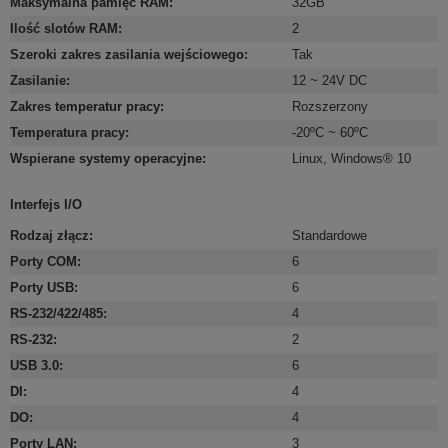
Maksymalna pamięć RAM
:
32GB
Ilość slotów RAM
:
2
Szeroki zakres zasilania wejściowego
:
Tak
Zasilanie
:
12 ~ 24V DC
Zakres temperatur pracy
:
Rozszerzony
Temperatura pracy
:
-20ºC ~ 60ºC
Wspierane systemy operacyjne
:
Linux
,
Windows® 10
Interfejs I/O
Rodzaj złącz
:
Standardowe
Porty COM
:
6
Porty USB
:
6
RS-232/422/485
:
4
RS-232
:
2
USB 3.0
:
6
DI
:
4
DO
:
4
Porty LAN
:
3