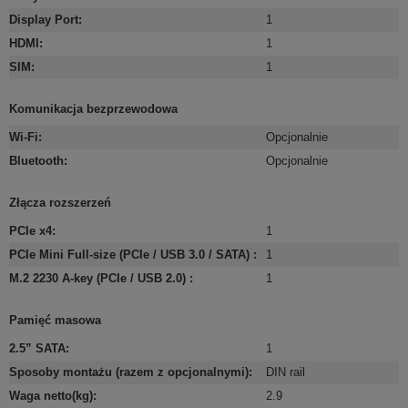
Display Port
:
1
HDMI
:
1
SIM
:
1
Komunikacja bezprzewodowa
Wi-Fi
:
Opcjonalnie
Bluetooth
:
Opcjonalnie
Złącza rozszerzeń
PCIe x4
:
1
PCIe Mini Full-size (PCIe / USB 3.0 / SATA)
:
1
M.2 2230 A-key (PCIe / USB 2.0)
:
1
Pamięć masowa
2.5” SATA
:
1
Sposoby montażu (razem z opcjonalnymi)
:
DIN rail
Waga netto(kg)
:
2.9