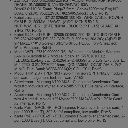
Zasilacz - 63040-010060-210-RS - Adapter Power; FSP; FSP060
DHAN3; 9NA0608010; Vin:90~264VAC; 60W;
Dim:62.0*110*31.5mm; Plug=7.5mm; Cable=1200mm; Erp( NO
LOAD 0.21W); Vout:12VDC; Φ2.5/Φ5.5/lock; CCL; RoHS
Kabel zasilający - 32102-026500-100-RS- WIRE CABLE; POWER
CABLE; 2; 200MM; 18AWG; (A)DC JACK 5.5X2.5,
NUT+WASHER ; (B)TERMINAL BLOCK:3P P=3.5; SHANGHAI
YING YU; RoHS
Kabel RJ45 -> D-SUB - 32005-004600-200-RS - ROUND CABLE;
RS-232/422/485; RS-232 CABLE; 2; 300MM; 26AWG; (A)D-SUB
9P MALE+4#40 Screw; (B)RJ45 8P8C PLUG, Iron+Sheathed;
Wins Precision; RoHS
Moduł WiFi - 27319-000009-RS - Wireless Lan Module; Wireless
LAN & Bluetooth M.2 Module; Sparklan; R9701810011;
IEEE802.11a/b/g/n/ac; 2.412GHz~2.4835GHz, 5.15GHz~5.85GHz;
M.2 2230; 3.3V;22*30*2.15mm; QCNFA364A; QCA6174A-5; 2x2
MIMO; Dual Band; WCBN808AQ2; CCL; CCL; RoHS
Moduł TPM 2.0 - TPM-IN03 - 20-pin Infineon SPI TPM2.0 module,
software mangement tool, firmware V7.63
Akcelerator - Mustang-V100-MX8 - Computing Accelerator Card
with 8 x Movidius Myriad X MA2485 VPU, PCIe gen2 x4 interface,
RoHS
Akcelerator - Mustang-V100-MX4 - Computing Accelerator Card
with 4 x Intel® Movidius™ Myriad™ X MA2485 VPU, PCIe Gen2
x2 interface, RoHS
Karta PoE - GPOE-4P - PCI Express Power over Ethernet card, 4-
port 1000 Base(T), 802.3at/af compliant, low profile, RoHS
Karta PoE -
GPOE-2P - PCI Express Power over Ethernet card, 2-
port 1000 Base(T), 802.3at compliant, low profile, RoHS