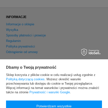
INFORMACJE
Informacje o sklepie
Wysyłka
Sposoby płatności i prowizje
Regulamin
Polityka prywatności
Odstąpienie od umowy
MOJE KONTO
Dbamy o Twoją prywatność
Zarejestruj się
Sklep korzysta z plików cookie w celu realizacji usług zgodnie z
Moje zamówienia
Polityką dotyczącą cookies
. Możesz określić warunki
Koszyk
przechowywania lub dostępu do cookie w Twojej przeglądarce.
Obserwowane
Więcej informacji na temat warunków i prywatności można znaleźć
także na stronie
Prywatność i warunki Google
.
Newsletter
Potwierdzam wszystkie