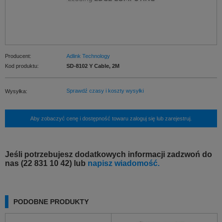
Producent:
Adlink Technology
Kod produktu:
SD-8102 Y Cable, 2M
Sprawdź czasy i koszty wysyłki
Wysyłka:
Aby zobaczyć cenę i dostępność towaru zaloguj się lub zarejestruj.
Jeśli potrzebujesz dodatkowych informacji zadzwoń do
nas (22 831 10 42) lub
napisz wiadomość.
PODOBNE PRODUKTY