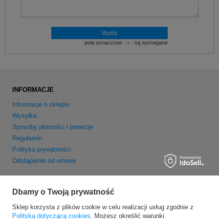
pola oznaczone -
- są wymagane
INFORMACJE
Informacje o sklepie
Wysyłka
Sposoby płatności i prowizje
Regulamin
Polityka prywatności
Odstąpienie od umowy
MOJE KONTO
Dbamy o Twoją prywatność
Zarejestruj się
Sklep korzysta z plików cookie w celu realizacji usług zgodnie z
Moje zamówienia
Polityką dotyczącą cookies
. Możesz określić warunki