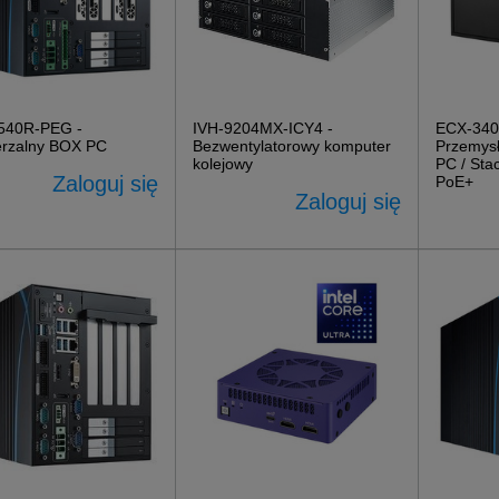
540R-PEG -
IVH-9204MX-ICY4 -
ECX-340
rzalny BOX PC
Bezwentylatorowy komputer
Przemys
kolejowy
PC / Sta
Zaloguj się
PoE+
Zaloguj się