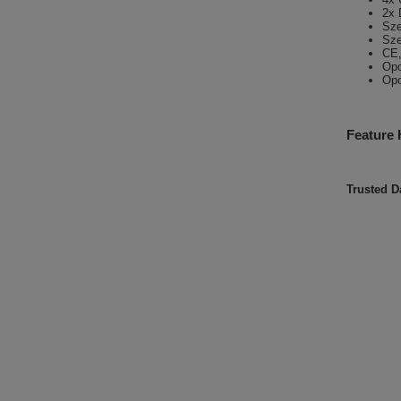
2x 
Sze
Sze
CE,
Opc
Opc
Feature 
Trusted 