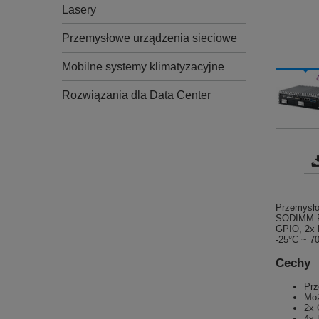
Lasery
Przemysłowe urządzenia sieciowe
Mobilne systemy klimatyzacyjne
Rozwiązania dla Data Center
Przemysło
SODIMM RA
GPIO, 2x D
-25°C ~ 7
Cechy
Prz
Moż
2x 
4x 