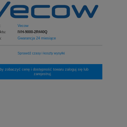
:
Vecow
ktu:
IVH-9000-2R440Q
:
Gwarancja 24 miesiące
Sprawdź czasy i koszty wysyłki
by zobaczyć cenę i dostępność towaru zaloguj się lub
zarejestruj.