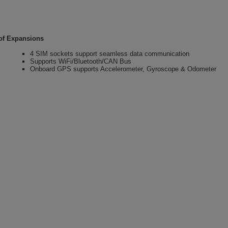
y of Expansions
4 SIM sockets support seamless data communication
Supports WiFi/Bluetooth/CAN Bus
Onboard GPS supports Accelerometer, Gyroscope & Odometer