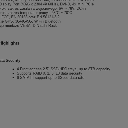
Display Port (4096 x 2304 @ 60Hz), DVI-D, 4x Mini PCIe
roki zakres zasilania wejściowego: 6V ~ 78V, DC-in
roki zakres temperatur pracy: -25°C ~ 70°C
 FCC, EN 50155 oraz EN 50121-3-2.
je GPS, 3G/4G/5G, WiFi i Bluetooth
je montażu VESA, DIN-rail i Rack
Highlights
Data Security
4 Front-access 2.5" SSD/HDD trays, up to 8TB capacity
Supports RAID 0, 1, 5, 10 data security
6 SATA III support up to 6Gbps data rate