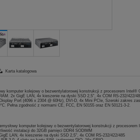
Karta katalogowa
wy komputer kolejowy o bezwentylatorowej konstrukcji z procesorem Intel®
M. 2x GigE LAN, 4x kieszenie na dyski SSD 2,5", 4x COM RS-232/422/485, 
isplay Port (4096 x 2304 @ 60Hz), DVI-D, 4x Mini PCIe, Szeroki zakres zas
0°C. Pełna zgodność z normami CE, FCC, EN 50155 oraz EN 50121-3-2.
emysłowy komputer kolejowy o bezwentylatorowej konstrukcji z procesorem
liwość instalacji do 32GB pamięci DDR4 SODIMM
GigE LAN, 4x kieszenie na dyski SSD 2,5", 4x COM RS-232/422/485
USB 3.0, 4 sloty na karty SIM, izolowane DIO, 16x GPIO