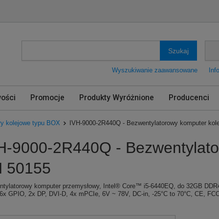
Szukaj
Wyszukiwanie zaawansowane
Inf
ości
Promocje
Produkty Wyróżnione
Producenci
y kolejowe typu BOX
IVH-9000-2R440Q - Bezwentylatorowy komputer kol
H-9000-2R440Q - Bezwentylato
 50155
tylatorowy komputer przemysłowy, Intel® Core™ i5-6440EQ, do 32GB DDR4
6x GPIO, 2x DP, DVI-D, 4x mPCIe, 6V ~ 78V, DC-in, -25°C to 70°C, CE, FC