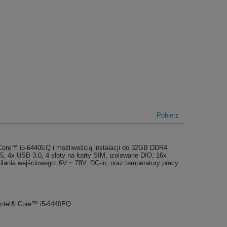
Pobierz
 Core™ i5-6440EQ i możliwością instalacji do 32GB DDR4
4x USB 3.0, 4 sloty na karty SIM, izolowane DIO, 16x
ilania wejściowego: 6V ~ 78V, DC-in, oraz temperatury pracy
 Intel® Core™ i5-6440EQ