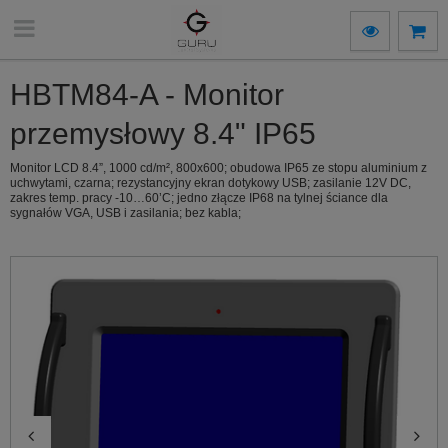
HBTM84-A - Monitor
przemysłowy 8.4" IP65
Monitor LCD 8.4”, 1000 cd/m², 800x600; obudowa IP65 ze stopu aluminium z
uchwytami, czarna; rezystancyjny ekran dotykowy USB; zasilanie 12V DC,
zakres temp. pracy -10…60’C; jedno złącze IP68 na tylnej ściance dla
sygnałów VGA, USB i zasilania; bez kabla;