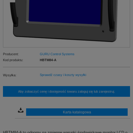
Producent:
GURU Control Systems
Kod produktu:
HBTM84-A
Sprawdź czasy i koszty wysyłki
Wysyłka:
Aby zobaczyć cenę i dostępność towaru zaloguj się lub zarejestruj.
Karta katalogowa
HBTM84-A to odporny na zmienne warunki środowiskowe monitor LCD o