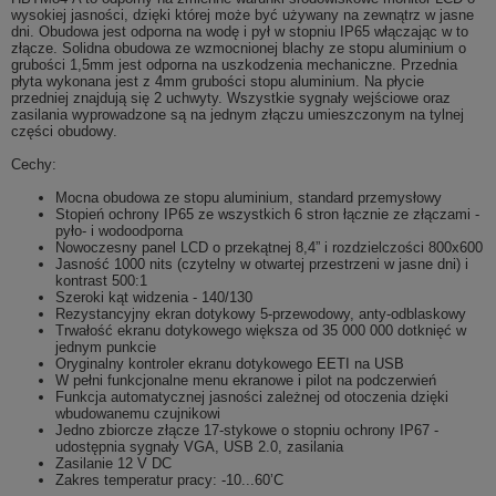
wysokiej jasności, dzięki której może być używany na zewnątrz w jasne
dni. Obudowa jest odporna na wodę i pył w stopniu IP65 włączając w to
złącze. Solidna obudowa ze wzmocnionej blachy ze stopu aluminium o
grubości 1,5mm jest odporna na uszkodzenia mechaniczne. Przednia
płyta wykonana jest z 4mm grubości stopu aluminium. Na płycie
przedniej znajdują się 2 uchwyty. Wszystkie sygnały wejściowe oraz
zasilania wyprowadzone są na jednym złączu umieszczonym na tylnej
części obudowy.
Cechy:
Mocna obudowa ze stopu aluminium, standard przemysłowy
Stopień ochrony IP65 ze wszystkich 6 stron łącznie ze złączami -
pyło- i wodoodporna
Nowoczesny panel LCD o przekątnej 8,4” i rozdzielczości 800x600
Jasność 1000 nits (czytelny w otwartej przestrzeni w jasne dni) i
kontrast 500:1
Szeroki kąt widzenia - 140/130
Rezystancyjny ekran dotykowy 5-przewodowy, anty-odblaskowy
Trwałość ekranu dotykowego większa od 35 000 000 dotknięć w
jednym punkcie
Oryginalny kontroler ekranu dotykowego EETI na USB
W pełni funkcjonalne menu ekranowe i pilot na podczerwień
Funkcja automatycznej jasności zależnej od otoczenia dzięki
wbudowanemu czujnikowi
Jedno zbiorcze złącze 17-stykowe o stopniu ochrony IP67 -
udostępnia sygnały VGA, USB 2.0, zasilania
Zasilanie 12 V DC
Zakres temperatur pracy: -10...60’C