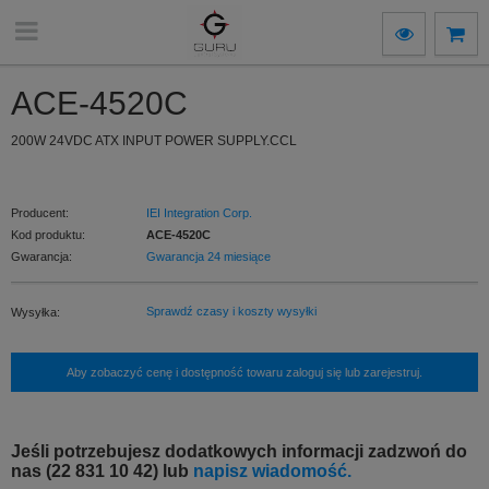
ACE-4520C
200W 24VDC ATX INPUT POWER SUPPLY.CCL
Producent:
IEI Integration Corp.
Kod produktu:
ACE-4520C
Gwarancja:
Gwarancja 24 miesiące
Sprawdź czasy i koszty wysyłki
Wysyłka:
Aby zobaczyć cenę i dostępność towaru zaloguj się lub zarejestruj.
Jeśli potrzebujesz dodatkowych informacji zadzwoń do
nas (22 831 10 42) lub
napisz wiadomość.