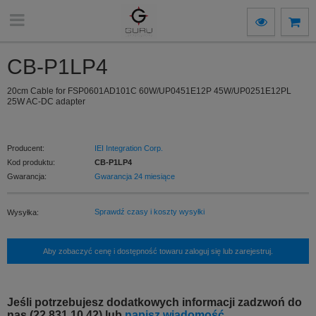
CB-P1LP4
20cm Cable for FSP0601AD101C 60W/UP0451E12P 45W/UP0251E12PL
25W AC-DC adapter
Producent:
IEI Integration Corp.
Kod produktu:
CB-P1LP4
Gwarancja:
Gwarancja 24 miesiące
Sprawdź czasy i koszty wysyłki
Wysyłka:
Aby zobaczyć cenę i dostępność towaru zaloguj się lub zarejestruj.
Jeśli potrzebujesz dodatkowych informacji zadzwoń do
nas (22 831 10 42) lub
napisz wiadomość.