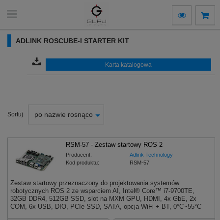
ADLINK ROSCUBE-I STARTER KIT
Karta katalogowa
po nazwie rosnąco
Sortuj
RSM-57 - Zestaw startowy ROS 2
Producent:
Adlink Technology
Kod produktu:
RSM-57
Zestaw startowy przeznaczony do projektowania systemów
robotycznych ROS 2 ze wsparciem AI, Intel® Core™ i7-9700TE,
32GB DDR4, 512GB SSD, slot na MXM GPU, HDMI, 4x GbE, 2x
COM, 6x USB, DIO, PCIe SSD, SATA, opcja WiFi + BT, 0°C~55°C