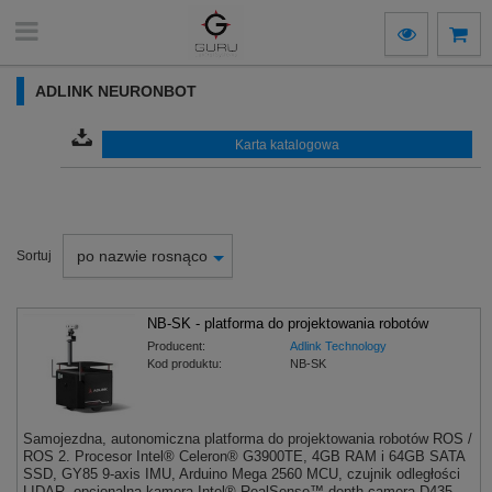
ADLINK NEURONBOT
Karta katalogowa
po nazwie rosnąco
Sortuj
NB-SK - platforma do projektowania robotów
Producent:
Adlink Technology
Kod produktu:
NB-SK
Samojezdna, autonomiczna platforma do projektowania robotów ROS /
ROS 2. Procesor Intel® Celeron® G3900TE, 4GB RAM i 64GB SATA
SSD, GY85 9-axis IMU, Arduino Mega 2560 MCU, czujnik odległości
LIDAR, opcjonalna kamera Intel® RealSense™ depth camera D435