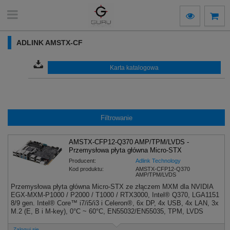
ADLINK AMSTX-CF
Karta katalogowa
Filtrowanie
AMSTX-CFP12-Q370 AMP/TPM/LVDS -
Przemysłowa płyta główna Micro-STX
Producent:
Adlink Technology
Kod produktu:
AMSTX-CFP12-Q370
AMP/TPM/LVDS
Przemysłowa płyta główna Micro-STX ze złączem MXM dla NVIDIA
EGX-MXM-P1000 / P2000 / T1000 / RTX3000, Intel® Q370, LGA1151
8/9 gen. Intel® Core™ i7/i5/i3 i Celeron®, 6x DP, 4x USB, 4x LAN, 3x
M.2 (E, B i M-key), 0°C ~ 60°C, EN55032/EN55035, TPM, LVDS
Zaloguj się