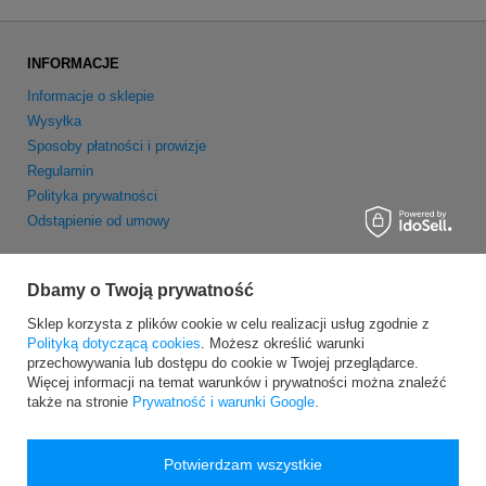
INFORMACJE
Informacje o sklepie
Wysyłka
Sposoby płatności i prowizje
Regulamin
Polityka prywatności
Odstąpienie od umowy
MOJE KONTO
Dbamy o Twoją prywatność
Zarejestruj się
Sklep korzysta z plików cookie w celu realizacji usług zgodnie z
Moje zamówienia
Polityką dotyczącą cookies
. Możesz określić warunki
Koszyk
przechowywania lub dostępu do cookie w Twojej przeglądarce.
Obserwowane
Więcej informacji na temat warunków i prywatności można znaleźć
Newsletter
także na stronie
Prywatność i warunki Google
.
Potwierdzam wszystkie