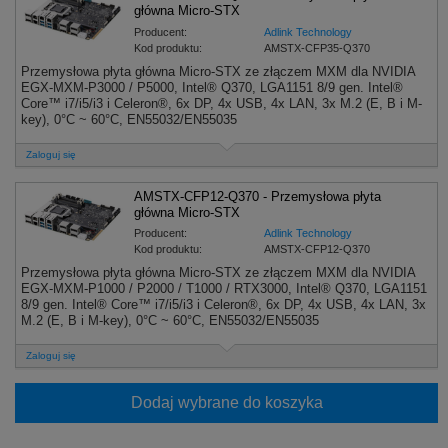
główna Micro-STX
Producent:
Adlink Technology
Kod produktu:
AMSTX-CFP35-Q370
Przemysłowa płyta główna Micro-STX ze złączem MXM dla NVIDIA
EGX-MXM-P3000 / P5000, Intel® Q370, LGA1151 8/9 gen. Intel®
Core™ i7/i5/i3 i Celeron®, 6x DP, 4x USB, 4x LAN, 3x M.2 (E, B i M-
key), 0°C ~ 60°C, EN55032/EN55035
Zaloguj się
AMSTX-CFP12-Q370 - Przemysłowa płyta
główna Micro-STX
Producent:
Adlink Technology
Kod produktu:
AMSTX-CFP12-Q370
Przemysłowa płyta główna Micro-STX ze złączem MXM dla NVIDIA
EGX-MXM-P1000 / P2000 / T1000 / RTX3000, Intel® Q370, LGA1151
8/9 gen. Intel® Core™ i7/i5/i3 i Celeron®, 6x DP, 4x USB, 4x LAN, 3x
M.2 (E, B i M-key), 0°C ~ 60°C, EN55032/EN55035
Zaloguj się
Dodaj wybrane do koszyka