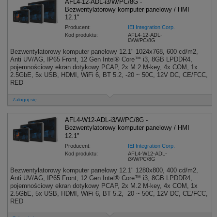
AFL4-12-ADL-i3/W/PC/8G -
Bezwentylatorowy komputer panelowy / HMI
12.1"
Producent:
IEI Integration Corp.
Kod produktu:
AFL4-12-ADL-
i3/W/PC/8G
Bezwentylatorowy komputer panelowy 12.1" 1024x768, 600 cd/m2,
Anti UV/AG, IP65 Front, 12 Gen Intel® Core™ i3, 8GB LPDDR4,
pojemnościowy ekran dotykowy PCAP, 2x M.2 M-key, 4x COM, 1x
2.5GbE, 5x USB, HDMI, WiFi 6, BT 5.2, -20 ~ 50C, 12V DC, CE/FCC,
RED
Zaloguj się
AFL4-W12-ADL-i3/W/PC/8G -
Bezwentylatorowy komputer panelowy / HMI
12.1"
Producent:
IEI Integration Corp.
Kod produktu:
AFL4-W12-ADL-
i3/W/PC/8G
Bezwentylatorowy komputer panelowy 12.1" 1280x800, 400 cd/m2,
Anti UV/AG, IP65 Front, 12 Gen Intel® Core™ i3, 8GB LPDDR4,
pojemnościowy ekran dotykowy PCAP, 2x M.2 M-key, 4x COM, 1x
2.5GbE, 5x USB, HDMI, WiFi 6, BT 5.2, -20 ~ 50C, 12V DC, CE/FCC,
RED