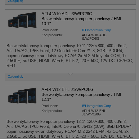
Zaloguj się
AFL4-W10-ADL-i3/W/PC/8G -
Bezwentylatorowy komputer panelowy / HMI
10.1"
Producent:
IEI Integration Corp.
Kod produktu:
AFL4-W10-ADL-
i3/W/PC/8G
Bezwentylatorowy komputer panelowy 10.1" 1280x800, 400 cd/m2,
Anti UV/AG, IP65 Front, 12 Gen Intel® Core™ i3, 8GB LPDDR4,
pojemnościowy ekran dotykowy PCAP, 2x M.2 M-key, 4x COM, 1x
2.5GbE, 5x USB, HDMI, WiFi 6, BT 5.2, -20 ~ 50C, 12V DC, CE/FCC,
RED
Zaloguj się
AFL4-W12-EHL-J1/W/PC/8G -
Bezwentylatorowy komputer panelowy / HMI
12.1"
Producent:
IEI Integration Corp.
Kod produktu:
AFL4-W12-EHL-
J1/W/PC/8G
Bezwentylatorowy komputer panelowy 12.1" 1280x800, 400 cd/m2,
Anti UV/AG, IP65 Front, Intel® Celeron® J6412 (10W), 8GB LPDDR4,
pojemnościowy ekran dotykowy PCAP, M.2 2242 B+M, 4x COM, 2x
2.5GbE, 5x USB, HDMI, WiFi 6, BT 5.2, -20 ~ 50C, 12V DC, CE/FCC,