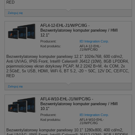
RED
Zaloguj się
AFL4-12-EHL-J1/W/PC/8G -
Bezwentylatorowy komputer panelowy / HMI
12.1"
Producent:
IEI Integration Corp.
Kod produktu:
AFL4-12-EHL-
J1/W/PC/8G
Bezwentylatorowy komputer panelowy 12.1" 1024x768, 600 cd/m2,
Anti UV/AG, IP65 Front, Intel® Celeron® J6412 (10W), 8GB LPDDR4,
pojemnościowy ekran dotykowy PCAP, M.2 2242 B+M, 4x COM, 2x
2.5GbE, 5x USB, HDMI, WiFi 6, BT 5.2, -20 ~ 50C, 12V DC, CE/FCC,
RED
Zaloguj się
AFL4-W10-EHL-J1/W/PC/8G -
Bezwentylatorowy komputer panelowy / HMI
10.1"
Producent:
IEI Integration Corp.
Kod produktu:
AFL4-W10-EHL-
J1/W/PC/8G
Bezwentylatorowy komputer panelowy 10.1" 1280x800, 400 cd/m2,
Anti UV/AG, IP65 Front, Intel® Celeron® J6412 (10W), 8GB LPDDR4,