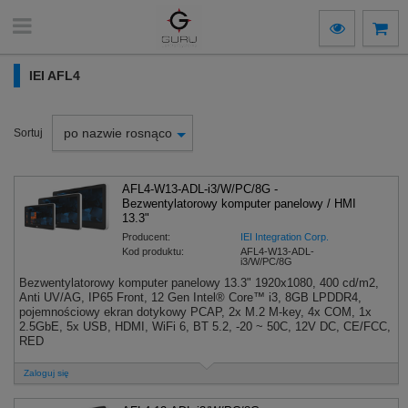
IEI AFL4
po nazwie rosnąco
Sortuj
AFL4-W13-ADL-i3/W/PC/8G -
Bezwentylatorowy komputer panelowy / HMI
13.3"
Producent:
IEI Integration Corp.
Kod produktu:
AFL4-W13-ADL-
i3/W/PC/8G
Bezwentylatorowy komputer panelowy 13.3" 1920x1080, 400 cd/m2,
Anti UV/AG, IP65 Front, 12 Gen Intel® Core™ i3, 8GB LPDDR4,
pojemnościowy ekran dotykowy PCAP, 2x M.2 M-key, 4x COM, 1x
2.5GbE, 5x USB, HDMI, WiFi 6, BT 5.2, -20 ~ 50C, 12V DC, CE/FCC,
RED
Zaloguj się