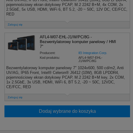
pojemnościowy ekran dotykowy PCAP, M.2 2242 B+M, 4x COM, 2x
2.5GbE, 5x USB, HDMI, WiFi 6, BT 5.2, -20 ~ 50C, 12V DC, CE/FCC,
RED
Zaloguj się
AFL4-W07-EHL-J1/W/PC/8G -
Bezwentylatorowy komputer panelowy / HMI
7"
Producent:
IEI Integration Corp.
Kod produktu:
AFL4-W07-EHL-
J1/W/PC/8G
Bezwentylatorowy komputer panelowy 7" 1024x600, 500 cd/m2, Anti
UV/AG, IP65 Front, Intel® Celeron® J6412 (10W), 8GB LPDDR4,
pojemnościowy ekran dotykowy PCAP, M.2 2242 B+M key, 2x COM,
1x 2.5GbE, 3x USB, HDMI, WiFi 6, BT 5.2, -20 ~ 50C, 12VDC,
CE/FCC, RED
Zaloguj się
Dodaj wybrane do koszyka