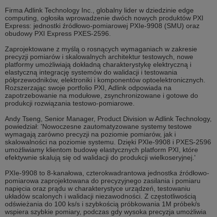
Firma Adlink Technology Inc., globalny lider w dziedzinie edge
computing, ogłosiła wprowadzenie dwóch nowych produktów PXI
Express: jednostki źródłowo-pomiarowej PXIe-9908 (SMU) oraz
obudowy PXI Express PXES-2596.
Zaprojektowane z myślą o rosnących wymaganiach w zakresie
precyzji pomiarów i skalowalnych architektur testowych, nowe
platformy umożliwiają dokładną charakterystykę elektryczną i
elastyczną integrację systemów do walidacji i testowania
półprzewodników, elektroniki i komponentów optoelektronicznych.
Rozszerzając swoje portfolio PXI, Adlink odpowiada na
zapotrzebowanie na modułowe, zsynchronizowane i gotowe do
produkcji rozwiązania testowo-pomiarowe.
Andy Tseng, Senior Manager, Product Division w Adlink Technology,
powiedział: 'Nowoczesne zautomatyzowane systemy testowe
wymagają zarówno precyzji na poziomie pomiarów, jak i
skalowalności na poziomie systemu. Dzięki PXIe-9908 i PXES-2596
umożliwiamy klientom budowę elastycznych platform PXI, które
efektywnie skalują się od walidacji do produkcji wielkoseryjnej.'
PXIe-9908 to 8-kanałowa, czterokwadrantowa jednostka źródłowo-
pomiarowa zaprojektowana do precyzyjnego zasilania i pomiaru
napięcia oraz prądu w charakterystyce urządzeń, testowaniu
układów scalonych i walidacji niezawodności. Z częstotliwością
odświeżania do 100 ks/s i szybkością próbkowania 1M próbek/s
wspiera szybkie pomiary, podczas gdy wysoka precyzja umożliwia