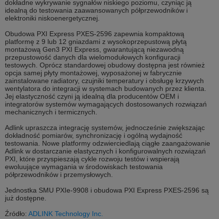
dokładne wykrywanie sygnałów niskiego poziomu, czyniąc ją
idealną do testowania zaawansowanych półprzewodników i
elektroniki niskoenergetycznej.
Obudowa PXI Express PXES-2596 zapewnia kompaktową
platformę z 9 lub 12 gniazdami z wysokoprzepustową płytą
montażową Gen3 PXI Express, gwarantującą niezawodną
przepustowość danych dla wielomodułowych konfiguracji
testowych. Oprócz standardowej obudowy dostępna jest również
opcja samej płyty montażowej, wyposażonej w fabrycznie
zainstalowane radiatory, czujniki temperatury i obsługę krzywych
wentylatora do integracji w systemach budowanych przez klienta.
Jej elastyczność czyni ją idealną dla producentów OEM i
integratorów systemów wymagających dostosowanych rozwiązań
mechanicznych i termicznych.
Adlink upraszcza integrację systemów, jednocześnie zwiększając
dokładność pomiarów, synchronizację i ogólną wydajność
testowania. Nowe platformy odzwierciedlają ciągłe zaangażowanie
Adlink w dostarczanie elastycznych i konfigurowalnych rozwiązań
PXI, które przyspieszają cykle rozwoju testów i wspierają
ewoluujące wymagania w środowiskach testowania
półprzewodników i przemysłowych.
Jednostka SMU PXIe-9908 i obudowa PXI Express PXES-2596 są
już dostępne.
Źródło:
ADLINK Technology Inc.