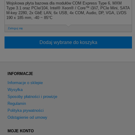
Wojskowa płyta bazowa dla modułów COM Express Type 6, MXM
Type 3.1 oraz PCIe/104, Intel® Xeon® / Core™ i3/i7, PCIe Mini, SATA
M-key 2280, 2x GbE LAN, 6x USB, 4x COM, Audio, DP, VGA, LVDS
190 x 185 mm, -40 ~ 85°C
Zaloguj się
Dodaj wybrane do koszyka
INFORMACJE
Informacje o sklepie
Wysyłka
Sposoby płatności i prowizje
Regulamin
Polityka prywatności
Odstąpienie od umowy
MOJE KONTO