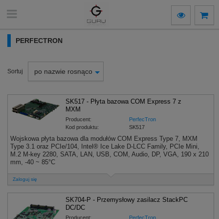
PERFECTRON
po nazwie rosnąco
Sortuj
SK517 - Płyta bazowa COM Express 7 z
MXM
Producent:
PerfecTron
Kod produktu:
SK517
Wojskowa płyta bazowa dla modułów COM Express Type 7, MXM
Type 3.1 oraz PCIe/104, Intel® Ice Lake D-LCC Family, PCIe Mini,
M.2 M-key 2280, SATA, LAN, USB, COM, Audio, DP, VGA, 190 x 210
mm, -40 ~ 85°C
Zaloguj się
SK704-P - Przemysłowy zasilacz StackPC
DC/DC
Producent:
PerfecTron