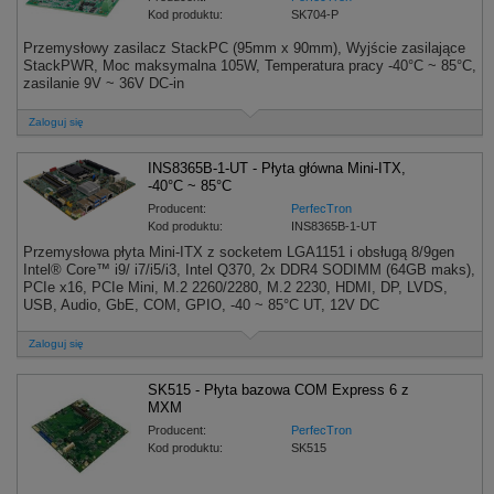
Kod produktu:
SK704-P
Przemysłowy zasilacz StackPC (95mm x 90mm), Wyjście zasilające
StackPWR, Moc maksymalna 105W, Temperatura pracy -40°C ~ 85°C,
zasilanie 9V ~ 36V DC-in
Zaloguj się
INS8365B-1-UT - Płyta główna Mini-ITX,
-40°C ~ 85°C
Producent:
PerfecTron
Kod produktu:
INS8365B-1-UT
Przemysłowa płyta Mini-ITX z socketem LGA1151 i obsługą 8/9gen
Intel® Core™ i9/ i7/i5/i3, Intel Q370, 2x DDR4 SODIMM (64GB maks),
PCIe x16, PCIe Mini, M.2 2260/2280, M.2 2230, HDMI, DP, LVDS,
USB, Audio, GbE, COM, GPIO, -40 ~ 85°C UT, 12V DC
Zaloguj się
SK515 - Płyta bazowa COM Express 6 z
MXM
Producent:
PerfecTron
Kod produktu:
SK515