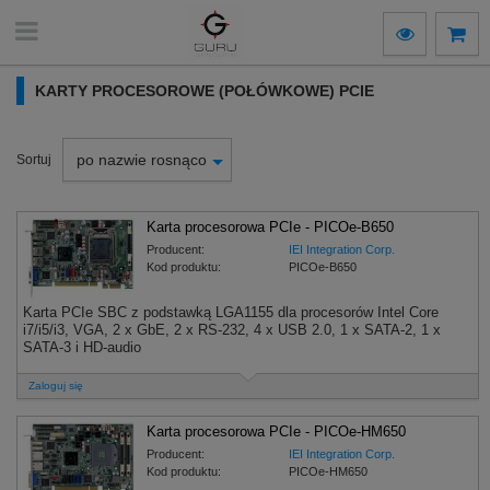
KARTY PROCESOROWE (POŁÓWKOWE) PCIE
po nazwie rosnąco
Sortuj
Karta procesorowa PCIe - PICOe-B650
Producent:
IEI Integration Corp.
Kod produktu:
PICOe-B650
Karta PCIe SBC z podstawką LGA1155 dla procesorów Intel Core
i7/i5/i3, VGA, 2 x GbE, 2 x RS-232, 4 x USB 2.0, 1 x SATA-2, 1 x
SATA-3 i HD-audio
Zaloguj się
Karta procesorowa PCIe - PICOe-HM650
Producent:
IEI Integration Corp.
Kod produktu:
PICOe-HM650