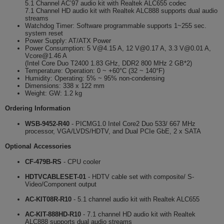
5.1 Channel AC’97 audio kit with Realtek ALC655 codec
7.1 Channel HD audio kit with Realtek ALC888 supports dual audio
streams
Watchdog Timer: Software programmable supports 1~255 sec.
system reset
Power Supply: AT/ATX Power
Power Consumption: 5 V@4.15 A, 12 V@0.17 A, 3.3 V@0.01 A,
Vcore@1.46 A
(Intel Core Duo T2400 1.83 GHz, DDR2 800 MHz 2 GB*2)
Temperature: Operation: 0 ~ +60°C (32 ~ 140°F)
Humidity: Operating: 5% ~ 95% non-condensing
Dimensions: 338 x 122 mm
Weight: GW: 1.2 kg
Ordering Information
WSB-9452-R40
- PICMG1.0 Intel Core2 Duo 533/ 667 MHz
processor, VGA/LVDS/HDTV, and Dual PCIe GbE, 2 x SATA
Optional Accessories
CF-479B-RS
- CPU cooler
HDTVCABLESET-01
- HDTV cable set with composite/ S-
Video/Component output
AC-KIT08R-R10
- 5.1 channel audio kit with Realtek ALC655
AC-KIT-888HD-R10
- 7.1 channel HD audio kit with Realtek
ALC888 supports dual audio streams