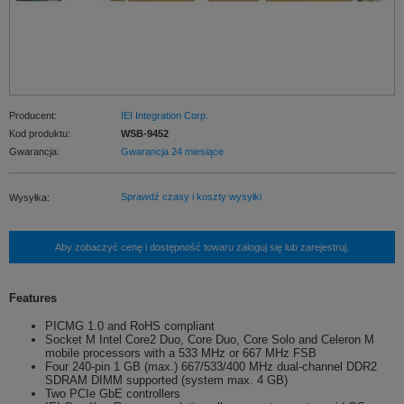
Producent:
IEI Integration Corp.
Kod produktu:
WSB-9452
Gwarancja:
Gwarancja 24 miesiące
Sprawdź czasy i koszty wysyłki
Wysyłka:
Aby zobaczyć cenę i dostępność towaru zaloguj się lub zarejestruj.
Features
PICMG 1.0 and RoHS compliant
Socket M Intel Core2 Duo, Core Duo, Core Solo and Celeron M
mobile processors with a 533 MHz or 667 MHz FSB
Four 240-pin 1 GB (max.) 667/533/400 MHz dual-channel DDR2
SDRAM DIMM supported (system max. 4 GB)
Two PCIe GbE controllers