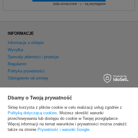
pola oznaczone -
- są wymagane
INFORMACJE
Informacje o sklepie
Wysyłka
Sposoby płatności i prowizje
Regulamin
Polityka prywatności
Odstąpienie od umowy
MOJE KONTO
Dbamy o Twoją prywatność
Zarejestruj się
Sklep korzysta z plików cookie w celu realizacji usług zgodnie z
Moje zamówienia
Polityką dotyczącą cookies
. Możesz określić warunki
Koszyk
przechowywania lub dostępu do cookie w Twojej przeglądarce.
Obserwowane
Więcej informacji na temat warunków i prywatności można znaleźć
Newsletter
także na stronie
Prywatność i warunki Google
.