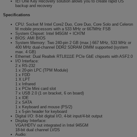
IEI One Key Recovery solution allows you to create rapid OS
backup and recovery
Specifications
CPU: Socket M Intel Core2 Duo, Core Duo, Core Solo and Celeron
M mobile processors with a 533 MHz or 667MHz FSB
System Chipset: Intel 945GM + ICH7M
BIOS: AMI BIOS
System Memory: Two 240-pin 2 GB (max.) 667 MHz, 533 MHz or
400 MHz dual-channel DDR2 SDRAM DIMM supported (system
max. 4 GB)
Ethernet: Dual Realtek RTL8111E PCIe GbE chipsets with ASF2.0
I/O Interface:
2 x RS-232
1 x 20-pin LPC (TPM Module)
1 x FDD
1 X LPT
1 x Infrared
1 x PCIe Mini card slot
7 x USB 2.0 (1 on bracket, 6 on board)
1 x IDE
2 x SATA
1 x Keyboard and mouse (PS/2)
1 x 5-pin header for keyboard
Digital I/O: 8-bit digital I/O, 4-bit input/4-bit output
Display Interface:
VGA/HDTV out integrated in Intel 945GM
18-bit dual channel LVDS
Audio: