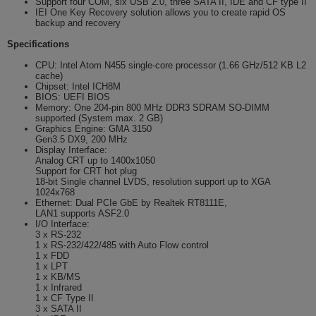
Support four COM, six USB 2.0, three SATA II, IDE and CF type II
IEI One Key Recovery solution allows you to create rapid OS
backup and recovery
Specifications
CPU: Intel Atom N455 single-core processor (1.66 GHz/512 KB L2
cache)
Chipset: Intel ICH8M
BIOS: UEFI BIOS
Memory: One 204-pin 800 MHz DDR3 SDRAM SO-DIMM
supported (System max. 2 GB)
Graphics Engine: GMA 3150
Gen3.5 DX9, 200 MHz
Display Interface:
Analog CRT up to 1400x1050
Support for CRT hot plug
18-bit Single channel LVDS, resolution support up to XGA
1024x768
Ethernet: Dual PCIe GbE by Realtek RT8111E,
LAN1 supports ASF2.0
I/O Interface:
3 x RS-232
1 x RS-232/422/485 with Auto Flow control
1 x FDD
1 x LPT
1 x KB/MS
1 x Infrared
1 x CF Type II
3 x SATA II