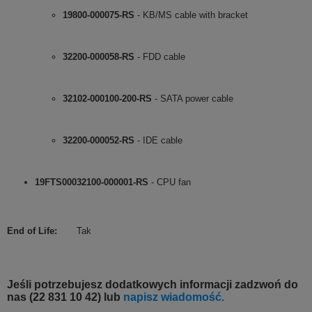
19800-000075-RS
- KB/MS cable with bracket
32200-000058-RS
- FDD cable
32102-000100-200-RS
- SATA power cable
32200-000052-RS
- IDE cable
19FTS00032100-000001-RS
- CPU fan
End of Life
:
Tak
Jeśli potrzebujesz dodatkowych informacji zadzwoń do
nas (22 831 10 42) lub
napisz wiadomość.