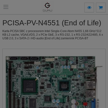
PCISA-PV-N4551 (End of Life)
Karta PCISA SBC z procesorem Intel Single-Core Atom N455 1,66 GHz/ 512
KB L2 cache, VGA/LVDS, 2 x PCIe GbE, 3 x RS-232, 1 x RS-232/422/485, 6 x
USB 2.0, 3 x SATA-2 i HD-audio [End of Life] zamiennik PCISA-BT