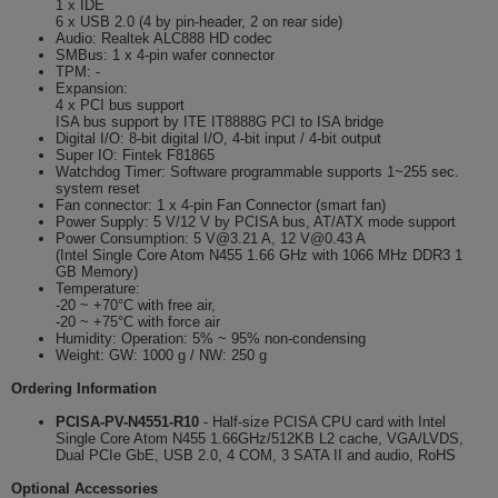
1 x IDE
6 x USB 2.0 (4 by pin-header, 2 on rear side)
Audio: Realtek ALC888 HD codec
SMBus: 1 x 4-pin wafer connector
TPM: -
Expansion:
4 x PCI bus support
ISA bus support by ITE IT8888G PCI to ISA bridge
Digital I/O: 8-bit digital I/O, 4-bit input / 4-bit output
Super IO: Fintek F81865
Watchdog Timer: Software programmable supports 1~255 sec.
system reset
Fan connector: 1 x 4-pin Fan Connector (smart fan)
Power Supply: 5 V/12 V by PCISA bus, AT/ATX mode support
Power Consumption: 5 V@3.21 A, 12 V@0.43 A
(Intel Single Core Atom N455 1.66 GHz with 1066 MHz DDR3 1
GB Memory)
Temperature:
-20 ~ +70°C with free air,
-20 ~ +75°C with force air
Humidity: Operation: 5% ~ 95% non-condensing
Weight: GW: 1000 g / NW: 250 g
Ordering Information
PCISA-PV-N4551-R10
- Half-size PCISA CPU card with Intel
Single Core Atom N455 1.66GHz/512KB L2 cache, VGA/LVDS,
Dual PCIe GbE, USB 2.0, 4 COM, 3 SATA II and audio, RoHS
Optional Accessories