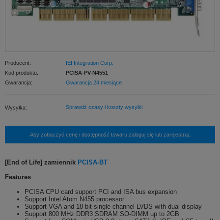
Producent:
IEI Integration Corp.
Kod produktu:
PCISA-PV-N4551
Gwarancja:
Gwarancja 24 miesiące
Sprawdź czasy i koszty wysyłki
Wysyłka:
Aby zobaczyć cenę i dostępność towaru zaloguj się lub zarejestruj.
[End of Life] zamiennik
PCISA-BT
Features
PCISA CPU card support PCI and ISA bus expansion
Support Intel Atom N455 processor
Support VGA and 18-bit single channel LVDS with dual display
Support 800 MHz DDR3 SDRAM SO-DIMM up to 2GB