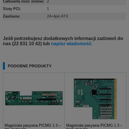
Całkowita ilość slotów
:
2
Sloty PCI
:
1
Zasilanie
:
24+4pin ATX
Jeśli potrzebujesz dodatkowych informacji zadzwoń do
nas (22 831 10 42) lub
napisz wiadomość.
PODOBNE PRODUKTY
Magistrala pasywna PICMG 1.3 –
Magistrala pasywna PICMG 1.3 –