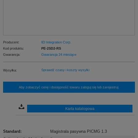
Producent:
IEI Integration Corp.
Kod produktu:
PE-2SD2-RS
Gwarancja:
Gwarancja 24 miesiące
Sprawdź czasy i koszty wysyłki
Wysyłka:
Aby zobaczyć cenę i dostępność towaru zaloguj się lub zarejestruj.
Karta katalogowa
Standard
:
Magistrala pasywna PICMG 1.3