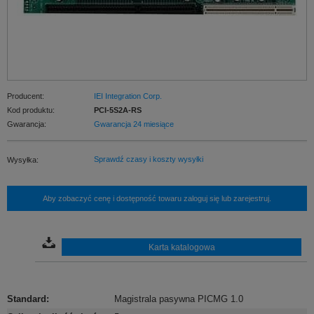
Producent:
IEI Integration Corp.
Kod produktu:
PCI-5S2A-RS
Gwarancja:
Gwarancja 24 miesiące
Sprawdź czasy i koszty wysyłki
Wysyłka:
Aby zobaczyć cenę i dostępność towaru zaloguj się lub zarejestruj.
Karta katalogowa
Standard
:
Magistrala pasywna PICMG 1.0