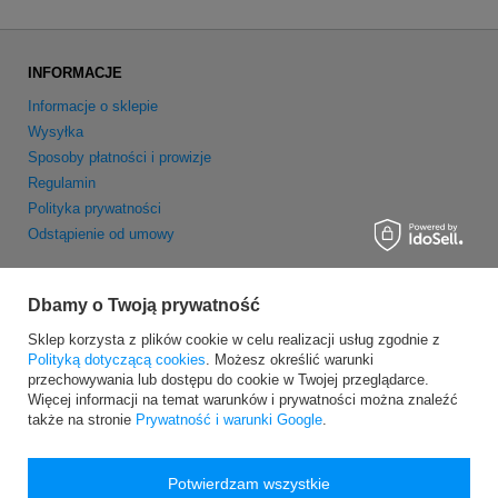
INFORMACJE
Informacje o sklepie
Wysyłka
Sposoby płatności i prowizje
Regulamin
Polityka prywatności
Odstąpienie od umowy
MOJE KONTO
Dbamy o Twoją prywatność
Zarejestruj się
Sklep korzysta z plików cookie w celu realizacji usług zgodnie z
Moje zamówienia
Polityką dotyczącą cookies
. Możesz określić warunki
Koszyk
przechowywania lub dostępu do cookie w Twojej przeglądarce.
Obserwowane
Więcej informacji na temat warunków i prywatności można znaleźć
Newsletter
także na stronie
Prywatność i warunki Google
.
Potwierdzam wszystkie