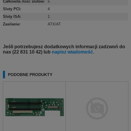
Całkowita ilość slotów
:
5
Sloty PCI
:
4
Sloty ISA
:
1
Zasilanie
:
ATX/AT
Jeśli potrzebujesz dodatkowych informacji zadzwoń do
nas (22 831 10 42) lub
napisz wiadomość.
PODOBNE PRODUKTY