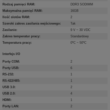
Rodzaj pamięci RAM
:
DDR3 SODIMM
Maksymalna pamięć RAM
:
16GB
Ilość slotów RAM
:
2
Szeroki zakres zasilania wejściowego
:
Tak
Zasilanie
:
9 V ~ 30 VDC
Zakres temperatur pracy
:
Standardowy
Temperatura pracy
:
0ºC ~ 50ºC
Interfejs I/O
Porty COM
:
2
Porty USB
:
6
RS-232
:
1
RS-422/485
:
1
USB 3.0
:
2
USB 2.0
:
4
HDMI
:
1
Porty LAN
:
2