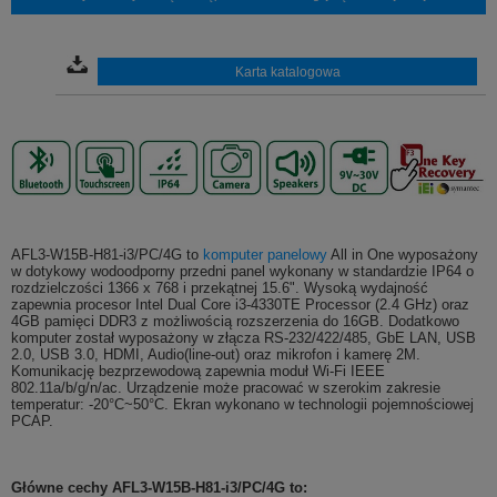
Karta katalogowa
AFL3-W15B-H81-i3/PC/4G to
komputer panelowy
All in One wyposażony
w dotykowy wodoodporny przedni panel wykonany w standardzie IP64 o
rozdzielczości 1366 x 768 i przekątnej 15.6". Wysoką wydajność
zapewnia procesor Intel Dual Core i3-4330TE Processor (2.4 GHz) oraz
4GB pamięci DDR3 z możliwością rozszerzenia do 16GB. Dodatkowo
komputer został wyposażony w złącza RS-232/422/485, GbE LAN, USB
2.0, USB 3.0, HDMI, Audio(line-out) oraz mikrofon i kamerę 2M.
Komunikację bezprzewodową zapewnia moduł Wi-Fi IEEE
802.11a/b/g/n/ac. Urządzenie może pracować w szerokim zakresie
temperatur: -20°C~50°C. Ekran wykonano w technologii pojemnościowej
PCAP.
Główne cechy
AFL3-W15B-H81-i3/PC/4G
to: