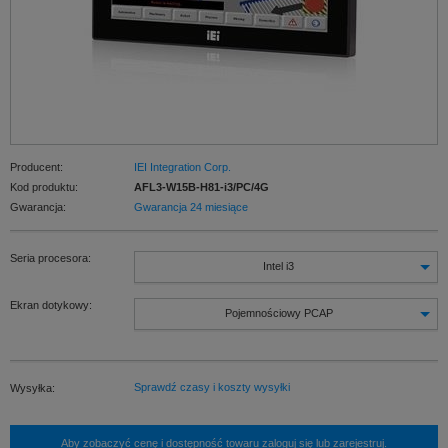
Producent:
IEI Integration Corp.
Kod produktu:
AFL3-W15B-H81-i3/PC/4G
Gwarancja:
Gwarancja 24 miesiące
Seria procesora:
Intel i3
Ekran dotykowy:
Pojemnościowy PCAP
Sprawdź czasy i koszty wysyłki
Wysyłka:
Aby zobaczyć cenę i dostępność towaru zaloguj się lub zarejestruj.