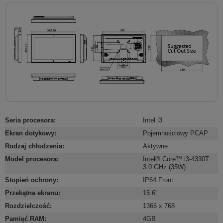
Seria procesora
:
Intel i3
Ekran dotykowy
:
Pojemnościowy PCAP
Rodzaj chłodzenia
:
Aktywne
Model procesora
:
Intel® Core™ i3-4330T
3.0 GHz (35W)
Stopień ochrony
:
IP64 Front
Przekątna ekranu
:
15.6"
Rozdzielczość
:
1366 x 768
Pamięć RAM
:
4GB