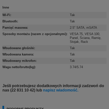
Inne
Wi-Fi
:
Tak
Bluetooth
:
Tak
Pamięć masowa
:
2.5" SATA
,
mSATA
Sposoby montażu (razem z opcjonalnymi)
:
VESA 75
,
VESA 100
,
Panel
,
Ściana
,
Ramię
,
Stojak
,
Rack
Wbudowane głośniki
:
Tak
Wbudowana kamera
:
Tak
Wbudowany mikrofon
:
Tak
Waga netto/brutto(kg)
:
3.74/5.74
Jeśli potrzebujesz dodatkowych informacji zadzwoń do
nas (22 831 10 42) lub
napisz wiadomość.
PODOBNE PRODUKTY