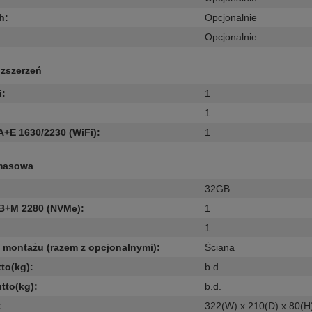
h
:
Opcjonalnie
Opcjonalnie
ozszerzeń
i
:
1
1
A+E 1630/2230 (WiFi)
:
1
masowa
32GB
 B+M 2280 (NVMe)
:
1
:
1
montażu (razem z opcjonalnymi)
:
Ściana
to(kg)
:
b.d.
tto(kg)
:
b.d.
:
322(W) x 210(D) x 80(H)