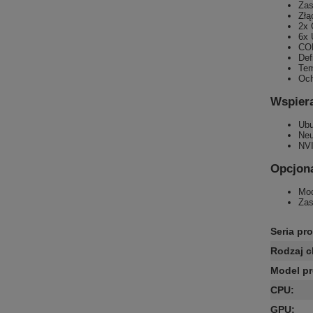
Zas
Złą
2x 
6x 
COM
Def
Tem
Oc
Wspier
Ubu
Ne
NVI
Opcjona
Mod
Zas
Seria pr
Rodzaj c
Model p
CPU
:
GPU
: