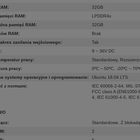
RAM
:
32GB
pamięci RAM
:
LPDDR4x
lna pamięć RAM
:
32GB
otów RAM
:
Brak
zakres zasilania wejściowego
:
Tak
e
:
9 ~ 36V DC
emperatur pracy
:
Standardowy
,
Rozszerz
ura pracy
:
0ºC ~ 50ºC
,
-20ºC ~ 70
e systemy operacyjne i oprogramowanie
:
Ubuntu 18.04 LTS
ć z normami
:
IEC 60068-2-64
,
MIL-ST
FCC class A (EN61000-6
4
,
IEC 61000-4-5
,
IEC 6
I/O
łącz
:
Standardowe
,
Z blokad
OM
:
2