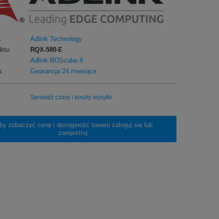
:
Adlink Technology
ktu:
RQX-580-E
Adlink ROScube-X
:
Gwarancja 24 miesiące
Sprawdź czasy i koszty wysyłki
by zobaczyć cenę i dostępność towaru zaloguj się lub
zarejestruj.