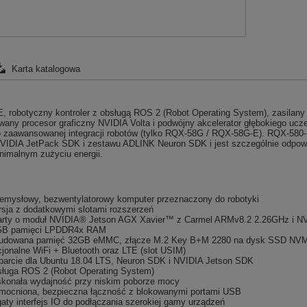
Karta katalogowa
, robotyczny kontroler z obsługą ROS 2 (
Robot Operating System)
, zasilan
wany procesor graficzny NVIDIA Volta i podwójny akcelerator głębokiego ucz
zaawansowanej integracji robotów (tylko RQX-58G / RQX-58G-E). RQX-580
VIDIA JetPack SDK i zestawu ADLINK Neuron SDK i jest szczególnie odpowie
nimalnym zużyciu energii.
emysłowy, bezwentylatorowy komputer przeznaczony do robotyki
sja z dodatkowymi slotami rozszerzeń
rty o moduł NVIDIA® Jetson AGX Xavier™ z Carmel ARMv8.2 2.26GHz i
NV
GB pamięci LPDDR4x RAM
dowana pamięć 32GB eMMC, złącze M.2 Key B+M 2280 na dysk SSD NVMe i
jonalne WiFi + Bluetooth oraz LTE (slot USIM)
arcie dla Ubuntu 18.04 LTS, Neuron SDK i NVIDIA Jetson SDK
sługa ROS 2
(
Robot Operating System)
konała wydajność przy niskim poborze mocy
ocniona, bezpieczna łączność z blokowanymi portami USB
aty interfejs IO do podłączania szerokiej gamy urządzeń