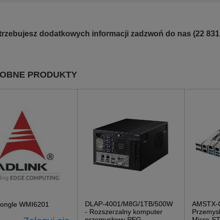
otrzebujesz dodatkowych informacji zadzwoń do nas (22 831
OBNE PRODUKTY
DLAP-4001/M8G/1TB/500W
AMSTX-C
dongle WMI6201
- Rozszerzalny komputer
Przemysł
przemysłowy PEG
Micro-S