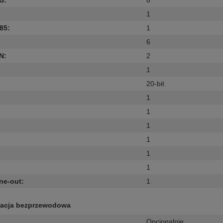
SB
:
6
1
85
:
1
6
AN
:
2
1
20-bit
1
1
1
1
1
1
ine-out
:
1
acja bezprzewodowa
Opcjonalnie