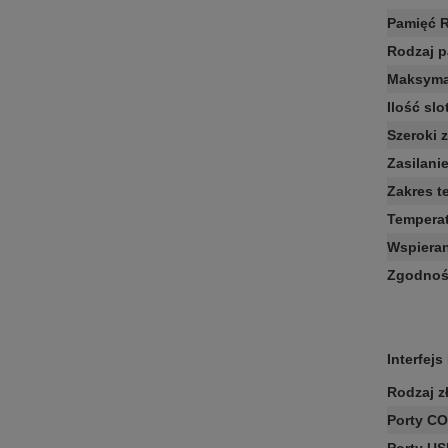
Pamięć 
Rodzaj 
Maksyma
Ilość sl
Szeroki 
Zasilani
Zakres t
Temperat
Wspieran
Zgodnoś
Interfejs 
Rodzaj z
Porty C