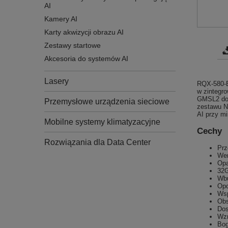
AI
Kamery AI
Karty akwizycji obrazu AI
Zestawy startowe
Akcesoria do systemów AI
Lasery
RQX-580-E
w zintegro
GMSL2 do 
Przemysłowe urządzenia sieciowe
zestawu N
AI przy mi
Mobilne systemy klimatyzacyjne
Cechy
Rozwiązania dla Data Center
Prz
Wer
Opa
32
Wbu
Opc
Wsp
Ob
Dos
Wzm
Bog