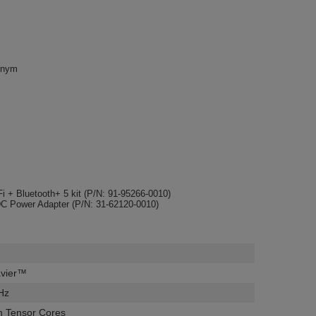
onym
i + Bluetooth+ 5 kit (P/N: 91-95266-0010)
C Power Adapter (P/N: 31-62120-0010)
avier™
Hz
h Tensor Cores