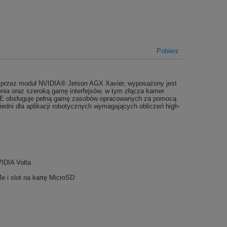
Pobierz
y przez moduł NVIDIA® Jetson AGX Xavier, wyposażony jest
enia oraz szeroką gamę interfejsów, w tym złącza kamer
-E obsługuje pełną gamę zasobów opracowanych za pomocą
dni dla aplikacji robotycznych wymagających obliczeń high-
IDIA Volta
 slot na kartę MicroSD