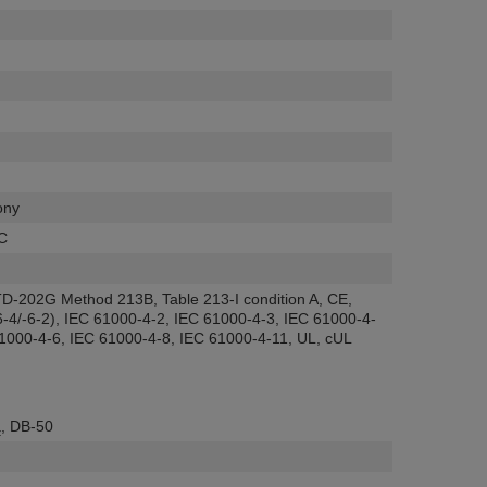
ony
ºC
D-202G Method 213B, Table 213-I condition A
,
CE
,
-4/-6-2)
,
IEC 61000-4-2
,
IEC 61000-4-3
,
IEC 61000-4-
1000-4-6
,
IEC 61000-4-8
,
IEC 61000-4-11
,
UL
,
cUL
ą
,
DB-50