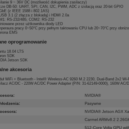
ilanie 9 ~ 36V DC (możliwość dokupienia zasilaczy)
cze DB-50: UART, SPI, CAN, I2C, PWM, ADC z izolacją oraz 20-bit GPIO
GbE (z IEEE 1588 i 802.1AS)
USB 3.1 (2 złącza z blokadą) i HDMI 2.0a
1: RS-232/485; COM2: RS-232
iniowane przez użtkownika diody LED
peraura pracy 0~50°C przy pełnym taktowaniu CPU lub 20~70°C przy obniż
hrona EMS
ane oprogramowanie
ntu 18.04 LTS
uron SDK
DIA Jetson SDK
lne akcesoria
uł WiFi + Bluetooth - Intel® Wireless-AC 9260 M.2 2230, Dual-Band 2x2 Wi-F
ilacz AC/DC - 220W AC/DC Power Adapter (P/N: 31-62149-0000), 160W AC/D
ocesora
:
NVIDIA®
hłodzenia
:
Pasywne
rocesora
:
NVIDIA® Jetson AGX X
Carmel ARMv8.2 2.26G
512-Core Volta GPU wit