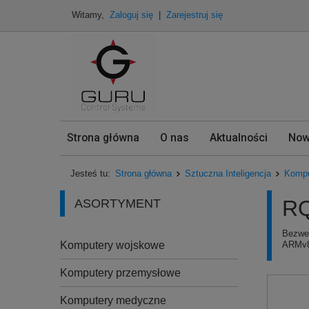
Witamy,
Zaloguj się
|
Zarejestruj się
Strona główna
O nas
Aktualności
Now
Jesteś tu:
Strona główna
Sztuczna Inteligencja
Kompu
RQ
ASORTYMENT
Bezwen
Komputery wojskowe
ARMv8
Komputery przemysłowe
Komputery medyczne