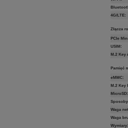
Bluetoot
4G/LTE
:
Złącza r
PCIe Min
USIM
:
M.2 Key 
Pamięć 
eMMC
:
M.2 Key
MicroSD
Sposoby 
Waga net
Waga bru
Wymiary