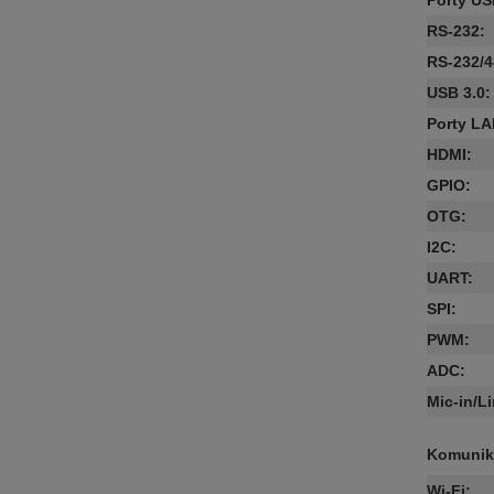
Porty U
RS-232
:
RS-232/4
USB 3.0
:
Porty L
HDMI
:
GPIO
:
OTG
:
I2C
:
UART
:
SPI
:
PWM
:
ADC
:
Mic-in/L
Komunik
Wi-Fi
: