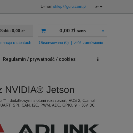
zł
E-mail
sklep@guru.com.pl
0,00 zł
Saldo
0,00 zł
netto
ormacje o rabatach
Obserwowane (0)
|
Złóż zamówienie
Regulamin / prywatność / cookies
z NVIDIA® Jetson
r™ i dodatkowymi slotami rozszerzeń, ROS 2, Carmel
UART, SPI, CAN, I2C, PWM, ADC, GPIO, 9 ~ 36V DC