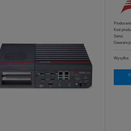
Producent
Kod produ
Seria:
Gwarancja
Wysyłka:
A