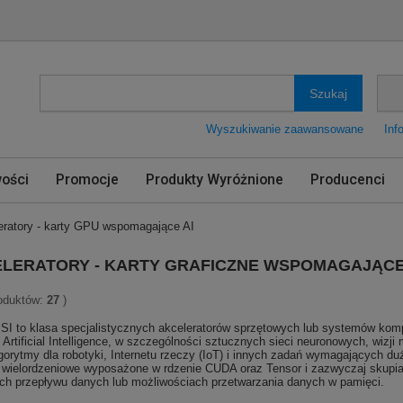
Szukaj
Wyszukiwanie zaawansowane
Inf
ości
Promocje
Produkty Wyróżnione
Producenci
eratory - karty GPU wspomagające AI
LERATORY - KARTY GRAFICZNE WSPOMAGAJĄCE
roduktów:
27
)
 SI to klasa specjalistycznych akceleratorów sprzętowych lub systemów ko
Artificial Intelligence, w szczególności sztucznych sieci neuronowych, wi
gorytmy dla robotyki, Internetu rzeczy (IoT) i innych zadań wymagających duż
 wielordzeniowe wyposażone w rdzenie CUDA oraz Tensor i zazwyczaj skupia
ach przepływu danych lub możliwościach przetwarzania danych w pamięci.