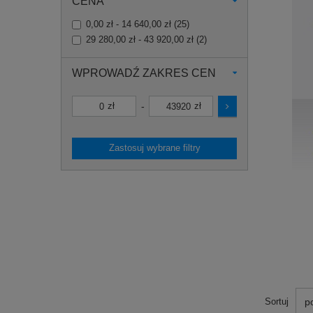
CENA
0,00 zł - 14 640,00 zł
(
25
)
29 280,00 zł - 43 920,00 zł
(
2
)
WPROWADŹ ZAKRES CEN
-
zł
zł
Zastosuj wybrane filtry
p
Sortuj