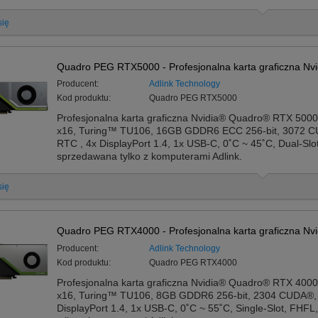
się
Quadro PEG RTX5000 - Profesjonalna karta graficzna Nvi
Producent:
Adlink Technology
Kod produktu:
Quadro PEG RTX5000
Profesjonalna karta graficzna Nvidia® Quadro® RTX 5000
x16, Turing™ TU106, 16GB GDDR6 ECC 256-bit, 3072 C
RTC , 4x DisplayPort 1.4, 1x USB-C, 0˚C ~ 45˚C, Dual-Sl
sprzedawana tylko z komputerami Adlink.
się
Quadro PEG RTX4000 - Profesjonalna karta graficzna Nvi
Producent:
Adlink Technology
Kod produktu:
Quadro PEG RTX4000
Profesjonalna karta graficzna Nvidia® Quadro® RTX 4000
x16, Turing™ TU106, 8GB GDDR6 256-bit, 2304 CUDA®, 
DisplayPort 1.4, 1x USB-C, 0˚C ~ 55˚C, Single-Slot, FHF