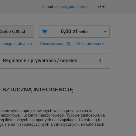
zł
E-mail
sklep@guru.com.pl
0,00 zł
Saldo
0,00 zł
netto
ormacje o rabatach
Obserwowane (0)
|
Złóż zamówienie
Regulamin / prywatność / cookies
 SZTUCZNĄ INTELIGENCJĘ
mputerowych zaprojektowanych w celu przyspieszenia
zji maszynowej i uczenia maszynowego. Typowe zastosowania
ej ilości danych lub opartych na czujnikach. Często są to
ją się na niskoprecyzyjnych arytmetycznych, nowatorskich