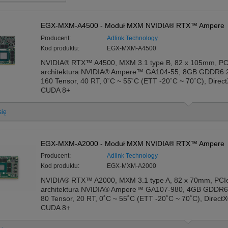
EGX-MXM-A4500 - Moduł MXM NVIDIA® RTX™ Ampere
Producent:
Adlink Technology
Kod produktu:
EGX-MXM-A4500
NVIDIA® RTX™ A4500, MXM 3.1 type B, 82 x 105mm, PC
architektura NVIDIA® Ampere™ GA104-55, 8GB GDDR6 2
160 Tensor, 40 RT, 0˚C ~ 55˚C (ETT -20˚C ~ 70˚C), Direc
CUDA 8+
się
EGX-MXM-A2000 - Moduł MXM NVIDIA® RTX™ Ampere
Producent:
Adlink Technology
Kod produktu:
EGX-MXM-A2000
NVIDIA® RTX™ A2000, MXM 3.1 type A, 82 x 70mm, PCI
architektura NVIDIA® Ampere™ GA107-980, 4GB GDDR6 
80 Tensor, 20 RT, 0˚C ~ 55˚C (ETT -20˚C ~ 70˚C), Direct
CUDA 8+