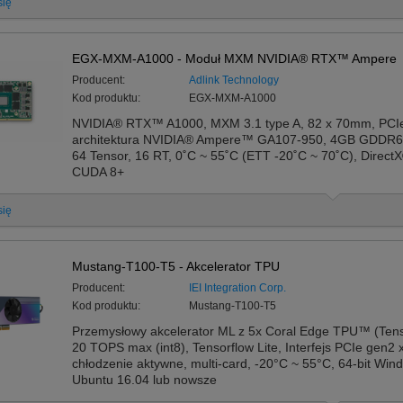
się
EGX-MXM-A1000 - Moduł MXM NVIDIA® RTX™ Ampere
Producent:
Adlink Technology
Kod produktu:
EGX-MXM-A1000
NVIDIA® RTX™ A1000, MXM 3.1 type A, 82 x 70mm, PCI
architektura NVIDIA® Ampere™ GA107-950, 4GB GDDR6 
64 Tensor, 16 RT, 0˚C ~ 55˚C (ETT -20˚C ~ 70˚C), Direct
CUDA 8+
się
Mustang-T100-T5 - Akcelerator TPU
Producent:
IEI Integration Corp.
Kod produktu:
Mustang-T100-T5
Przemysłowy akcelerator ML z 5x Coral Edge TPU™ (Tenso
20 TOPS max (int8), Tensorflow Lite, Interfejs PCIe gen2 
chłodzenie aktywne, multi-card, -20°C ~ 55°C, 64-bit Win
Ubuntu 16.04 lub nowsze