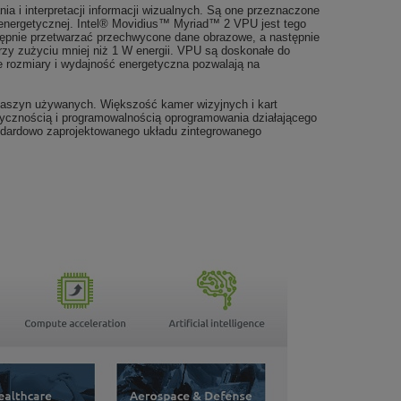
 i interpretacji informacji wizualnych. Są one przeznaczone
energetycznej. Intel® Movidius™ Myriad™ 2 VPU jest tego
pnie przetwarzać przechwycone dane obrazowe, a następnie
zy zużyciu mniej niż 1 W energii. VPU są doskonałe do
e rozmiary i wydajność energetyczna pozwalają na
aszyn używanych. Większość kamer wizyjnych i kart
tycznością i programowalnością oprogramowania działającego
ndardowo zaprojektowanego układu zintegrowanego