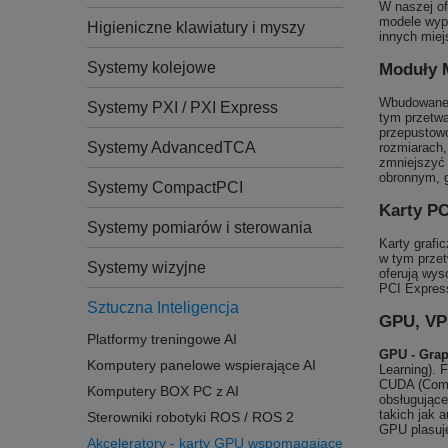
W naszej of
modele wyp
Higieniczne klawiatury i myszy
innych miej
Systemy kolejowe
Moduły
Wbudowane 
Systemy PXI / PXI Express
tym przetwa
przepustowo
Systemy AdvancedTCA
rozmiarach
zmniejszyć 
obronnym, g
Systemy CompactPCI
Karty PC
Systemy pomiarów i sterowania
Karty grafi
w tym przet
Systemy wizyjne
oferują wys
PCI Express
Sztuczna Inteligencja
GPU, VP
Platformy treningowe AI
GPU -
Grap
Komputery panelowe wspierające AI
Learning). 
CUDA (Compu
Komputery BOX PC z AI
obsługujące
takich jak 
Sterowniki robotyki ROS / ROS 2
GPU plasuj
Akceleratory - karty GPU wspomagające