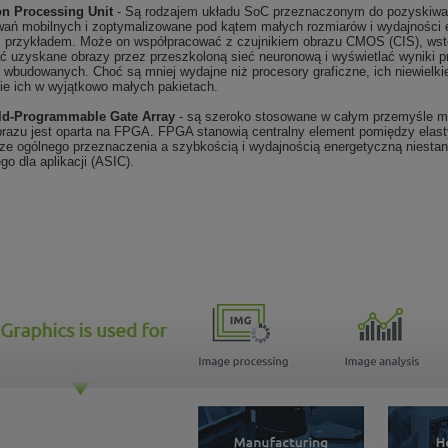
on Processing Unit
- Są rodzajem układu SoC przeznaczonym do pozyskiwania
ań mobilnych i zoptymalizowane pod kątem małych rozmiarów i wydajności 
 przykładem. Może on współpracować z czujnikiem obrazu CMOS (CIS), wstę
 uzyskane obrazy przez przeszkoloną sieć neuronową i wyświetlać wyniki pr
wbudowanych. Choć są mniej wydajne niż procesory graficzne, ich niewielki
ie ich w wyjątkowo małych pakietach.
ld-Programmable Gate Array
- są szeroko stosowane w całym przemyśle m
brazu jest oparta na FPGA. FPGA stanowią centralny element pomiędzy elas
ze ogólnego przeznaczenia a szybkością i wydajnością energetyczną niesta
go dla aplikacji (ASIC).