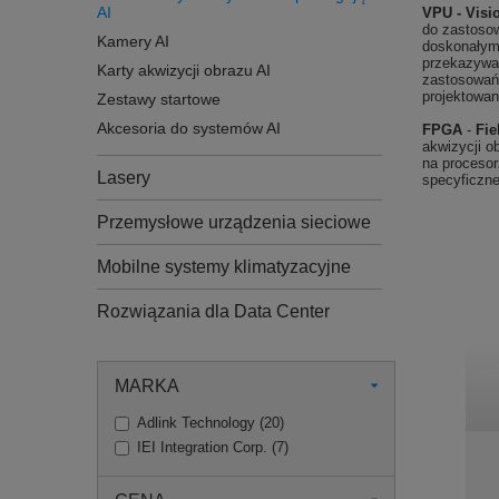
AI
VPU - Visi
do zastosow
Kamery AI
doskonałym
przekazywać
Karty akwizycji obrazu AI
zastosowań 
projektowan
Zestawy startowe
Akcesoria do systemów AI
FPGA
-
Fie
akwizycji o
na procesor
Lasery
specyficzne
Przemysłowe urządzenia sieciowe
Mobilne systemy klimatyzacyjne
Rozwiązania dla Data Center
MARKA
Adlink Technology
(
20
)
IEI Integration Corp.
(
7
)