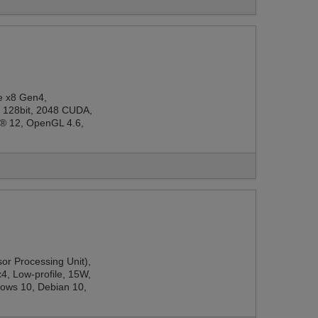
e x8 Gen4,
128bit, 2048 CUDA,
X® 12, OpenGL 4.6,
r Processing Unit),
x4, Low-profile, 15W,
dows 10, Debian 10,