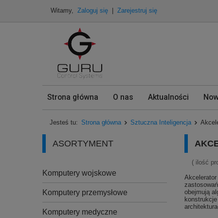
Witamy,
Zaloguj się
|
Zarejestruj się
Strona główna
O nas
Aktualności
Now
Jesteś tu:
Strona główna
Sztuczna Inteligencja
Akcel
ASORTYMENT
AKCE
( ilość p
Komputery wojskowe
Akcelerator
zastosowań 
Komputery przemysłowe
obejmują al
konstrukcje
architektur
Komputery medyczne