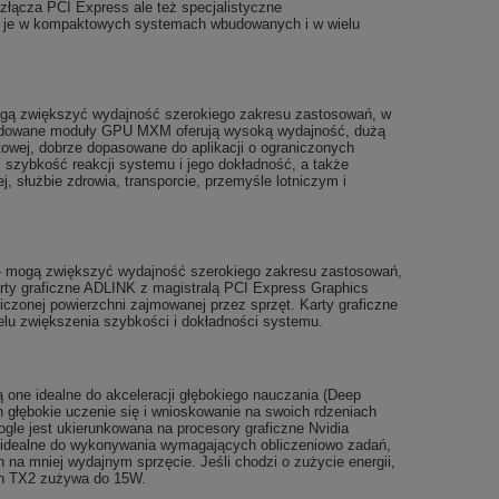
złącza PCI Express ale też specjalistyczne
e je w kompaktowych systemach wbudowanych i w wielu
 zwiększyć wydajność szerokiego zakresu zastosowań, w
). Wbudowane moduły GPU MXM oferują wysoką wydajność, dużą
owej, dobrze dopasowane do aplikacji o ograniczonych
zybkość reakcji systemu i jego dokładność, a także
 służbie zdrowia, transporcie, przemyśle lotniczym i
 - mogą zwiększyć wydajność szerokiego zakresu zastosowań,
 Karty graficzne ADLINK z magistralą PCI Express Graphics
czonej powierzchni zajmowanej przez sprzęt. Karty graficzne
celu zwiększenia szybkości i dokładności systemu.
 one idealne do akceleracji głębokiego nauczania (Deep
h głębokie uczenie się i wnioskowanie na swoich rdzeniach
gle jest ukierunkowana na procesory graficzne Nvidia
ą idealne do wykonywania wymagających obliczeniowo zadań,
 na mniej wydajnym sprzęcie. Jeśli chodzi o zużycie energii,
on TX2 zużywa do 15W.