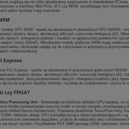
ercie znajdują się nie tylko akceleratory wyposażone w standardowe PCtowe 
osażone w interfejsy Mini PCIe, M.2 czy MXM, umożliwiając tym stosowani
sach gdzie wymiary mają znaczenie.
 MXM
moduły GPU MXM - oparte na wbudowanych jednostkach GPU NVIDIA - mogą
rzania i analizy obrazu, akceleracji obliczeń i sztucznej inteligencji (AI
ść danych, energooszczędność i trwałość w ograniczonej powierzchni sprzęt
, wadze i mocy (SWaP). Wbudowane moduły graficzne MXM mogą zwiększyć s
opóźnienia i doskonale nadają się do zastosowań w automatyce przemysłowej,
rach i telekomunikacji.
I Express
czne PCI Express - oparte na wbudowanych procesorach graficznych NVIDIA
warzania i analizy obrazu, akceleracji obliczeń i sztucznej inteligencji (AI).
oką wydajność, dużą przepustowość danych i energooszczędność przy ograni
 łączą się poprzez wspólny interfejs i są łatwe do zintegrowania i użycia w 
U czy FPGA?
hics Processing Unit
- Równoległa architektura układów GPU sprawia, że są
Firma Nvidia zainwestowała znaczne środki w rozwój narzędzi umożliwiającyc
te Unified Device Architecture). Popularna ploatforma TensorFlow firmy Goo
 CUDA. Niektóre układy GPU posiadają tysiące rdzeni przetwarzających i s
autonomiczne sterowanie pojazdami, a także do wdrażania sieci szkoleniowych
e się dosyć wysoko. Przykładowo RTX 2080 wymaga 225W, natomiast Jets